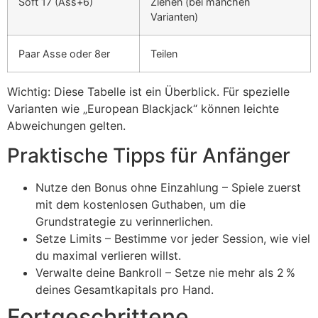
Soft 17 (Ass+6)
Ziehen (bei manchen
Varianten)
Paar Asse oder 8er
Teilen
Wichtig: Diese Tabelle ist ein Überblick. Für spezielle
Varianten wie „European Blackjack“ können leichte
Abweichungen gelten.
Praktische Tipps für Anfänger
Nutze den Bonus ohne Einzahlung – Spiele zuerst
mit dem kostenlosen Guthaben, um die
Grundstrategie zu verinnerlichen.
Setze Limits – Bestimme vor jeder Session, wie viel
du maximal verlieren willst.
Verwalte deine Bankroll – Setze nie mehr als 2 %
deines Gesamtkapitals pro Hand.
Fortgeschrittene