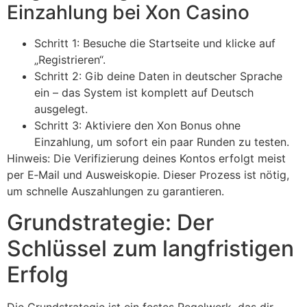
Einzahlung bei Xon Casino
Schritt 1: Besuche die Startseite und klicke auf
„Registrieren“.
Schritt 2: Gib deine Daten in deutscher Sprache
ein – das System ist komplett auf Deutsch
ausgelegt.
Schritt 3: Aktiviere den Xon Bonus ohne
Einzahlung, um sofort ein paar Runden zu testen.
Hinweis: Die Verifizierung deines Kontos erfolgt meist
per E‑Mail und Ausweiskopie. Dieser Prozess ist nötig,
um schnelle Auszahlungen zu garantieren.
Grundstrategie: Der
Schlüssel zum langfristigen
Erfolg
Die Grundstrategie ist ein festes Regelwerk, das dir