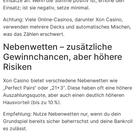
Einsätze an. Wenn die Summe positiv ist, erhöhe den
Einsatz; ist sie negativ, setze minimal.
Achtung: Viele Online‑Casinos, darunter Xon Casino,
verwenden mehrere Decks und automatisches Mischen,
was das Zählen erschwert.
Nebenwetten – zusätzliche
Gewinnchancen, aber höhere
Risiken
Xon Casino bietet verschiedene Nebenwetten wie
„Perfect Pairs“ oder „21+3“. Diese haben oft eine höhere
Auszahlungsquote, aber auch einen deutlich höheren
Hausvorteil (bis zu 10 %).
Empfehlung: Nutze Nebenwetten nur, wenn du dein
Grundspiel bereits sicher beherrschst und deine Bankroll
es zulässt.