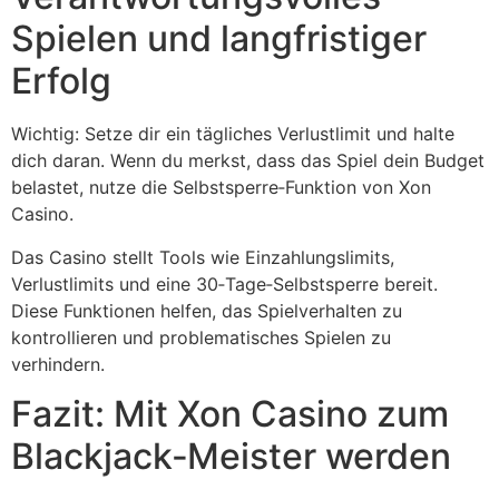
Spielen und langfristiger
Erfolg
Wichtig: Setze dir ein tägliches Verlustlimit und halte
dich daran. Wenn du merkst, dass das Spiel dein Budget
belastet, nutze die Selbstsperre‑Funktion von Xon
Casino.
Das Casino stellt Tools wie Einzahlungslimits,
Verlustlimits und eine 30‑Tage‑Selbstsperre bereit.
Diese Funktionen helfen, das Spielverhalten zu
kontrollieren und problematisches Spielen zu
verhindern.
Fazit: Mit Xon Casino zum
Blackjack‑Meister werden