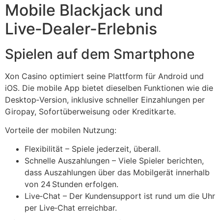
Mobile Blackjack und
Live‑Dealer-Erlebnis
Spielen auf dem Smartphone
Xon Casino optimiert seine Plattform für Android und
iOS. Die mobile App bietet dieselben Funktionen wie die
Desktop‑Version, inklusive schneller Einzahlungen per
Giropay, Sofortüberweisung oder Kreditkarte.
Vorteile der mobilen Nutzung:
Flexibilität – Spiele jederzeit, überall.
Schnelle Auszahlungen – Viele Spieler berichten,
dass Auszahlungen über das Mobilgerät innerhalb
von 24 Stunden erfolgen.
Live‑Chat – Der Kundensupport ist rund um die Uhr
per Live‑Chat erreichbar.