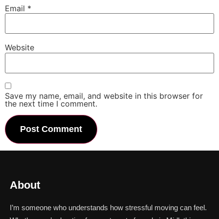
Email
*
Website
Save my name, email, and website in this browser for
the next time I comment.
About
I’m someone who understands how stressful moving can feel.