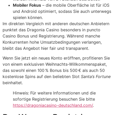
Mobiler Fokus
– die mobile Oberfläche ist für iOS
und Android optimiert, sodass Sie auch unterwegs
spielen können.
Im direkten Vergleich mit anderen deutschen Anbietern
punktet das Dragonia Casino besonders in puncto
Casino Bonus und Registrierung. Während manche
Konkurrenten hohe Umsatzbedingungen verlangen,
bleibt das Angebot hier fair und transparent.
Wenn Sie jetzt ein neues Konto eröffnen, profitieren Sie
von einem exklusiven Weihnachts‑Willkommenspaket,
das sowohl einen 100 % Bonus bis 500 € als auch 50
kostenlose Spins auf den beliebten Slot
Santa’s Fortune
beinhaltet.
Hinweis: Für weitere Informationen und die
sofortige Registrierung besuchen Sie bitte
https://dragoniacasino-deutschland.com/
.