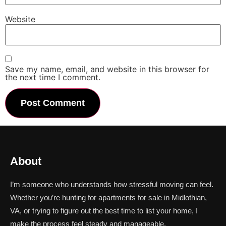
Website
Save my name, email, and website in this browser for
the next time I comment.
About
I’m someone who understands how stressful moving can feel.
Whether you’re hunting for apartments for sale in Midlothian,
VA, or trying to figure out the best time to list your home, I
make the process feel steady and manageable.