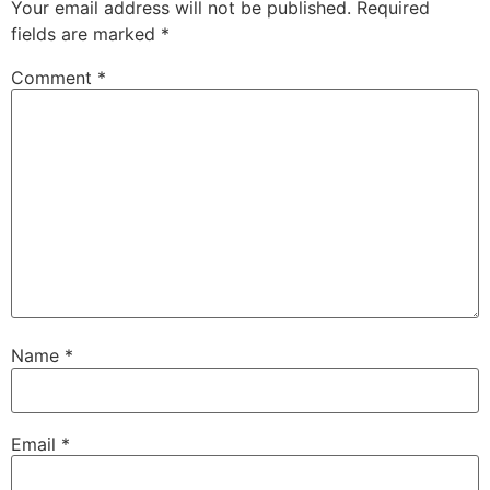
Your email address will not be published.
Required
fields are marked
*
Comment
*
Name
*
Email
*