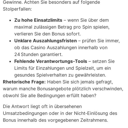
Gewinne. Achten Sie besonders auf folgende
Stolperfallen:
Zu hohe Einsatzlimits
– wenn Sie über dem
maximal zulässigen Betrag pro Spin spielen,
verlieren Sie den Bonus sofort.
Unklare Auszahlungsfristen
– prüfen Sie immer,
ob das Casino Auszahlungen innerhalb von
24 Stunden garantiert.
Fehlende Verantwortungs‑Tools
– setzen Sie
Limits für Einzahlungen und Spielzeit, um ein
gesundes Spielverhalten zu gewährleisten.
Rhetorische Frage:
Haben Sie sich jemals gefragt,
warum manche Bonusangebote plötzlich verschwinden,
obwohl Sie alle Bedingungen erfüllt haben?
Die Antwort liegt oft in übersehenen
Umsatzbedingungen oder in der Nicht‑Einlösung des
Bonus innerhalb des vorgegebenen Zeitrahmens.