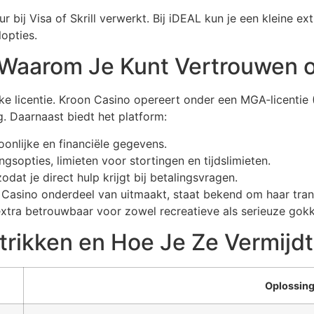
r bij Visa of Skrill verwerkt. Bij iDEAL kun je een kleine e
opties.
e: Waarom Je Kunt Vertrouwen 
rke licentie. Kroon Casino opereert onder een MGA‑licentie
. Daarnaast biedt het platform:
oonlijke en financiële gegevens.
gsopties, limieten voor stortingen en tijdslimieten.
odat je direct hulp krijgt bij betalingsvragen.
Casino onderdeel van uitmaakt, staat bekend om haar tran
xtra betrouwbaar voor zowel recreatieve als serieuze gokk
rikken en Hoe Je Ze Vermijdt
Oplossin