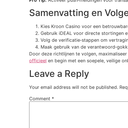
Samenvatting en Volg
Kies Kroon Casino voor een betrouwbar
Gebruik iDEAL voor directe stortingen en
Volg de verificatie‑stappen om vertrag
Maak gebruik van de verantwoord‑gokke
Door deze richtlijnen te volgen, maximaliseer
officieel
en begin met een soepele, veilige onl
Leave a Reply
Your email address will not be published.
Req
Comment
*