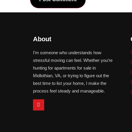
About
I’m someone who understands how
stressful moving can feel. Whether you’re
hunting for apartments for sale in
Midlothian, VA, or trying to figure out the
best time to list your home, I make the
process feel steady and manageable.