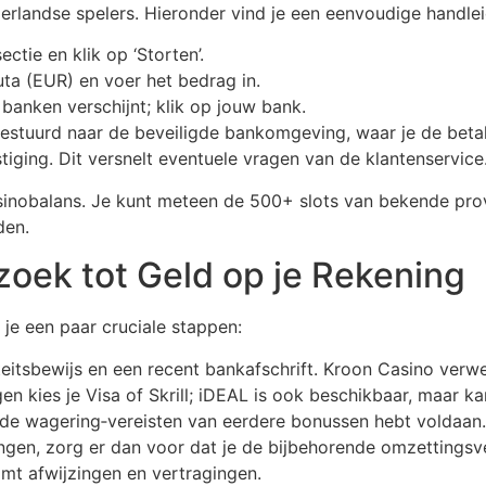
rlandse spelers. Hieronder vind je een eenvoudige handlei
ctie en klik op ‘Storten’.
ta (EUR) en voer het bedrag in.
 banken verschijnt; klik op jouw bank.
estuurd naar de beveiligde bankomgeving, waar je de betal
ging. Dit versnelt eventuele vragen van de klantenservice
casinobalans. Je kunt meteen de 500+ slots van bekende pro
den.
zoek tot Geld op je Rekening
je een paar cruciale stappen:
iteitsbewijs en een recent bankafschrift. Kroon Casino ve
en kies je Visa of Skrill; iDEAL is ook beschikbaar, maar ka
n de wagering‑vereisten van eerdere bonussen hebt voldaan.
ngen, zorg er dan voor dat je de bijbehorende omzettingsv
mt afwijzingen en vertragingen.