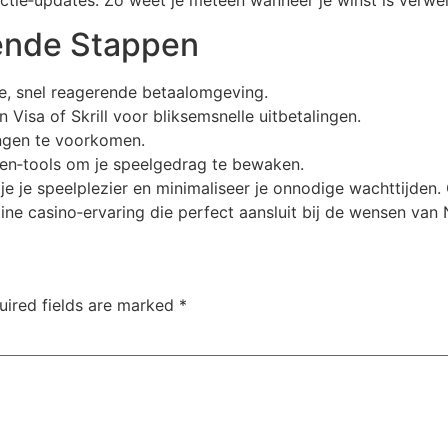
ende Stappen
e, snel reagerende betaalomgeving.
 Visa of Skrill voor bliksemsnelle uitbetalingen.
ingen te voorkomen.
n‑tools om je speelgedrag te bewaken.
 je je speelplezier en minimaliseer je onnodige wachttijde
ine casino‑ervaring die perfect aansluit bij de wensen van
uired fields are marked
*