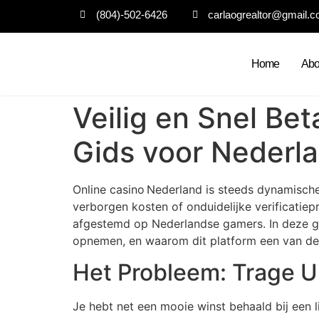
(804)-502-6426
carlaogrealtor@gmail.
Home
Abo
Veilig en Snel Bet
Gids voor Nederl
Online casino Nederland is steeds dynamische
verborgen kosten of onduidelijke verificatie
afgestemd op Nederlandse gamers. In deze gids
opnemen, en waarom dit platform een van de
Het Probleem: Trage 
Je hebt net een mooie winst behaald bij een l