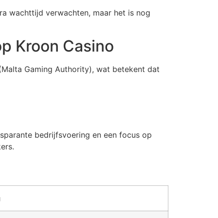
xtra wachttijd verwachten, maar het is nog
op Kroon Casino
 (Malta Gaming Authority), wat betekent dat
sparante bedrijfsvoering en een focus op
ers.
g