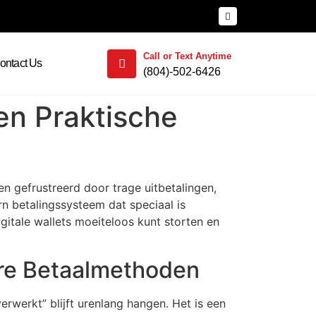
Call or Text Anytime
ontact Us
(804)-502-6426
Een Praktische
n gefrustreerd door trage uitbetalingen,
rn betalingssysteem dat speciaal is
gitale wallets moeiteloos kunt storten en
are Betaalmethoden
erwerkt” blijft urenlang hangen. Het is een