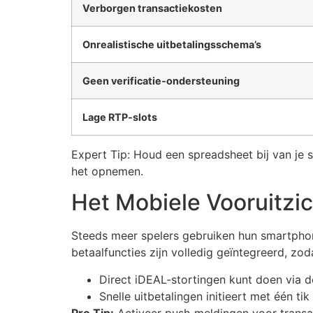
Verborgen transactiekosten
Onrealistische uitbetalingsschema’s
Geen verificatie‑ondersteuning
Lage RTP‑slots
Expert Tip: Houd een spreadsheet bij van je s
het opnemen.
Het Mobiele Vooruitzic
Steeds meer spelers gebruiken hun smartphon
betaalfuncties zijn volledig geïntegreerd, zoda
Direct iDEAL‑stortingen kunt doen via 
Snelle uitbetalingen initieert met één ti
Pro Tip:
Activeer push‑meldingen voor transac