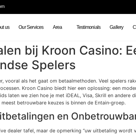
com
ut us
Our Services
Area
Testimonials
Gallery
C
alen bij Kroon Casino: 
andse Spelers
r, vooral als het gaat om betaalmethoden. Veel spelers rake
processen. Kroon Casino biedt hier een oplossing: een mode
 laten we zien hoe je met iDEAL, Visa, Skrill en andere di
 meest betrouwbare keuzes is binnen de Entain‑groep.
Uitbetalingen en Onbetrouwb
ive dealer tafel, maar de opmerking “uw uitbetaling wordt v