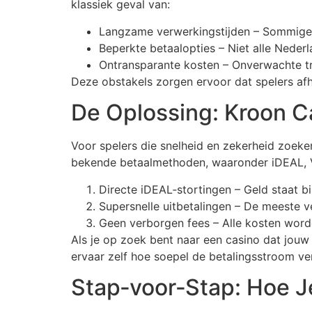
klassiek geval van:
Langzame verwerkingstijden – Sommige 
Beperkte betaalopties – Niet alle Neder
Ontransparante kosten – Onverwachte tr
Deze obstakels zorgen ervoor dat spelers afhak
De Oplossing: Kroon C
Voor spelers die snelheid en zekerheid zoek
bekende betaalmethoden, waaronder iDEAL, Visa
Directe iDEAL‑stortingen – Geld staat b
Supersnelle uitbetalingen – De meeste ve
Geen verborgen fees – Alle kosten word
Als je op zoek bent naar een casino dat jouw 
ervaar zelf hoe soepel de betalingsstroom ve
Stap‑voor‑Stap: Hoe J