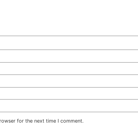
rowser for the next time I comment.