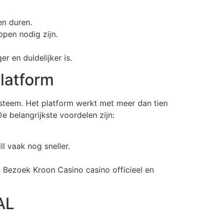
en duren.
ppen nodig zijn.
r en duidelijker is.
latform
steem. Het platform werkt met meer dan tien
e belangrijkste voordelen zijn:
l vaak nog sneller.
. Bezoek Kroon Casino casino officieel en
AL