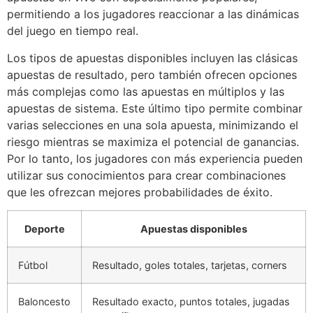
permitiendo a los jugadores reaccionar a las dinámicas
del juego en tiempo real.
Los tipos de apuestas disponibles incluyen las clásicas
apuestas de resultado, pero también ofrecen opciones
más complejas como las apuestas en múltiplos y las
apuestas de sistema. Este último tipo permite combinar
varias selecciones en una sola apuesta, minimizando el
riesgo mientras se maximiza el potencial de ganancias.
Por lo tanto, los jugadores con más experiencia pueden
utilizar sus conocimientos para crear combinaciones
que les ofrezcan mejores probabilidades de éxito.
Deporte
Apuestas disponibles
Fútbol
Resultado, goles totales, tarjetas, corners
Baloncesto
Resultado exacto, puntos totales, jugadas