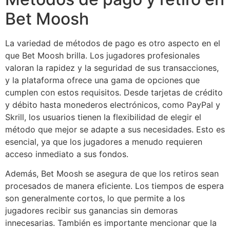
Bet Moosh
La variedad de métodos de pago es otro aspecto en el
que Bet Moosh brilla. Los jugadores profesionales
valoran la rapidez y la seguridad de sus transacciones,
y la plataforma ofrece una gama de opciones que
cumplen con estos requisitos. Desde tarjetas de crédito
y débito hasta monederos electrónicos, como PayPal y
Skrill, los usuarios tienen la flexibilidad de elegir el
método que mejor se adapte a sus necesidades. Esto es
esencial, ya que los jugadores a menudo requieren
acceso inmediato a sus fondos.
Además, Bet Moosh se asegura de que los retiros sean
procesados de manera eficiente. Los tiempos de espera
son generalmente cortos, lo que permite a los
jugadores recibir sus ganancias sin demoras
innecesarias. También es importante mencionar que la