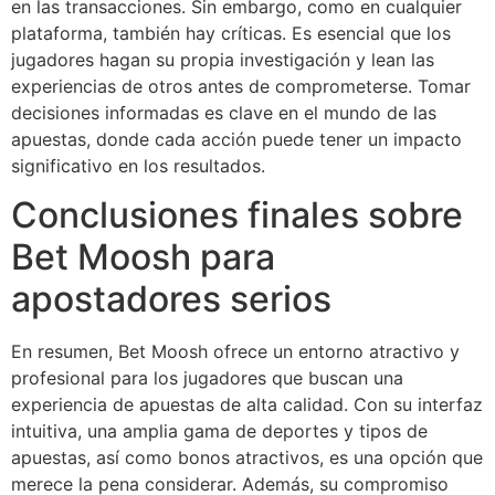
en las transacciones. Sin embargo, como en cualquier
plataforma, también hay críticas. Es esencial que los
jugadores hagan su propia investigación y lean las
experiencias de otros antes de comprometerse. Tomar
decisiones informadas es clave en el mundo de las
apuestas, donde cada acción puede tener un impacto
significativo en los resultados.
Conclusiones finales sobre
Bet Moosh para
apostadores serios
En resumen, Bet Moosh ofrece un entorno atractivo y
profesional para los jugadores que buscan una
experiencia de apuestas de alta calidad. Con su interfaz
intuitiva, una amplia gama de deportes y tipos de
apuestas, así como bonos atractivos, es una opción que
merece la pena considerar. Además, su compromiso