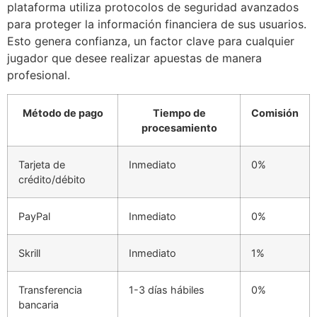
plataforma utiliza protocolos de seguridad avanzados
para proteger la información financiera de sus usuarios.
Esto genera confianza, un factor clave para cualquier
jugador que desee realizar apuestas de manera
profesional.
Método de pago
Tiempo de
Comisión
procesamiento
Tarjeta de
Inmediato
0%
crédito/débito
PayPal
Inmediato
0%
Skrill
Inmediato
1%
Transferencia
1-3 días hábiles
0%
bancaria