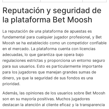
Reputación y seguridad de
la plataforma Bet Moosh
La reputación de una plataforma de apuestas es
fundamental para cualquier jugador profesional, y Bet
Moosh se ha establecido como un competidor confiable
en el mercado. La plataforma cuenta con licencias
adecuadas, lo que garantiza que opera bajo
regulaciones estrictas y proporciona un entorno seguro
para sus usuarios. Esto es particularmente importante
para los jugadores que manejan grandes sumas de
dinero, ya que la seguridad de sus fondos es una
prioridad.
Además, las opiniones de los usuarios sobre Bet Moosh
son en su mayoría positivas. Muchos jugadores
destacan la atención al cliente eficaz y la transparencia