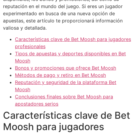
reputación en el mundo del juego. Si eres un jugador
experimentado en busca de una nueva opción de
apuestas, este artículo te proporcionará información
valiosa y detallada.
Características clave de Bet Moosh para jugadores
profesionales
Tipos de apuestas y deportes disponibles en Bet
Moosh
Bonos y promociones que ofrece Bet Moosh
Métodos de pago y retiro en Bet Moosh
Reputación y seguridad de la plataforma Bet
Moosh
Conclusiones finales sobre Bet Moosh para
apostadores serios
Características clave de Bet
Moosh para jugadores