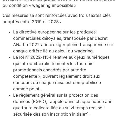
ou condition « wagering impossible ».
Ces mesures se sont renforcées avec trois textes clés
adoptés entre 2019 et 2023 :
La directive européenne sur les pratiques
commerciales déloyales, transposée par décret
ANJ fin 2022 afin d’exiger pleine transparence sur
chaque critère lié au calcul du wagering.
La loi n° 2022‑1154 relative aux jeux numériques
qui introduit explicitement « les tournois
promotionnels encadrés par autorité
compétente », ouvrant légalement droit aux
concours où chaque mise est comptabilisée
comme point.
Le règlement général sur la protection des
données (RGPD), rappelé dans chaque notice afin
que toute collecte liée au suivi temps réel soit
sécurisée dès son inscription initiale​^¹​.​