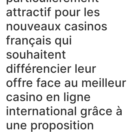
attractif pour les
nouveaux casinos
français qui
souhaitent
différencier leur
offre face au meilleur
casino en ligne
international grâce à
une proposition