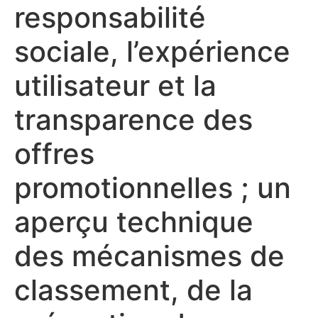
responsabilité
sociale, l’expérience
utilisateur et la
transparence des
offres
promotionnelles ; un
aperçu technique
des mécanismes de
classement, de la