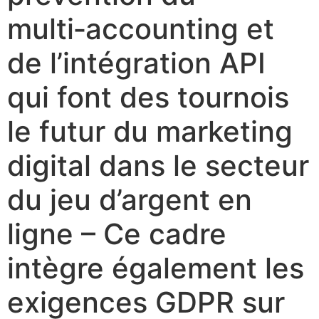
multi‑accounting et
de l’intégration API
qui font des tournois
le futur du marketing
digital dans le secteur
du jeu d’argent en
ligne – Ce cadre
intègre également les
exigences GDPR sur