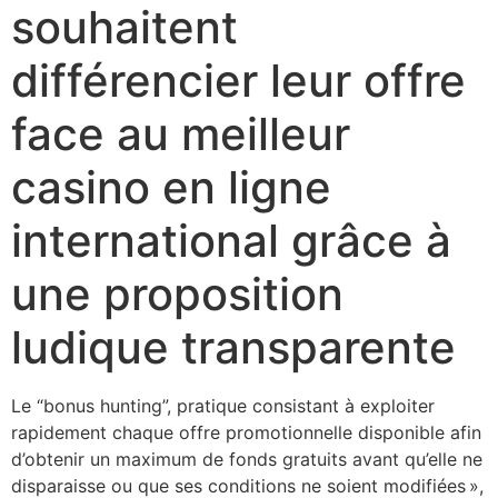
souhaitent
différencier leur offre
face au meilleur
casino en ligne
international grâce à
une proposition
ludique transparente
Le “bonus hunting”, pratique consistant à exploiter
rapidement chaque offre promotionnelle disponible afin
d’obtenir un maximum de fonds gratuits avant qu’elle ne
disparaisse ou que ses conditions ne soient modifiées »,