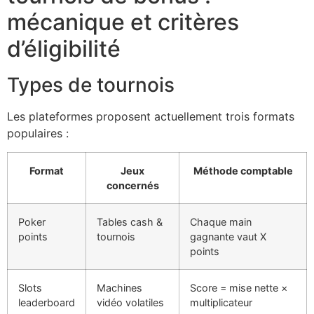
mécanique et critères
d’éligibilité
Types de tournois
Les plateformes proposent actuellement trois formats
populaires :
Format
Jeux
Méthode comptable
concernés
Poker
Tables cash &
Chaque main
points
tournois
gagnante vaut X
points
Slots
Machines
Score = mise nette ×
leaderboard
vidéo volatiles
multiplicateur