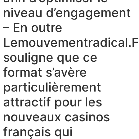
niveau d’engagement
– En outre
Lemouvementradical.F
souligne que ce
format s’avère
particulièrement
attractif pour les
nouveaux casinos
français qui