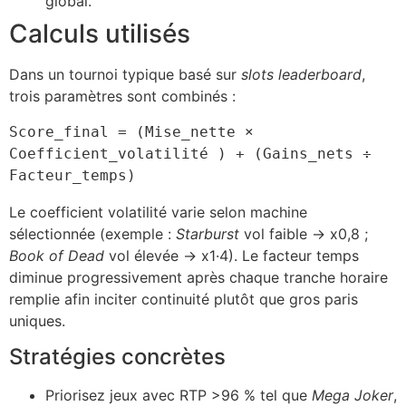
global.
Calculs utilisés
Dans un tournoi typique basé sur
slots leaderboard
,
trois paramètres sont combinés :
Score_final = (Mise_nette × 
Coefficient_volatilité ) + (Gains_nets ÷ 
Le coefficient volatilité varie selon machine
sélectionnée (exemple :
Starburst
vol faible → x0,8 ;
Book of Dead
vol élevée → x1·4). Le facteur temps
diminue progressivement après chaque tranche horaire
remplie afin inciter continuité plutôt que gros paris
uniques.
Stratégies concrètes
Priorisez jeux avec RTP >96 % tel que
Mega Joker
,