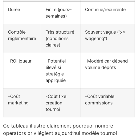
Durée
Finite (jours–
Continue/recurrente
semaines)
Contrôle
Très structuré
Souvent vague (“x×
réglementaire
(conditions
wagering”)
claires)
-ROI joueur
-Potentiel
-Modéré car dépend
élevé si
volume dépôts
stratégie
appliquée
-Coût
-Coût fixe
-Coût variable
marketing
création
commissions
tournoi
Ce tableau illustre clairement pourquoi nombre
operators privilégient aujourd’hui modèle tournoi