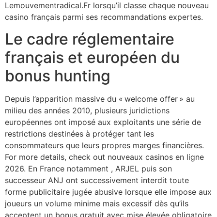
Lemouvementradical.Fr lorsqu’il classe chaque nouveau
casino français parmi ses recommandations expertes.
Le cadre réglementaire
français et européen du
bonus hunting
Depuis l’apparition massive du « welcome offer » au
milieu des années 2010, plusieurs juridictions
européennes ont imposé aux exploitants une série de
restrictions destinées à protéger tant les
consommateurs que leurs propres marges financières.
For more details, check out nouveaux casinos en ligne
2026. En France notamment , ARJEL puis son
successeur ANJ ont successivement interdit toute
forme publicitaire jugée abusive lorsque elle impose aux
joueurs un volume minime mais excessif dès qu’ils
acceptent un bonus gratuit avec mise élevée obligatoire