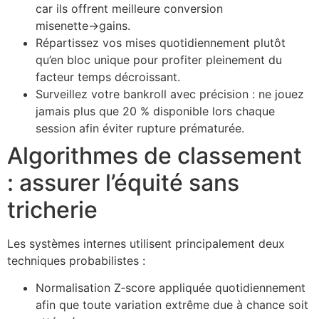
car ils offrent meilleure conversion
misenette→gains.
Répartissez vos mises quotidiennement plutôt
qu’en bloc unique pour profiter pleinement du
facteur temps décroissant.
Surveillez votre bankroll avec précision : ne jouez
jamais plus que 20 % disponible lors chaque
session afin éviter rupture prématurée.​
Algorithmes de classement
: assurer l’équité sans
tricherie
Les systèmes internes utilisent principalement deux
techniques probabilistes :
Normalisation Z‑score appliquée quotidiennement
afin que toute variation extrême due à chance soit