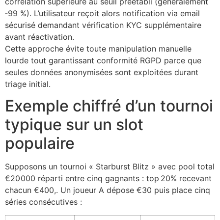
corrélation supérieure au seuil préétabli (généralement
‑99 %). L’utilisateur reçoit alors notification via email
sécurisé demandant vérification KYC supplémentaire
avant réactivation.
Cette approche évite toute manipulation manuelle
lourde tout garantissant conformité RGPD parce que
seules données anonymisées sont exploitées durant
triage initial.
Exemple chiffré d’un tournoi
typique sur un slot
populaire
Supposons un tournoi « Starburst Blitz » avec pool total
€20 000 réparti entre cinq gagnants : top 20% recevant
chacun €400,. Un joueur A dépose €30 puis place cinq
séries consécutives :