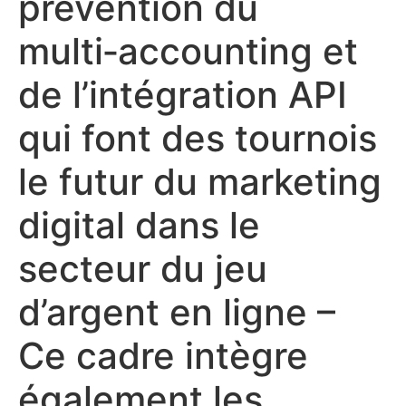
prévention du
multi‑accounting et
de l’intégration API
qui font des tournois
le futur du marketing
digital dans le
secteur du jeu
d’argent en ligne –
Ce cadre intègre
également les