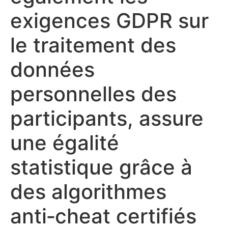
exigences GDPR sur
le traitement des
données
personnelles des
participants, assure
une égalité
statistique grâce à
des algorithmes
anti‑cheat certifiés