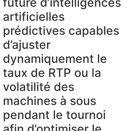
future d’intelligences
artificielles
prédictives capables
d’ajuster
dynamiquement le
taux de RTP ou la
volatilité des
machines à sous
pendant le tournoi
afin d’optimiser le