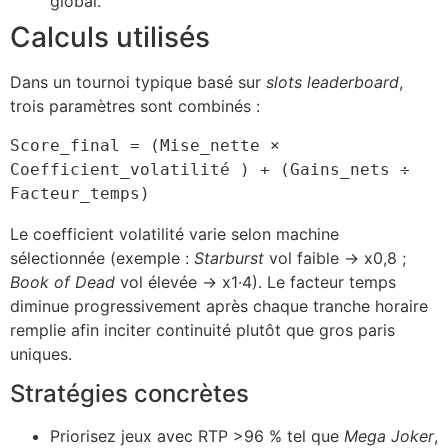
global.
Calculs utilisés
Dans un tournoi typique basé sur
slots leaderboard
,
trois paramètres sont combinés :
Score_final = (Mise_nette × 
Coefficient_volatilité ) + (Gains_nets ÷ 
Le coefficient volatilité varie selon machine
sélectionnée (exemple :
Starburst
vol faible → x0,8 ;
Book of Dead
vol élevée → x1·4). Le facteur temps
diminue progressivement après chaque tranche horaire
remplie afin inciter continuité plutôt que gros paris
uniques.
Stratégies concrètes
Priorisez jeux avec RTP >96 % tel que
Mega Joker
,