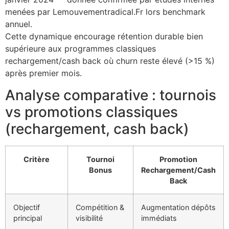
menées par Lemouvementradical.Fr lors benchmark
annuel.
Cette dynamique encourage rétention durable bien
supérieure aux programmes classiques
rechargement/cash back où churn reste élevé (>15 %)
après premier mois.
Analyse comparative : tournois
vs promotions classiques
(rechargement, cash back)
Critère
Tournoi
Promotion
Bonus
Rechargement/Cash
Back
Objectif
Compétition &
Augmentation dépôts
principal
visibilité
immédiats