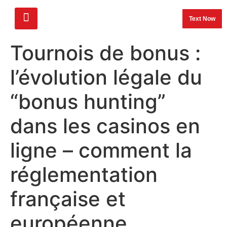
Text Now
Tournois de bonus :
l’évolution légale du
“bonus hunting”
dans les casinos en
ligne – comment la
réglementation
française et
européenne