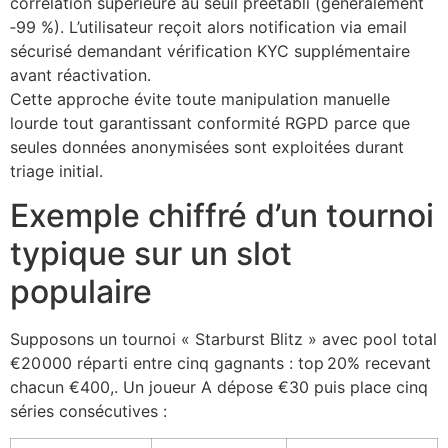
corrélation supérieure au seuil préétabli (généralement
‑99 %). L’utilisateur reçoit alors notification via email
sécurisé demandant vérification KYC supplémentaire
avant réactivation.
Cette approche évite toute manipulation manuelle
lourde tout garantissant conformité RGPD parce que
seules données anonymisées sont exploitées durant
triage initial.
Exemple chiffré d’un tournoi
typique sur un slot
populaire
Supposons un tournoi « Starburst Blitz » avec pool total
€20 000 réparti entre cinq gagnants : top 20% recevant
chacun €400,. Un joueur A dépose €30 puis place cinq
séries consécutives :