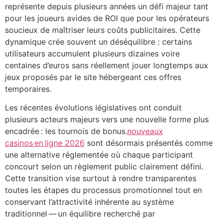
représente depuis plusieurs années un défi majeur tant
pour les joueurs avides de ROI que pour les opérateurs
soucieux de maîtriser leurs coûts publicitaires. Cette
dynamique crée souvent un déséquilibre : certains
utilisateurs accumulent plusieurs dizaines voire
centaines d’euros sans réellement jouer longtemps aux
jeux proposés par le site hébergeant ces offres
temporaires.
Les récentes évolutions législatives ont conduit
plusieurs acteurs majeurs vers une nouvelle forme plus
encadrée : les tournois de bonus.
nouveaux
casinos en ligne 2026
sont désormais présentés comme
une alternative réglementée où chaque participant
concourt selon un règlement public clairement défini.
Cette transition vise surtout à rendre transparentes
toutes les étapes du processus promotionnel tout en
conservant l’attractivité inhérente au système
traditionnel — un équilibre recherché par