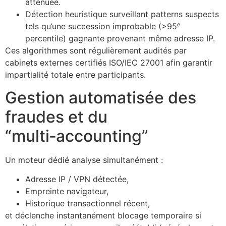
atténuée.
Détection heuristique surveillant patterns suspects
tels qu’une succession improbable (>95ᵉ
percentile) gagnante provenant même adresse IP.
Ces algorithmes sont régulièrement audités par
cabinets externes certifiés ISO/IEC 27001 afin garantir
impartialité totale entre participants.
Gestion automatisée des
fraudes et du
“multi‑accounting”
Un moteur dédié analyse simultanément :
Adresse IP / VPN détectée,
Empreinte navigateur,
Historique transactionnel récent,
et déclenche instantanément blocage temporaire si