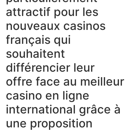
attractif pour les
nouveaux casinos
français qui
souhaitent
différencier leur
offre face au meilleur
casino en ligne
international grâce à
une proposition