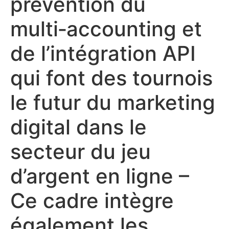
prévention du
multi‑accounting et
de l’intégration API
qui font des tournois
le futur du marketing
digital dans le
secteur du jeu
d’argent en ligne –
Ce cadre intègre
également les