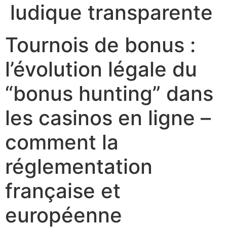
ludique transparente
Tournois de bonus :
l’évolution légale du
“bonus hunting” dans
les casinos en ligne –
comment la
réglementation
française et
européenne