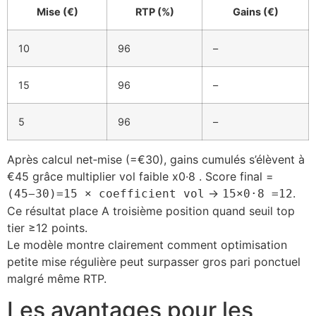
Mise (€)
RTP (%)
Gains (€)
10
96
–
15
96
–
5
96
–
Après calcul net‐mise (=€30), gains cumulés s’élèvent à
€45 grâce multiplier vol faible x0·8 . Score final =
→
.
(45−30)=15 × coefficient vol
15×0·8 =12
Ce résultat place A troisième position quand seuil top
tier ≥12 points.
Le modèle montre clairement comment optimisation
petite mise régulière peut surpasser gros pari ponctuel
malgré même RTP.
Les avantages pour les