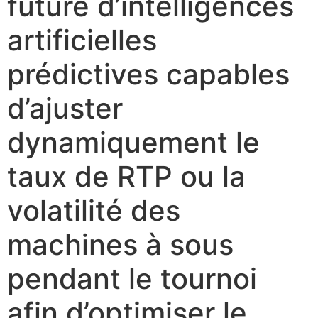
future d’intelligences
artificielles
prédictives capables
d’ajuster
dynamiquement le
taux de RTP ou la
volatilité des
machines à sous
pendant le tournoi
afin d’optimiser le