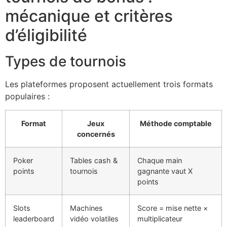
mécanique et critères
d’éligibilité
Types de tournois
Les plateformes proposent actuellement trois formats
populaires :
Format
Jeux
Méthode comptable
concernés
Poker
Tables cash &
Chaque main
points
tournois
gagnante vaut X
points
Slots
Machines
Score = mise nette ×
leaderboard
vidéo volatiles
multiplicateur