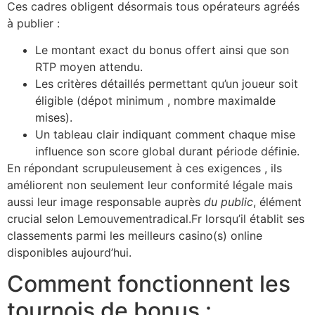
Ces cadres obligent désormais tous opérateurs agréés
à publier :
Le montant exact du bonus offert ainsi que son
RTP moyen attendu.
Les critères détaillés permettant qu’un joueur soit
éligible (dépot minimum , nombre maximal­de
mises).
Un tableau clair indiquant comment chaque mise
influence son score global durant période définie.​
En répondant scrupuleusement à ces exigences , ils
améliorent non seulement leur conformité légale mais
aussi leur image responsable auprès
du public
, élément
crucial selon Lemouvementradical.Fr lorsqu’il établit ses
classements parmi les meilleurs casino(s) online
disponibles aujourd’hui.
Comment fonctionnent les
tournois de bonus :