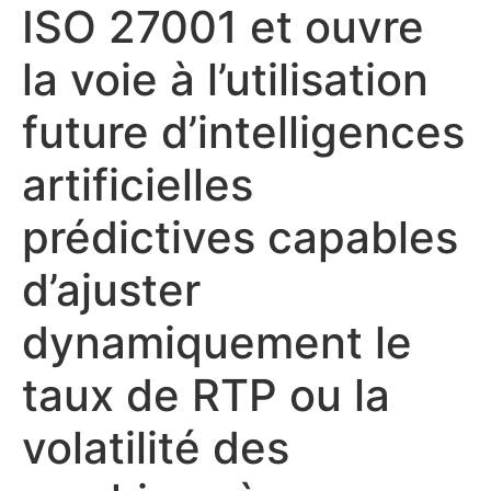
ISO 27001 et ouvre
la voie à l’utilisation
future d’intelligences
artificielles
prédictives capables
d’ajuster
dynamiquement le
taux de RTP ou la
volatilité des