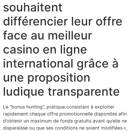
souhaitent
différencier leur offre
face au meilleur
casino en ligne
international grâce à
une proposition
ludique transparente
Le “bonus hunting”, pratique consistant à exploiter
rapidement chaque offre promotionnelle disponible afin
d’obtenir un maximum de fonds gratuits avant qu’elle ne
disparaisse ou que ses conditions ne soient modifiées »,