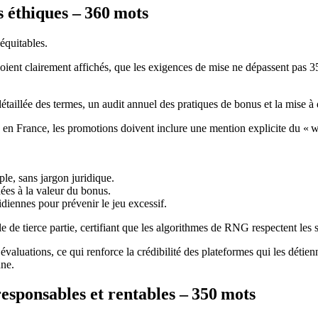
s éthiques – 360 mots
équitables.
ient clairement affichés, que les exigences de mise ne dépassent pas 35 
taillée des termes, un audit annuel des pratiques de bonus et la mise à 
 en France, les promotions doivent inclure une mention explicite du «
le, sans jargon juridique.
ées à la valeur du bonus.
diennes pour prévenir le jeu excessif.
ierce partie, certifiant que les algorithmes de RNG respectent les sta
valuations, ce qui renforce la crédibilité des plateformes qui les détien
nne.
responsables et rentables – 350 mots