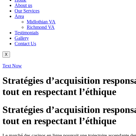
About us
Our Services
Area
Midlothian VA
Richmond VA
Testimonials
Gallery
Contact Us
X
Text Now
Stratégies d’acquisition respons
tout en respectant l’éthique
Stratégies d’acquisition respons
tout en respectant l’éthique
Le marché des casinos en ligne poursuit une trajectoire ascendante dep