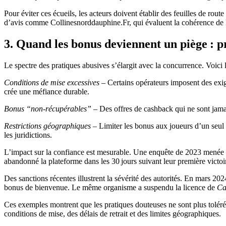
Pour éviter ces écueils, les acteurs doivent établir des feuilles de ro
d’avis comme Collinesnorddauphine.Fr, qui évaluent la cohérence de l
3. Quand les bonus deviennent un piège : p
Le spectre des pratiques abusives s’élargit avec la concurrence. Voici 
Conditions de mise excessives
– Certains opérateurs imposent des exige
crée une méfiance durable.
Bonus “non‑récupérables”
– Des offres de cashback qui ne sont jamais
Restrictions géographiques
– Limiter les bonus aux joueurs d’un seul p
les juridictions.
L’impact sur la confiance est mesurable. Une enquête de 2023 menée p
abandonné la plateforme dans les 30 jours suivant leur première victoi
Des sanctions récentes illustrent la sévérité des autorités. En mars 2
bonus de bienvenue. Le même organisme a suspendu la licence de
Ca
Ces exemples montrent que les pratiques douteuses ne sont plus toléré
conditions de mise, des délais de retrait et des limites géographiques.