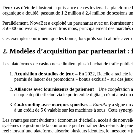
Deux cas d’étude illustrent la puissance de ces leviers. La plateforme
organique a doublé, passant de 1,2 million à 2,4 million de sessions 
Parallèlement, NovaBet a exploité un partenariat avec un fournisseur 
350 000 nouveaux joueurs en trois mois, principalement des marchés où
Ces exemples confirment que les bonus, lorsqu’ils sont calibrés avec de
2. Modèles d’acquisition par partenariat : 
Les plateformes de casino ne se limitent plus à l’achat de trafic publici
Acquisition de studios de jeux
– En 2022, Betclic a racheté le
permis de lancer des promotions « bonus exclusif » sur des jeux
Alliances avec fournisseurs de paiement
– Une coopération 
chaque dépôt effectué via le portefeuille digital, créant ainsi un
Co‑branding avec marques sportives
–
EuroPlay
a signé un 
à un crédit de 5 € valable sur les machines à sous. Cette synergi
Les avantages sont évidents : économies d’échelle, accès à de nouvell
systèmes de gestion de la conformité peut entraîner des retards de paie
réel : lorsqu’une plateforme absorbe plusieurs identités, le message « j