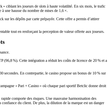
iblant les joueurs de slots à haute volatilité. En six mois, le trafic
ce à une hausse du nombre de mises de 1,6 ×.
sur les dépôts par carte prépayée. Cette offre a permis d’attirer
ntable tout en renforçant la perception de valeur offerte aux joueurs.
ts
ssance.
TP (96,8 %). Cette intégration a réduit les coûts de licence de 20 % et a
e 30 secondes. En contrepartie, le casino propose un bonus de 10 % sur
 campagne « Pari + Casino » où chaque pari sportif Betclic donne droit
ion rapide comporte des risques. Une mauvaise harmonisation des
a confiance du client. De plus, la dilution de la marque est un danger