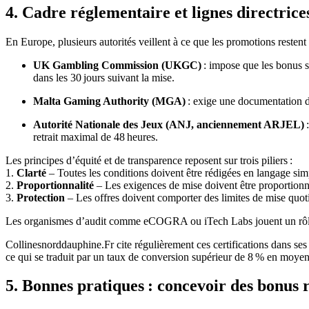
4. Cadre réglementaire et lignes directrice
En Europe, plusieurs autorités veillent à ce que les promotions restent 
UK Gambling Commission (UKGC)
: impose que les bonus so
dans les 30 jours suivant la mise.
Malta Gaming Authority (MGA)
: exige une documentation dé
Autorité Nationale des Jeux (ANJ, anciennement ARJEL)
:
retrait maximal de 48 heures.
Les principes d’équité et de transparence reposent sur trois piliers :
1.
Clarté
– Toutes les conditions doivent être rédigées en langage simp
2.
Proportionnalité
– Les exigences de mise doivent être proportionn
3.
Protection
– Les offres doivent comporter des limites de mise quoti
Les organismes d’audit comme eCOGRA ou iTech Labs jouent un rôle de t
Collinesnorddauphine.Fr cite régulièrement ces certifications dans ses é
ce qui se traduit par un taux de conversion supérieur de 8 % en moye
5. Bonnes pratiques : concevoir des bonus 