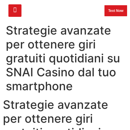
Text Now
Strategie avanzate
per ottenere giri
gratuiti quotidiani su
SNAI Casino dal tuo
smartphone
Strategie avanzate
per ottenere giri