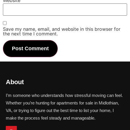
Website
Save my name, email, and website in this browser for
the next time I comment.
About
I’m someone who understands how stressful moving can feel.
Whether you’re hunting for apartments for sale in Midlothian,
VA, or trying to figure out the best time to list your home, I
make the process feel steady and manageable.