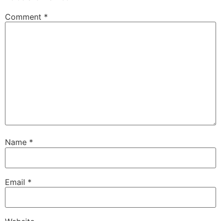
Comment
*
Name
*
Email
*