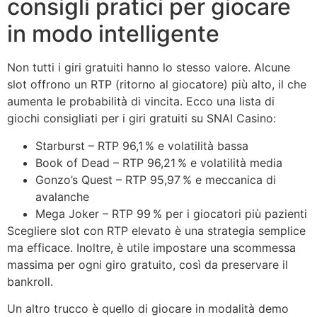
consigli pratici per giocare
in modo intelligente
Non tutti i giri gratuiti hanno lo stesso valore. Alcune
slot offrono un RTP (ritorno al giocatore) più alto, il che
aumenta le probabilità di vincita. Ecco una lista di
giochi consigliati per i giri gratuiti su SNAI Casino:
Starburst – RTP 96,1 % e volatilità bassa
Book of Dead – RTP 96,21 % e volatilità media
Gonzo’s Quest – RTP 95,97 % e meccanica di
avalanche
Mega Joker – RTP 99 % per i giocatori più pazienti
Scegliere slot con RTP elevato è una strategia semplice
ma efficace. Inoltre, è utile impostare una scommessa
massima per ogni giro gratuito, così da preservare il
bankroll.
Un altro trucco è quello di giocare in modalità demo