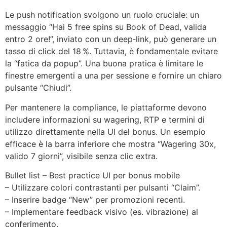
Le push notification svolgono un ruolo cruciale: un
messaggio “Hai 5 free spins su Book of Dead, valida
entro 2 ore!”, inviato con un deep‑link, può generare un
tasso di click del 18 %. Tuttavia, è fondamentale evitare
la “fatica da popup”. Una buona pratica è limitare le
finestre emergenti a una per sessione e fornire un chiaro
pulsante “Chiudi”.
Per mantenere la compliance, le piattaforme devono
includere informazioni su wagering, RTP e termini di
utilizzo direttamente nella UI del bonus. Un esempio
efficace è la barra inferiore che mostra “Wagering 30x,
valido 7 giorni”, visibile senza clic extra.
Bullet list – Best practice UI per bonus mobile
– Utilizzare colori contrastanti per pulsanti “Claim”.
– Inserire badge “New” per promozioni recenti.
– Implementare feedback visivo (es. vibrazione) al
conferimento.