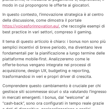
modo in cui propongono le offerte ai giocatori.
In questo contesto, l’innovazione strategica è al centro
della discussione, come dimostra il portale
https://voicesforinnovation.eu/
, che raccoglie esempi di
best practice in vari settori, compreso il gaming.
Il tema di questo articolo è chiaro: i bonus non sono più
semplici incentivi di breve periodo, ma diventano leve
fondamentali per la pianificazione a lungo termine delle
piattaforme mobile‑first. Analizzeremo come le
offerte‑bonus vengano integrate nei processi di
acquisizione, design UX, budgeting e reporting,
trasformandosi in veri e propri driver di crescita.
Comprendere questo cambiamento è cruciale per chi
gestisce siti scommesse sicuri o sta valutando l’ingresso
in mercati emergenti. I bonus, dal “welcome” al
“cash‑back”, sono ora configurati in tempo reale grazie