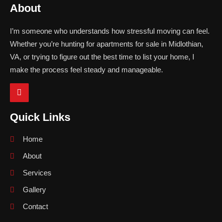
About
I’m someone who understands how stressful moving can feel.
Whether you’re hunting for apartments for sale in Midlothian,
VA, or trying to figure out the best time to list your home, I
make the process feel steady and manageable.
Quick Links
Home
About
Services
Gallery
Contact