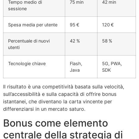
Tempo medio di
75 min
42 min
sessione
Spesa media per utente
95 €
120 €
Percentuale di nuovi
42 %
58 %
utenti
Tecnologie chiave
Flash,
5G, PWA,
Java
SDK
Il risultato è una competitività basata sulla velocità,
sull’accessibilità e sulla capacità di offrire bonus
istantanei, che diventano la carta vincente per
differenziarsi in un mercato saturo.
Bonus come elemento
centrale della strategia di