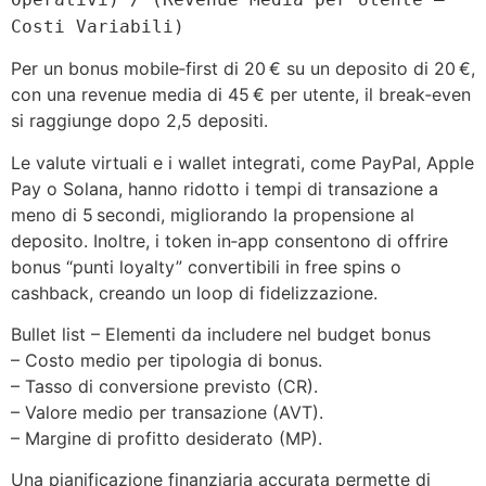
Costi Variabili)
Per un bonus mobile‑first di 20 € su un deposito di 20 €,
con una revenue media di 45 € per utente, il break‑even
si raggiunge dopo 2,5 depositi.
Le valute virtuali e i wallet integrati, come PayPal, Apple
Pay o Solana, hanno ridotto i tempi di transazione a
meno di 5 secondi, migliorando la propensione al
deposito. Inoltre, i token in‑app consentono di offrire
bonus “punti loyalty” convertibili in free spins o
cashback, creando un loop di fidelizzazione.
Bullet list – Elementi da includere nel budget bonus
– Costo medio per tipologia di bonus.
– Tasso di conversione previsto (CR).
– Valore medio per transazione (AVT).
– Margine di profitto desiderato (MP).
Una pianificazione finanziaria accurata permette di