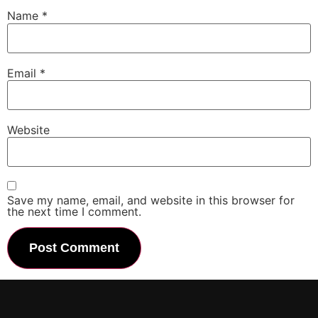
Name
*
Email
*
Website
Save my name, email, and website in this browser for
the next time I comment.