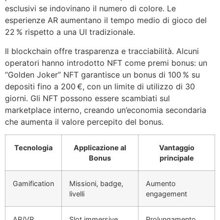
esclusivi se indovinano il numero di colore. Le
esperienze AR aumentano il tempo medio di gioco del
22 % rispetto a una UI tradizionale.
Il blockchain offre trasparenza e tracciabilità. Alcuni
operatori hanno introdotto NFT come premi bonus: un
“Golden Joker” NFT garantisce un bonus di 100 % su
depositi fino a 200 €, con un limite di utilizzo di 30
giorni. Gli NFT possono essere scambiati sul
marketplace interno, creando un’economia secondaria
che aumenta il valore percepito del bonus.
Tecnologia
Applicazione al
Vantaggio
Bonus
principale
Gamification
Missioni, badge,
Aumento
livelli
engagement
AR/VR
Slot immersive,
Prolungamento