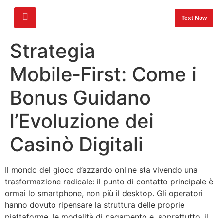
Text Now
Strategia
Mobile‑First: Come i
Bonus Guidano
l’Evoluzione dei
Casinò Digitali
Il mondo del gioco d’azzardo online sta vivendo una
trasformazione radicale: il punto di contatto principale è
ormai lo smartphone, non più il desktop. Gli operatori
hanno dovuto ripensare la struttura delle proprie
piattaforme, le modalità di pagamento e, soprattutto, il