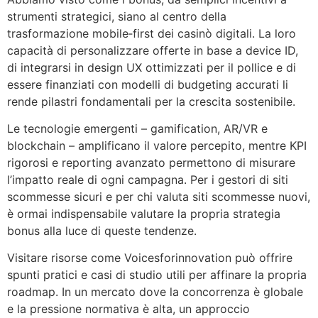
strumenti strategici, siano al centro della
trasformazione mobile‑first dei casinò digitali. La loro
capacità di personalizzare offerte in base a device ID,
di integrarsi in design UX ottimizzati per il pollice e di
essere finanziati con modelli di budgeting accurati li
rende pilastri fondamentali per la crescita sostenibile.
Le tecnologie emergenti – gamification, AR/VR e
blockchain – amplificano il valore percepito, mentre KPI
rigorosi e reporting avanzato permettono di misurare
l’impatto reale di ogni campagna. Per i gestori di siti
scommesse sicuri e per chi valuta siti scommesse nuovi,
è ormai indispensabile valutare la propria strategia
bonus alla luce di queste tendenze.
Visitare risorse come Voicesforinnovation può offrire
spunti pratici e casi di studio utili per affinare la propria
roadmap. In un mercato dove la concorrenza è globale
e la pressione normativa è alta, un approccio