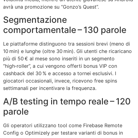
avrà una promozione su “Gonzo’s Quest”.
Segmentazione
comportamentale – 130 parole
Le piattaforme distinguono tra sessioni brevi (meno di
10 min) e lunghe (oltre 30 min). Gli utenti che ricaricano
più di 50 € al mese sono inseriti in un segmento
“high‑roller”, a cui vengono offerti bonus VIP con
cashback del 30 % e accesso a tornei esclusivi. I
giocatori occasionali, invece, ricevono free spins
settimanali per incentivare la frequenza.
A/B testing in tempo reale – 120
parole
Gli operatori utilizzano tool come Firebase Remote
Config o Optimizely per testare varianti di bonus in