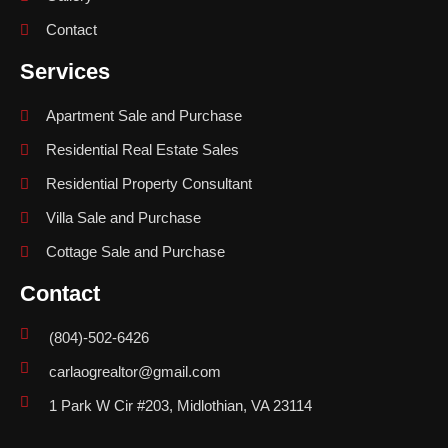
Contact
Services
Apartment Sale and Purchase
Residential Real Estate Sales
Residential Property Consultant
Villa Sale and Purchase
Cottage Sale and Purchase
Contact
(804)-502-6426
carlaogrealtor@gmail.com
1 Park W Cir #203, Midlothian, VA 23114