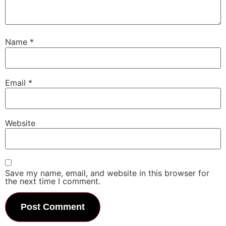
Name
*
Email
*
Website
Save my name, email, and website in this browser for
the next time I comment.