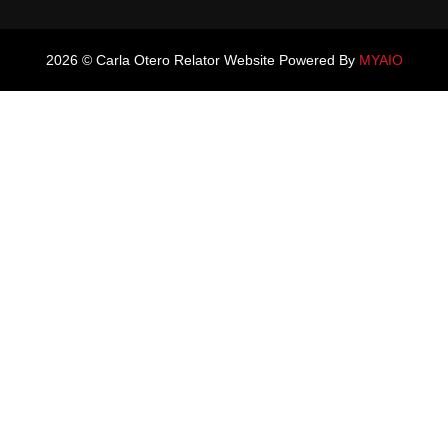
2026 © Carla Otero Relator Website Powered By
MYAIO