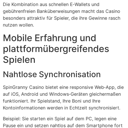
Die Kombination aus schnellen E‑Wallets und
gebührenfreien Banküberweisungen macht das Casino
besonders attraktiv für Spieler, die ihre Gewinne rasch
nutzen wollen.
Mobile Erfahrung und
plattformübergreifendes
Spielen
Nahtlose Synchronisation
SpinGranny Casino bietet eine responsive Web‑App, die
auf iOS, Android und Windows‑Geräten gleichermaßen
funktioniert. Ihr Spielstand, Ihre Boni und Ihre
Kontoinformationen werden in Echtzeit synchronisiert.
Beispiel: Sie starten ein Spiel auf dem PC, legen eine
Pause ein und setzen nahtlos auf dem Smartphone fort