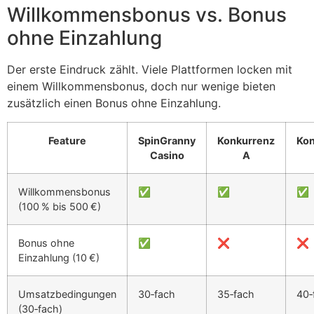
Willkommensbonus vs. Bonus
ohne Einzahlung
Der erste Eindruck zählt. Viele Plattformen locken mit
einem Willkommensbonus, doch nur wenige bieten
zusätzlich einen Bonus ohne Einzahlung.
Feature
SpinGranny
Konkurrenz
Kon
Casino
A
Willkommensbonus
✅
✅
✅
(100 % bis 500 €)
Bonus ohne
✅
❌
❌
Einzahlung (10 €)
Umsatzbedingungen
30‑fach
35‑fach
40‑
(30‑fach)