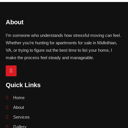
About
I’m someone who understands how stressful moving can feel.
Whether you’re hunting for apartments for sale in Midlothian,
VA, or trying to figure out the best time to list your home, I
make the process feel steady and manageable.
Quick Links
Home
About
Services
Gallery