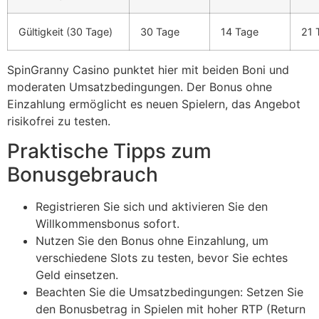
Gültigkeit (30 Tage)
30 Tage
14 Tage
21 
SpinGranny Casino punktet hier mit beiden Boni und
moderaten Umsatzbedingungen. Der Bonus ohne
Einzahlung ermöglicht es neuen Spielern, das Angebot
risikofrei zu testen.
Praktische Tipps zum
Bonusgebrauch
Registrieren Sie sich und aktivieren Sie den
Willkommensbonus sofort.
Nutzen Sie den Bonus ohne Einzahlung, um
verschiedene Slots zu testen, bevor Sie echtes
Geld einsetzen.
Beachten Sie die Umsatzbedingungen: Setzen Sie
den Bonusbetrag in Spielen mit hoher RTP (Return