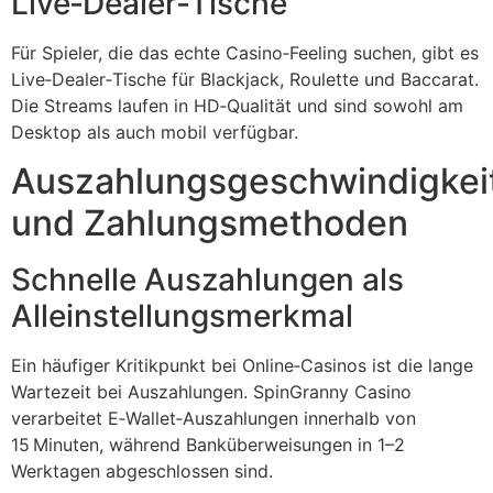
Live‑Dealer‑Tische
Für Spieler, die das echte Casino‑Feeling suchen, gibt es
Live‑Dealer‑Tische für Blackjack, Roulette und Baccarat.
Die Streams laufen in HD‑Qualität und sind sowohl am
Desktop als auch mobil verfügbar.
Auszahlungsgeschwindigkei
und Zahlungsmethoden
Schnelle Auszahlungen als
Alleinstellungsmerkmal
Ein häufiger Kritikpunkt bei Online‑Casinos ist die lange
Wartezeit bei Auszahlungen. SpinGranny Casino
verarbeitet E‑Wallet‑Auszahlungen innerhalb von
15 Minuten, während Banküberweisungen in 1–2
Werktagen abgeschlossen sind.