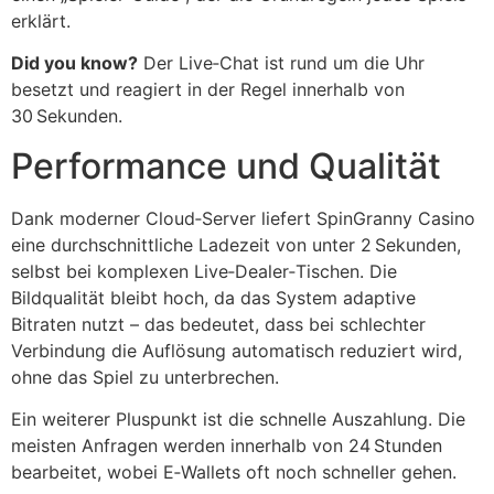
erklärt.
Did you know?
Der Live‑Chat ist rund um die Uhr
besetzt und reagiert in der Regel innerhalb von
30 Sekunden.
Performance und Qualität
Dank moderner Cloud‑Server liefert SpinGranny Casino
eine durchschnittliche Ladezeit von unter 2 Sekunden,
selbst bei komplexen Live‑Dealer‑Tischen. Die
Bildqualität bleibt hoch, da das System adaptive
Bitraten nutzt – das bedeutet, dass bei schlechter
Verbindung die Auflösung automatisch reduziert wird,
ohne das Spiel zu unterbrechen.
Ein weiterer Pluspunkt ist die schnelle Auszahlung. Die
meisten Anfragen werden innerhalb von 24 Stunden
bearbeitet, wobei E‑Wallets oft noch schneller gehen.