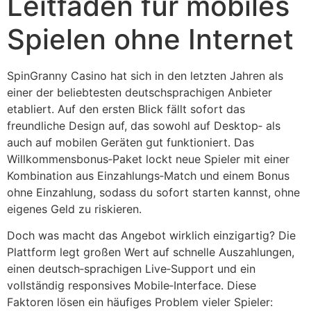
Leitfaden für mobiles
Spielen ohne Internet
SpinGranny Casino hat sich in den letzten Jahren als
einer der beliebtesten deutschsprachigen Anbieter
etabliert. Auf den ersten Blick fällt sofort das
freundliche Design auf, das sowohl auf Desktop‑ als
auch auf mobilen Geräten gut funktioniert. Das
Willkommensbonus‑Paket lockt neue Spieler mit einer
Kombination aus Einzahlungs‑Match und einem Bonus
ohne Einzahlung, sodass du sofort starten kannst, ohne
eigenes Geld zu riskieren.
Doch was macht das Angebot wirklich einzigartig? Die
Plattform legt großen Wert auf schnelle Auszahlungen,
einen deutsch‑sprachigen Live‑Support und ein
vollständig responsives Mobile‑Interface. Diese
Faktoren lösen ein häufiges Problem vieler Spieler: