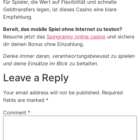
Für Spieler, die Wert auf Flexibilität und schnelle
Geldtransfers legen, ist dieses Casino eine klare
Empfehlung.
Bereit, das mobile Spiel ohne Internet zu testen?
Besuche jetzt das
Spingranny online casino
und sichere
dir deinen Bonus ohne Einzahlung.
Denke immer daran, verantwortungsbewusst zu spielen
und deine Einsätze im Blick zu behalten.
Leave a Reply
Your email address will not be published.
Required
fields are marked
*
Comment
*