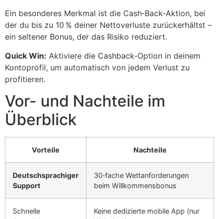
Ein besonderes Merkmal ist die Cash‑Back‑Aktion, bei
der du bis zu 10 % deiner Nettoverluste zurückerhältst –
ein seltener Bonus, der das Risiko reduziert.
Quick Win:
Aktiviere die Cashback‑Option in deinem
Kontoprofil, um automatisch von jedem Verlust zu
profitieren.
Vor- und Nachteile im
Überblick
Vorteile
Nachteile
Deutschsprachiger
30‑fache Wettanforderungen
Support
beim Willkommensbonus
Schnelle
Keine dedizierte mobile App (nur