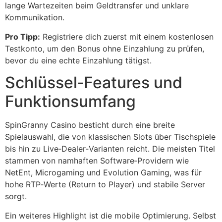
lange Wartezeiten beim Geldtransfer und unklare
Kommunikation.
Pro Tipp:
Registriere dich zuerst mit einem kostenlosen
Testkonto, um den Bonus ohne Einzahlung zu prüfen,
bevor du eine echte Einzahlung tätigst.
Schlüssel‑Features und
Funktionsumfang
SpinGranny Casino besticht durch eine breite
Spielauswahl, die von klassischen Slots über Tischspiele
bis hin zu Live‑Dealer‑Varianten reicht. Die meisten Titel
stammen von namhaften Software‑Providern wie
NetEnt, Microgaming und Evolution Gaming, was für
hohe RTP‑Werte (Return to Player) und stabile Server
sorgt.
Ein weiteres Highlight ist die mobile Optimierung. Selbst