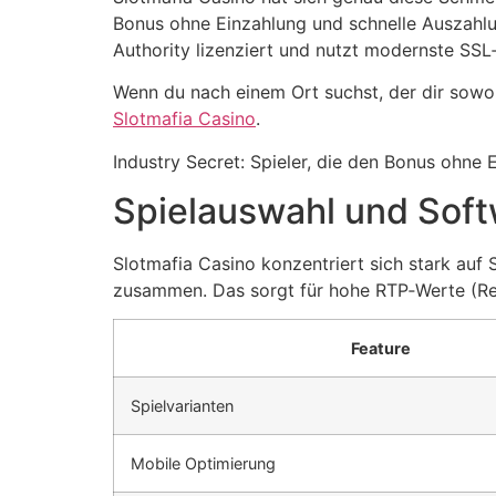
Bonus ohne Einzahlung und schnelle Auszahlu
Authority lizenziert und nutzt modernste SSL
Wenn du nach einem Ort suchst, der dir sowohl 
Slotmafia Casino
.
Industry Secret: Spieler, die den Bonus ohne 
Spielauswahl und Soft
Slotmafia Casino konzentriert sich stark auf
zusammen. Das sorgt für hohe RTP‑Werte (Retu
Feature
Spielvarianten
Mobile Optimierung