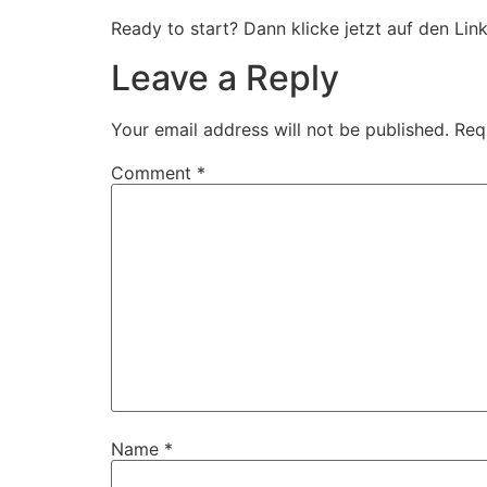
Ready to start? Dann klicke jetzt auf den Lin
Leave a Reply
Your email address will not be published.
Req
Comment
*
Name
*