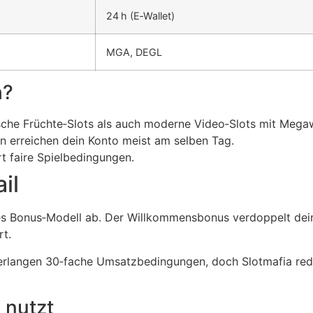
24 h (E‑Wallet)
MGA, DEGL
h?
sche Früchte‑Slots als auch moderne Video‑Slots mit Mega
n erreichen dein Konto meist am selben Tag.
rt faire Spielbedingungen.
il
hes Bonus‑Modell ab. Der Willkommensbonus verdoppelt dein
rt.
rlangen 30‑fache Umsatzbedingungen, doch Slotmafia reduz
 nutzt