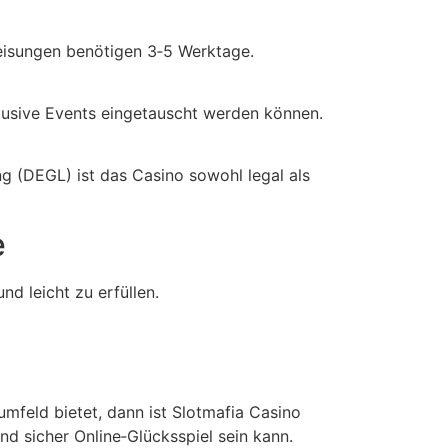
rweisungen benötigen 3‑5 Werktage.
klusive Events eingetauscht werden können.
g (DEGL) ist das Casino sowohl legal als
e
d leicht zu erfüllen.
umfeld bietet, dann ist Slotmafia Casino
nd sicher Online‑Glücksspiel sein kann.