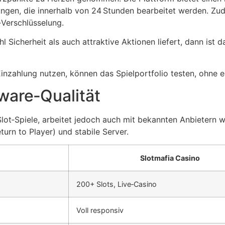
ngen, die innerhalb von 24 Stunden bearbeitet werden. Zu
‑Verschlüsselung.
Sicherheit als auch attraktive Aktionen liefert, dann ist da
Einzahlung nutzen, können das Spielportfolio testen, ohne ei
ware‑Qualität
 Slot‑Spiele, arbeitet jedoch auch mit bekannten Anbietern
rn to Player) und stabile Server.
Slotmafia Casino
200+ Slots, Live‑Casino
Voll responsiv