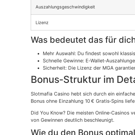
Auszahlungsgeschwindigkeit
Lizenz
Was bedeutet das für dic
Mehr Auswahl: Du findest sowohl klassi
Schnelle Gewinne: E‑Wallet‑Auszahlunge
Sicherheit: Die Lizenz der MGA garantie
Bonus‑Struktur im Deta
Slotmafia Casino hebt sich durch ein einfac
Bonus ohne Einzahlung 10 € Gratis‑Spins liefe
Did You Know? Die meisten Online‑Casinos ve
von Gewinnen deutlich beschleunigt.
Wie du den Bonus optimal