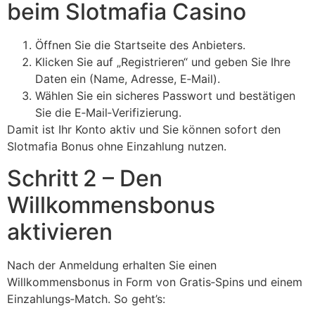
beim Slotmafia Casino
Öffnen Sie die Startseite des Anbieters.
Klicken Sie auf „Registrieren“ und geben Sie Ihre
Daten ein (Name, Adresse, E‑Mail).
Wählen Sie ein sicheres Passwort und bestätigen
Sie die E‑Mail‑Verifizierung.
Damit ist Ihr Konto aktiv und Sie können sofort den
Slotmafia Bonus ohne Einzahlung nutzen.
Schritt 2 – Den
Willkommensbonus
aktivieren
Nach der Anmeldung erhalten Sie einen
Willkommensbonus in Form von Gratis‑Spins und einem
Einzahlungs‑Match. So geht’s: