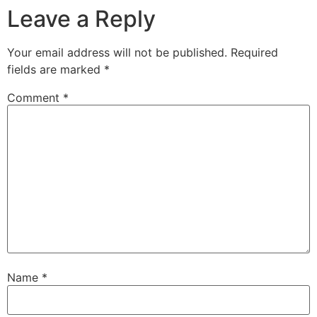
Leave a Reply
Your email address will not be published.
Required
fields are marked
*
Comment
*
Name
*