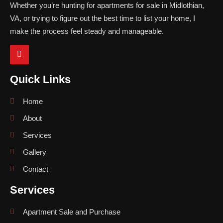
Whether you’re hunting for apartments for sale in Midlothian,
VA, or trying to figure out the best time to list your home, I
make the process feel steady and manageable.
Quick Links
Home
About
Services
Gallery
Contact
Services
Apartment Sale and Purchase