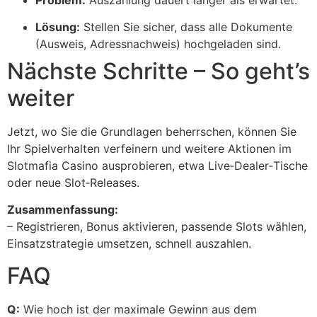
Lösung:
Stellen Sie sicher, dass alle Dokumente
(Ausweis, Adressnachweis) hochgeladen sind.
Nächste Schritte – So geht’s
weiter
Jetzt, wo Sie die Grundlagen beherrschen, können Sie
Ihr Spielverhalten verfeinern und weitere Aktionen im
Slotmafia Casino ausprobieren, etwa Live‑Dealer‑Tische
oder neue Slot‑Releases.
Zusammenfassung:
– Registrieren, Bonus aktivieren, passende Slots wählen,
Einsatzstrategie umsetzen, schnell auszahlen.
FAQ
Q:
Wie hoch ist der maximale Gewinn aus dem