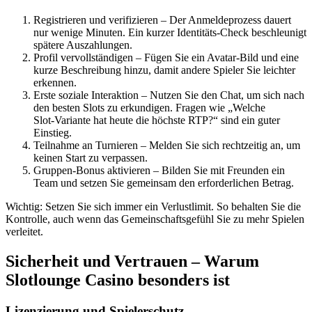
Registrieren und verifizieren – Der Anmeldeprozess dauert
nur wenige Minuten. Ein kurzer Identitäts‑Check beschleunigt
spätere Auszahlungen.
Profil vervollständigen – Fügen Sie ein Avatar‑Bild und eine
kurze Beschreibung hinzu, damit andere Spieler Sie leichter
erkennen.
Erste soziale Interaktion – Nutzen Sie den Chat, um sich nach
den besten Slots zu erkundigen. Fragen wie „Welche
Slot‑Variante hat heute die höchste RTP?“ sind ein guter
Einstieg.
Teilnahme an Turnieren – Melden Sie sich rechtzeitig an, um
keinen Start zu verpassen.
Gruppen‑Bonus aktivieren – Bilden Sie mit Freunden ein
Team und setzen Sie gemeinsam den erforderlichen Betrag.
Wichtig: Setzen Sie sich immer ein Verlustlimit. So behalten Sie die
Kontrolle, auch wenn das Gemeinschaftsgefühl Sie zu mehr Spielen
verleitet.
Sicherheit und Vertrauen – Warum
Slotlounge Casino besonders ist
Lizenzierung und Spielerschutz