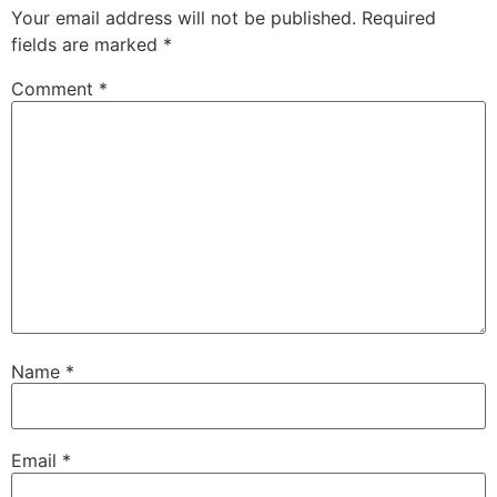
Your email address will not be published.
Required
fields are marked
*
Comment
*
Name
*
Email
*