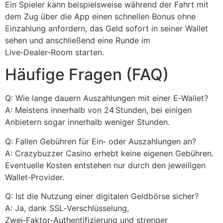
Ein Spieler kann beispielsweise während der Fahrt mit
dem Zug über die App einen schnellen Bonus ohne
Einzahlung anfordern, das Geld sofort in seiner Wallet
sehen und anschließend eine Runde im
Live‑Dealer‑Room starten.
Häufige Fragen (FAQ)
Q: Wie lange dauern Auszahlungen mit einer E‑Wallet?
A: Meistens innerhalb von 24 Stunden, bei einigen
Anbietern sogar innerhalb weniger Stunden.
Q: Fallen Gebühren für Ein‑ oder Auszahlungen an?
A: Crazybuzzer Casino erhebt keine eigenen Gebühren.
Eventuelle Kosten entstehen nur durch den jeweiligen
Wallet‑Provider.
Q: Ist die Nutzung einer digitalen Geldbörse sicher?
A: Ja, dank SSL‑Verschlüsselung,
Zwei‑Faktor‑Authentifizierung und strenger