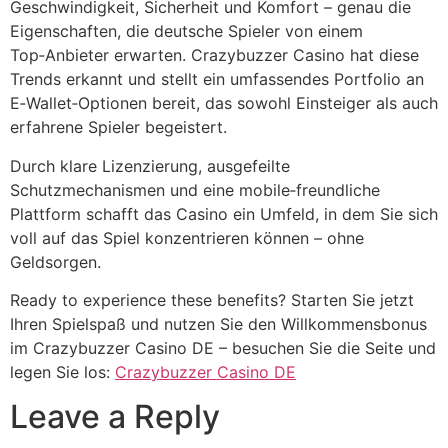
Geschwindigkeit, Sicherheit und Komfort – genau die
Eigenschaften, die deutsche Spieler von einem
Top‑Anbieter erwarten. Crazybuzzer Casino hat diese
Trends erkannt und stellt ein umfassendes Portfolio an
E‑Wallet‑Optionen bereit, das sowohl Einsteiger als auch
erfahrene Spieler begeistert.
Durch klare Lizenzierung, ausgefeilte
Schutzmechanismen und eine mobile‑freundliche
Plattform schafft das Casino ein Umfeld, in dem Sie sich
voll auf das Spiel konzentrieren können – ohne
Geldsorgen.
Ready to experience these benefits? Starten Sie jetzt
Ihren Spielspaß und nutzen Sie den Willkommensbonus
im Crazybuzzer Casino DE – besuchen Sie die Seite und
legen Sie los:
Crazybuzzer Casino DE
Leave a Reply