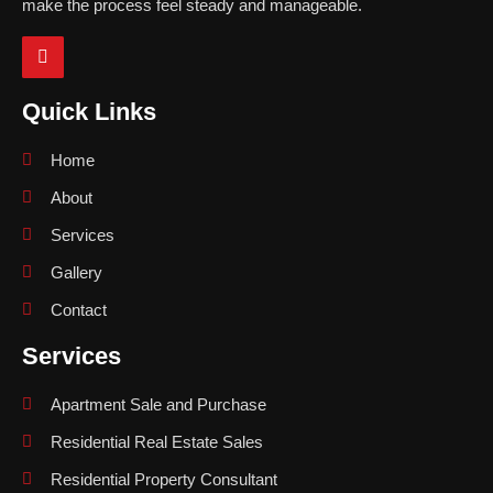
make the process feel steady and manageable.
Quick Links
Home
About
Services
Gallery
Contact
Services
Apartment Sale and Purchase
Residential Real Estate Sales
Residential Property Consultant