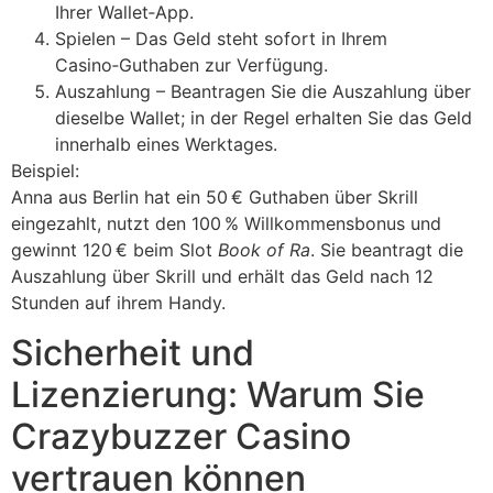
Ihrer Wallet‑App.
Spielen – Das Geld steht sofort in Ihrem
Casino‑Guthaben zur Verfügung.
Auszahlung – Beantragen Sie die Auszahlung über
dieselbe Wallet; in der Regel erhalten Sie das Geld
innerhalb eines Werktages.
Beispiel:
Anna aus Berlin hat ein 50 € Guthaben über Skrill
eingezahlt, nutzt den 100 % Willkommensbonus und
gewinnt 120 € beim Slot
Book of Ra
. Sie beantragt die
Auszahlung über Skrill und erhält das Geld nach 12
Stunden auf ihrem Handy.
Sicherheit und
Lizenzierung: Warum Sie
Crazybuzzer Casino
vertrauen können