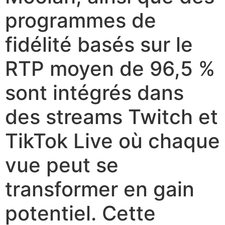
programmes de
fidélité basés sur le
RTP moyen de 96,5 %
sont intégrés dans
des streams Twitch et
TikTok Live où chaque
vue peut se
transformer en gain
potentiel. Cette