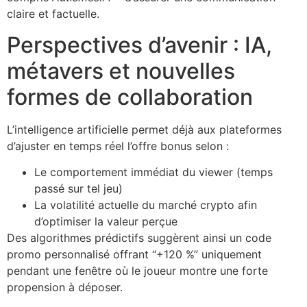
claire et factuelle.
Perspectives d’avenir : IA,
métavers et nouvelles
formes de collaboration
L’intelligence artificielle permet déjà aux plateformes
d’ajuster en temps réel l’offre bonus selon :
Le comportement immédiat du viewer (temps
passé sur tel jeu)
La volatilité actuelle du marché crypto afin
d’optimiser la valeur perçue
Des algorithmes prédictifs suggèrent ainsi un code
promo personnalisé offrant “+120 %” uniquement
pendant une fenêtre où le joueur montre une forte
propension à déposer.