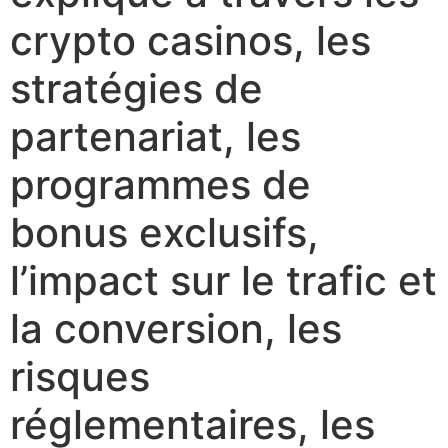
crypto casinos, les
stratégies de
partenariat, les
programmes de
bonus exclusifs,
l’impact sur le trafic et
la conversion, les
risques
réglementaires, les