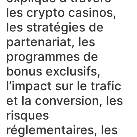
les crypto casinos,
les stratégies de
partenariat, les
programmes de
bonus exclusifs,
l’impact sur le trafic
et la conversion, les
risques
réglementaires, les