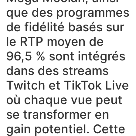
que des programmes
de fidélité basés sur
le RTP moyen de
96,5 % sont intégrés
dans des streams
Twitch et TikTok Live
où chaque vue peut
se transformer en
gain potentiel. Cette