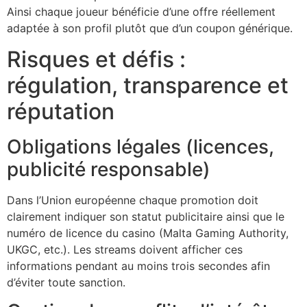
Ainsi chaque joueur bénéficie d’une offre réellement
adaptée à son profil plutôt que d’un coupon générique.
Risques et défis :
régulation, transparence et
réputation
Obligations légales (licences,
publicité responsable)
Dans l’Union européenne chaque promotion doit
clairement indiquer son statut publicitaire ainsi que le
numéro de licence du casino (Malta Gaming Authority,
UKGC, etc.). Les streams doivent afficher ces
informations pendant au moins trois secondes afin
d’éviter toute sanction.