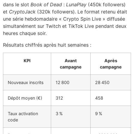
dans le slot
Book of Dead
:
LunaPlay
(450k followers)
et
CryptoJack
(320k followers). Le format retenu était
une série hebdomadaire « Crypto Spin Live » diffusée
simultanément sur Twitch et TikTok Live pendant deux
heures chaque soir.
Résultats chiffrés après huit semaines :
KPI
Avant
Après
campagne
campagne
Nouveaux inscrits
12 800
28 450
Dépôt moyen (€)
312
458
Taux activation
3 %
9 %
code