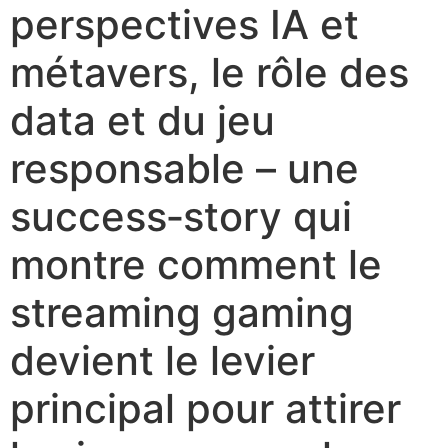
perspectives IA et
métavers, le rôle des
data et du jeu
responsable – une
success‑story qui
montre comment le
streaming gaming
devient le levier
principal pour attirer