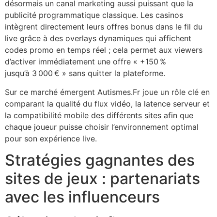
désormais un canal marketing aussi puissant que la
publicité programmatique classique. Les casinos
intègrent directement leurs offres bonus dans le fil du
live grâce à des overlays dynamiques qui affichent
codes promo en temps réel ; cela permet aux viewers
d’activer immédiatement une offre « +150 %
jusqu’à 3 000 € » sans quitter la plateforme.
Sur ce marché émergent Autismes.Fr joue un rôle clé en
comparant la qualité du flux vidéo, la latence serveur et
la compatibilité mobile des différents sites afin que
chaque joueur puisse choisir l’environnement optimal
pour son expérience live.
Stratégies gagnantes des
sites de jeux : partenariats
avec les influenceurs