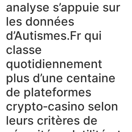
analyse s’appuie sur
les données
d’Autismes.Fr qui
classe
quotidiennement
plus d’une centaine
de plateformes
crypto‑casino selon
leurs critères de