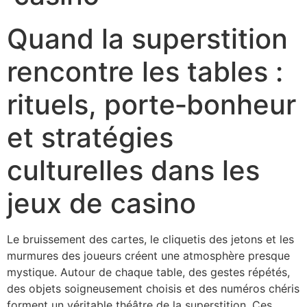
Quand la superstition
rencontre les tables :
rituels, porte‑bonheur
et stratégies
culturelles dans les
jeux de casino
Le bruissement des cartes, le cliquetis des jetons et les
murmures des joueurs créent une atmosphère presque
mystique. Autour de chaque table, des gestes répétés,
des objets soigneusement choisis et des numéros chéris
forment un véritable théâtre de la superstition. Ces