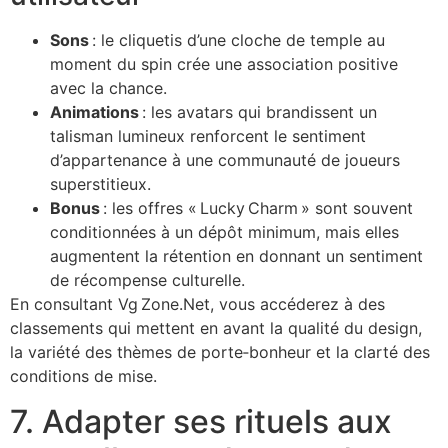
Sons
: le cliquetis d’une cloche de temple au
moment du spin crée une association positive
avec la chance.
Animations
: les avatars qui brandissent un
talisman lumineux renforcent le sentiment
d’appartenance à une communauté de joueurs
superstitieux.
Bonus
: les offres « Lucky Charm » sont souvent
conditionnées à un dépôt minimum, mais elles
augmentent la rétention en donnant un sentiment
de récompense culturelle.
En consultant Vg Zone.Net, vous accéderez à des
classements qui mettent en avant la qualité du design,
la variété des thèmes de porte‑bonheur et la clarté des
conditions de mise.
7. Adapter ses rituels aux