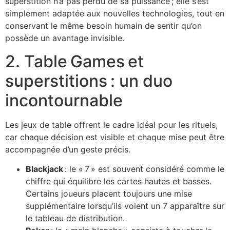
superstition n’a pas perdu de sa puissance ; elle s’est
simplement adaptée aux nouvelles technologies, tout en
conservant le même besoin humain de sentir qu’on
possède un avantage invisible.
2. Table Games et
superstitions : un duo
incontournable
Les jeux de table offrent le cadre idéal pour les rituels,
car chaque décision est visible et chaque mise peut être
accompagnée d’un geste précis.
Blackjack
: le « 7 » est souvent considéré comme le
chiffre qui équilibre les cartes hautes et basses.
Certains joueurs placent toujours une mise
supplémentaire lorsqu’ils voient un 7 apparaître sur
le tableau de distribution.