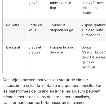
gravée
table avant le
“Lucky 7” avec
flop
prize pool
doublé
Roulette
Porte‑clé
Tourner le
7 spins gratuits
lotus
drapeau rouge
sur la roulette
européenne
Baccarat
Bracelet
Frapper le bord
Bonus
dragon
du verre
“Dragon Boost”
de 20 % sur les
gains du
banquier
Ces objets passent souvent du statut de simple
accessoire à celui de véritable marque personnelle. Sur
les plateformes de casino en ligne, les joueurs peuvent
même acheter des skins de jetons personnalisés,
transformant leur porte‑bonheur en un élément