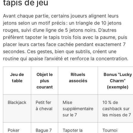
tapis de jeu
Avant chaque partie, certains joueurs alignent leurs
jetons selon un motif précis : un triangle de 10 jetons
rouges, suivi d’une ligne de 5 jetons noirs. D’autres
préfèrent tapoter le tapis trois fois avec la paume, puis
placer leurs cartes face cachée pendant exactement 7
secondes. Ces gestes, bien que subtils, créent une
routine qui apaise l’anxiété et renforce la concentration.
Jeu de
Objet le
Rituels
Bonus “Lucky
table
plus
associés
Charm”
courant
(exemple)
Blackjack
Petit fer
Mise
10 % de
à cheval
supplémentaire
cashback sur
sur le 7
les mises de 7
Poker
Bague 7
Tapoter la
Tournoi