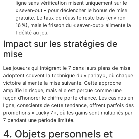
ligne sans vérification misent uniquement sur le
« seven‑out » pour déclencher le bonus de mise
gratuite. Le taux de réussite reste bas (environ
16 %), mais le frisson du « seven‑out » alimente la
fidélité au jeu.
Impact sur les stratégies de
mise
Les joueurs qui intègrent le 7 dans leurs plans de mise
adoptent souvent la technique du « parlay », où chaque
victoire alimente la mise suivante. Cette approche
amplifie le risque, mais elle est perçue comme une
façon d’honorer le chiffre porte‑chance. Les casinos en
ligne, conscients de cette tendance, offrent parfois des
promotions « Lucky 7 », où les gains sont multipliés par
7 pendant une période limitée.
4. Objets personnels et