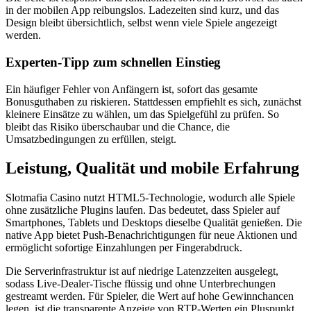
in der mobilen App reibungslos. Ladezeiten sind kurz, und das
Design bleibt übersichtlich, selbst wenn viele Spiele angezeigt
werden.
Experten‑Tipp zum schnellen Einstieg
Ein häufiger Fehler von Anfängern ist, sofort das gesamte
Bonusguthaben zu riskieren. Stattdessen empfiehlt es sich, zunächst
kleinere Einsätze zu wählen, um das Spielgefühl zu prüfen. So
bleibt das Risiko überschaubar und die Chance, die
Umsatzbedingungen zu erfüllen, steigt.
Leistung, Qualität und mobile Erfahrung
Slotmafia Casino nutzt HTML5‑Technologie, wodurch alle Spiele
ohne zusätzliche Plugins laufen. Das bedeutet, dass Spieler auf
Smartphones, Tablets und Desktops dieselbe Qualität genießen. Die
native App bietet Push‑Benachrichtigungen für neue Aktionen und
ermöglicht sofortige Einzahlungen per Fingerabdruck.
Die Serverinfrastruktur ist auf niedrige Latenzzeiten ausgelegt,
sodass Live‑Dealer‑Tische flüssig und ohne Unterbrechungen
gestreamt werden. Für Spieler, die Wert auf hohe Gewinnchancen
legen, ist die transparente Anzeige von RTP‑Werten ein Pluspunkt.