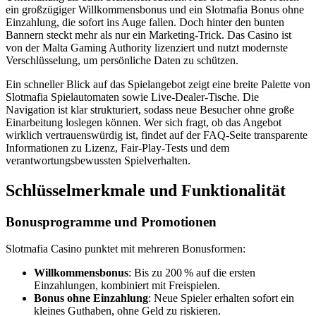
ein großzügiger Willkommensbonus und ein Slotmafia Bonus ohne
Einzahlung, die sofort ins Auge fallen. Doch hinter den bunten
Bannern steckt mehr als nur ein Marketing‑Trick. Das Casino ist
von der Malta Gaming Authority lizenziert und nutzt modernste
Verschlüsselung, um persönliche Daten zu schützen.
Ein schneller Blick auf das Spielangebot zeigt eine breite Palette von
Slotmafia Spielautomaten sowie Live‑Dealer‑Tische. Die
Navigation ist klar strukturiert, sodass neue Besucher ohne große
Einarbeitung loslegen können. Wer sich fragt, ob das Angebot
wirklich vertrauenswürdig ist, findet auf der FAQ‑Seite transparente
Informationen zu Lizenz, Fair‑Play‑Tests und dem
verantwortungsbewussten Spielverhalten.
Schlüsselmerkmale und Funktionalität
Bonusprogramme und Promotionen
Slotmafia Casino punktet mit mehreren Bonusformen:
Willkommensbonus
: Bis zu 200 % auf die ersten
Einzahlungen, kombiniert mit Freispielen.
Bonus ohne Einzahlung
: Neue Spieler erhalten sofort ein
kleines Guthaben, ohne Geld zu riskieren.