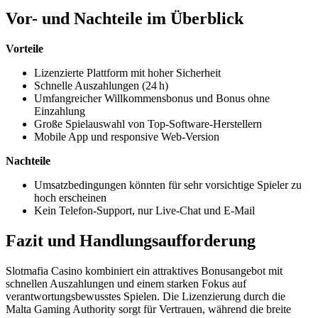
Vor- und Nachteile im Überblick
Vorteile
Lizenzierte Plattform mit hoher Sicherheit
Schnelle Auszahlungen (24 h)
Umfangreicher Willkommensbonus und Bonus ohne
Einzahlung
Große Spielauswahl von Top‑Software‑Herstellern
Mobile App und responsive Web‑Version
Nachteile
Umsatzbedingungen könnten für sehr vorsichtige Spieler zu
hoch erscheinen
Kein Telefon‑Support, nur Live‑Chat und E‑Mail
Fazit und Handlungsaufforderung
Slotmafia Casino kombiniert ein attraktives Bonusangebot mit
schnellen Auszahlungen und einem starken Fokus auf
verantwortungsbewusstes Spielen. Die Lizenzierung durch die
Malta Gaming Authority sorgt für Vertrauen, während die breite