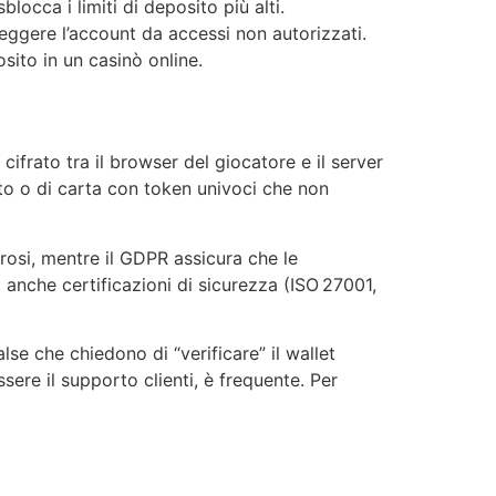
locca i limiti di deposito più alti.
oteggere l’account da accessi non autorizzati.
sito in un casinò online.
cifrato tra il browser del giocatore e il server
onto o di carta con token univoci che non
rosi, mentre il GDPR assicura che le
 anche certificazioni di sicurezza (ISO 27001,
se che chiedono di “verificare” il wallet
ssere il supporto clienti, è frequente. Per