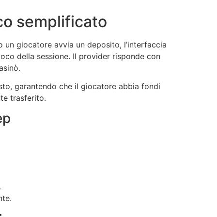
co semplificato
 un giocatore avvia un deposito, l’interfaccia
ivoco della sessione. Il provider risponde con
asinò.
iesto, garantendo che il giocatore abbia fondi
e trasferito.
ep
.
nte.