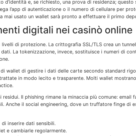
o d’identità e, se richiesto, una prova di residenza; questo sb
llega l’app di autenticazione o il numero di cellulare per pr
 mai usato un wallet sarà pronto a effettuare il primo depo
nti digitali nei casinò online
ivelli di protezione. La crittografia SSL/TLS crea un tunnel 
i dati. La tokenizzazione, invece, sostituisce i numeri di c
one.
i wallet di gestire i dati delle carte secondo standard rigo
rattate in modo lecito e trasparente. Molti wallet mostrano
ctice.
residui. Il phishing rimane la minaccia più comune: email fal
li. Anche il social engineering, dove un truffatore finge di e
i inserire dati sensibili.
let e cambiarle regolarmente.