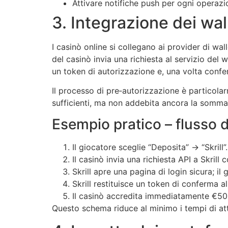
Attivare notifiche push per ogni operaz
3. Integrazione dei wal
I casinò online si collegano ai provider di wa
del casinò invia una richiesta al servizio del 
un token di autorizzazione e, una volta confe
Il processo di pre‑autorizzazione è particolarm
sufficienti, ma non addebita ancora la somma.
Esempio pratico – flusso di
Il giocatore sceglie “Deposita” → “Skrill”.
Il casinò invia una richiesta API a Skrill
Skrill apre una pagina di login sicura; i
Skrill restituisce un token di conferma al
Il casinò accredita immediatamente €50 s
Questo schema riduce al minimo i tempi di att