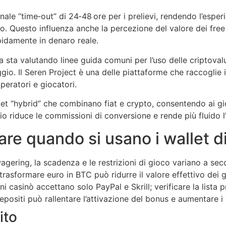
onale “time‑out” di 24‑48 ore per i prelievi, rendendo l’espe
to. Questo influenza anche la percezione del valore dei free
pidamente in denaro reale.
 sta valutando linee guida comuni per l’uso delle criptovalut
ggio. Il Seren Project è una delle piattaforme che raccoglie i
peratori e giocatori.
let “hybrid” che combinano fiat e crypto, consentendo ai gio
o riduce le commissioni di conversione e rende più fluido l’
are quando si usano i wallet di
agering, la scadenza e le restrizioni di gioco variano a sec
rasformare euro in BTC può ridurre il valore effettivo dei gir
 casinò accettano solo PayPal e Skrill; verificare la lista pr
depositi può rallentare l’attivazione del bonus e aumentare i 
ito