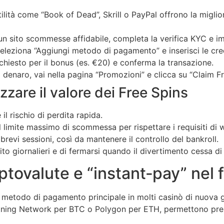
latilità come “Book of Dead”, Skrill o PayPal offrono la mig
 un sito scommesse affidabile, completa la verifica KYC e i
 seleziona “Aggiungi metodo di pagamento” e inserisci le cred
richiesto per il bonus (es. €20) e conferma la transazione.
il denaro, vai nella pagina “Promozioni” e clicca su “Claim Fr
zare il valore dei Free Spins
il rischio di perdita rapida.
l limite massimo di scommessa per rispettare i requisiti di 
brevi sessioni, così da mantenere il controllo del bankroll.
to giornalieri e di fermarsi quando il divertimento cessa di
ptovalute e “instant‑pay” nel 
 metodo di pagamento principale in molti casinò di nuova g
tning Network per BTC o Polygon per ETH, permettono preli