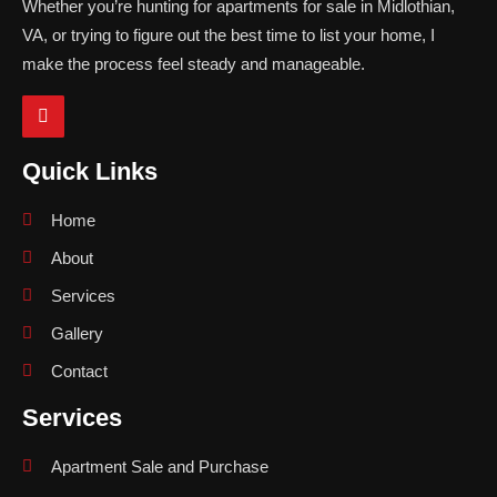
Whether you’re hunting for apartments for sale in Midlothian,
VA, or trying to figure out the best time to list your home, I
make the process feel steady and manageable.
Quick Links
Home
About
Services
Gallery
Contact
Services
Apartment Sale and Purchase