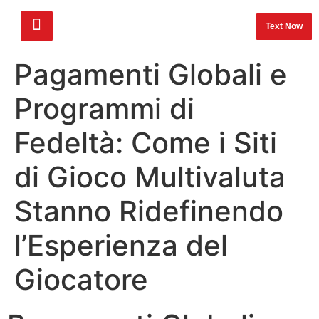
Text Now
Pagamenti Globali e
Programmi di
Fedeltà: Come i Siti
di Gioco Multivaluta
Stanno Ridefinendo
l’Esperienza del
Giocatore