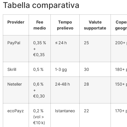
Tabella comparativa
Provider
Fee
Tempo
Valute
Cope
medio
prelievo
supportate
geogr
PayPal
0,35 %
≤ 24 h
25
200+ 
+
€0,35
Skrill
0,5 %
1‑3 gg
30
180+ 
Neteller
0,6 %
24‑48 h
28
150+ 
+
€0,30
ecoPayz
0,2 %
Istantaneo
22
170+ 
(vol >
€10 k)