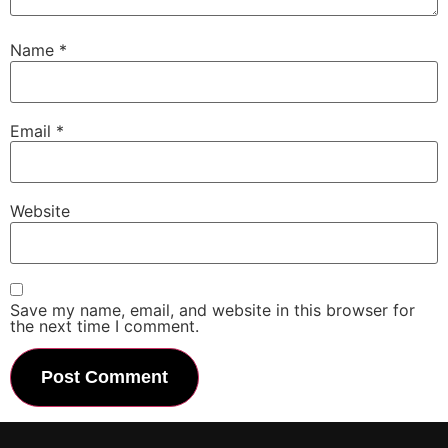
Name
*
Email
*
Website
Save my name, email, and website in this browser for
the next time I comment.