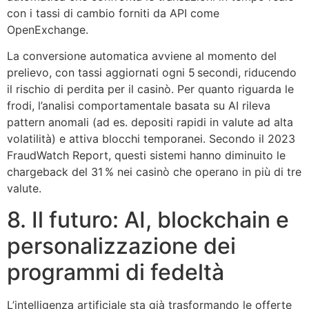
con i tassi di cambio forniti da API come
OpenExchange.
La conversione automatica avviene al momento del
prelievo, con tassi aggiornati ogni 5 secondi, riducendo
il rischio di perdita per il casinò. Per quanto riguarda le
frodi, l’analisi comportamentale basata su AI rileva
pattern anomali (ad es. depositi rapidi in valute ad alta
volatilità) e attiva blocchi temporanei. Secondo il 2023
FraudWatch Report, questi sistemi hanno diminuito le
chargeback del 31 % nei casinò che operano in più di tre
valute.
8. Il futuro: AI, blockchain e
personalizzazione dei
programmi di fedeltà
L’intelligenza artificiale sta già trasformando le offerte