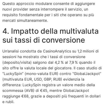
Questo approccio modulare consente di aggiungere
nuovi provider senza interrompere il servizio, un
requisito fondamentale per i siti che operano su più
mercati simultaneamente.
4. Impatto della multivaluta
sui tassi di conversione
Un’analisi condotta da CasinoAnalytics su 1,2 milioni di
sessioni ha mostrato che i tassi di conversione
(deposito/visita) salgono dal 4,2 % al 7,9 % quando il
sito offre la valuta locale del giocatore. Il caso studio di
“LuckySpin” (mono‑valuta EUR) contro “GlobalJackpot”
(multivaluta EUR, USD, GBP, RUB) evidenzia la
differenza: LuckySpin registra un valore medio della
scommessa (AVB) di €45, mentre GlobalJackpot
raggiunge €68, grazie a depositi più frequenti in dollari
e rubli.