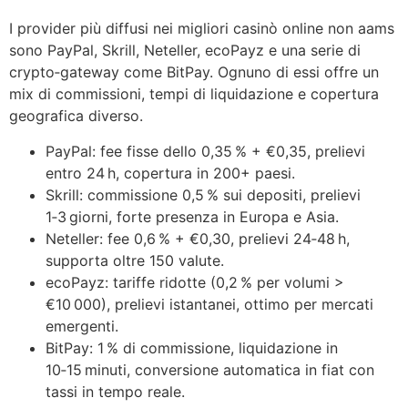
I provider più diffusi nei migliori casinò online non aams
sono PayPal, Skrill, Neteller, ecoPayz e una serie di
crypto‑gateway come BitPay. Ognuno di essi offre un
mix di commissioni, tempi di liquidazione e copertura
geografica diverso.
PayPal: fee fisse dello 0,35 % + €0,35, prelievi
entro 24 h, copertura in 200+ paesi.
Skrill: commissione 0,5 % sui depositi, prelievi
1‑3 giorni, forte presenza in Europa e Asia.
Neteller: fee 0,6 % + €0,30, prelievi 24‑48 h,
supporta oltre 150 valute.
ecoPayz: tariffe ridotte (0,2 % per volumi >
€10 000), prelievi istantanei, ottimo per mercati
emergenti.
BitPay: 1 % di commissione, liquidazione in
10‑15 minuti, conversione automatica in fiat con
tassi in tempo reale.