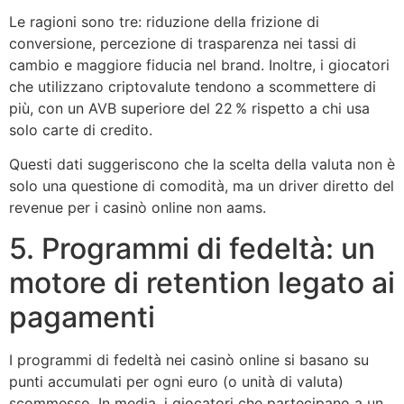
Le ragioni sono tre: riduzione della frizione di
conversione, percezione di trasparenza nei tassi di
cambio e maggiore fiducia nel brand. Inoltre, i giocatori
che utilizzano criptovalute tendono a scommettere di
più, con un AVB superiore del 22 % rispetto a chi usa
solo carte di credito.
Questi dati suggeriscono che la scelta della valuta non è
solo una questione di comodità, ma un driver diretto del
revenue per i casinò online non aams.
5. Programmi di fedeltà: un
motore di retention legato ai
pagamenti
I programmi di fedeltà nei casinò online si basano su
punti accumulati per ogni euro (o unità di valuta)
scommesso. In media, i giocatori che partecipano a un