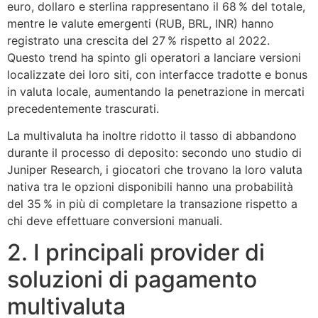
euro, dollaro e sterlina rappresentano il 68 % del totale,
mentre le valute emergenti (RUB, BRL, INR) hanno
registrato una crescita del 27 % rispetto al 2022.
Questo trend ha spinto gli operatori a lanciare versioni
localizzate dei loro siti, con interfacce tradotte e bonus
in valuta locale, aumentando la penetrazione in mercati
precedentemente trascurati.
La multivaluta ha inoltre ridotto il tasso di abbandono
durante il processo di deposito: secondo uno studio di
Juniper Research, i giocatori che trovano la loro valuta
nativa tra le opzioni disponibili hanno una probabilità
del 35 % in più di completare la transazione rispetto a
chi deve effettuare conversioni manuali.
2. I principali provider di
soluzioni di pagamento
multivaluta