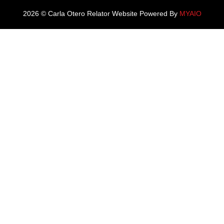
2026 © Carla Otero Relator Website Powered By
MYAIO