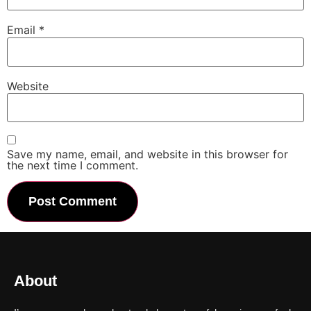
Email
*
Website
Save my name, email, and website in this browser for
the next time I comment.
About