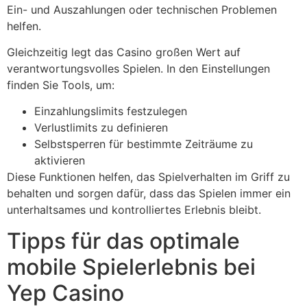
Ein- und Auszahlungen oder technischen Problemen
helfen.
Gleichzeitig legt das Casino großen Wert auf
verantwortungsvolles Spielen. In den Einstellungen
finden Sie Tools, um:
Einzahlungslimits festzulegen
Verlustlimits zu definieren
Selbstsperren für bestimmte Zeiträume zu
aktivieren
Diese Funktionen helfen, das Spielverhalten im Griff zu
behalten und sorgen dafür, dass das Spielen immer ein
unterhaltsames und kontrolliertes Erlebnis bleibt.
Tipps für das optimale
mobile Spielerlebnis bei
Yep Casino