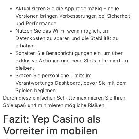
Aktualisieren Sie die App regelmäßig – neue
Versionen bringen Verbesserungen bei Sicherheit
und Performance.
Nutzen Sie das Wi‑Fi, wenn möglich, um
Datenkosten zu sparen und die Stabilität zu
erhöhen.
Schalten Sie Benachrichtigungen ein, um über
exklusive Aktionen und neue Slots informiert zu
bleiben.
Setzen Sie persönliche Limits im
Verantwortungs‑Dashboard, bevor Sie mit dem
Spielen beginnen.
Durch diese einfachen Schritte maximieren Sie Ihren
Spielspaß und minimieren mögliche Risiken.
Fazit: Yep Casino als
Vorreiter im mobilen