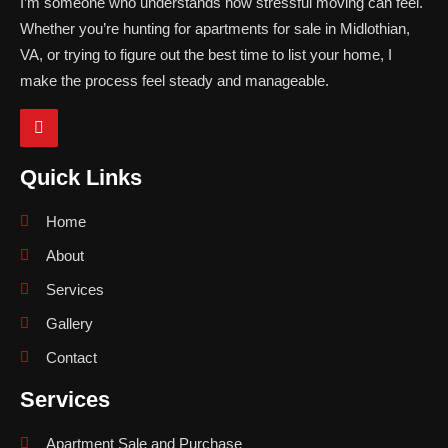
I’m someone who understands how stressful moving can feel.
Whether you’re hunting for apartments for sale in Midlothian,
VA, or trying to figure out the best time to list your home, I
make the process feel steady and manageable.
Quick Links
Home
About
Services
Gallery
Contact
Services
Apartment Sale and Purchase