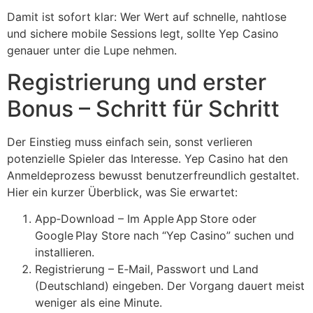
Damit ist sofort klar: Wer Wert auf schnelle, nahtlose
und sichere mobile Sessions legt, sollte Yep Casino
genauer unter die Lupe nehmen.
Registrierung und erster
Bonus – Schritt für Schritt
Der Einstieg muss einfach sein, sonst verlieren
potenzielle Spieler das Interesse. Yep Casino hat den
Anmeldeprozess bewusst benutzerfreundlich gestaltet.
Hier ein kurzer Überblick, was Sie erwartet:
App‑Download – Im Apple App Store oder
Google Play Store nach “Yep Casino” suchen und
installieren.
Registrierung – E‑Mail, Passwort und Land
(Deutschland) eingeben. Der Vorgang dauert meist
weniger als eine Minute.