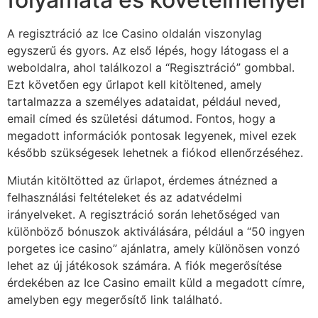
A regisztráció az Ice Casino oldalán viszonylag
egyszerű és gyors. Az első lépés, hogy látogass el a
weboldalra, ahol találkozol a “Regisztráció” gombbal.
Ezt követően egy űrlapot kell kitöltened, amely
tartalmazza a személyes adataidat, például neved,
email címed és születési dátumod. Fontos, hogy a
megadott információk pontosak legyenek, mivel ezek
később szükségesek lehetnek a fiókod ellenőrzéséhez.
Miután kitöltötted az űrlapot, érdemes átnézned a
felhasználási feltételeket és az adatvédelmi
irányelveket. A regisztráció során lehetőséged van
különböző bónuszok aktiválására, például a “50 ingyen
porgetes ice casino” ajánlatra, amely különösen vonzó
lehet az új játékosok számára. A fiók megerősítése
érdekében az Ice Casino emailt küld a megadott címre,
amelyben egy megerősítő link található.