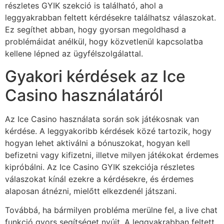
részletes GYIK szekció is található, ahol a
leggyakrabban feltett kérdésekre találhatsz válaszokat.
Ez segíthet abban, hogy gyorsan megoldhasd a
problémáidat anélkül, hogy közvetlenül kapcsolatba
kellene lépned az ügyfélszolgálattal.
Gyakori kérdések az Ice
Casino használatáról
Az Ice Casino használata során sok játékosnak van
kérdése. A leggyakoribb kérdések közé tartozik, hogy
hogyan lehet aktiválni a bónuszokat, hogyan kell
befizetni vagy kifizetni, illetve milyen játékokat érdemes
kipróbálni. Az Ice Casino GYIK szekciója részletes
válaszokat kínál ezekre a kérdésekre, és érdemes
alaposan átnézni, mielőtt elkezdenél játszani.
Továbbá, ha bármilyen probléma merülne fel, a live chat
funkció gyors segítséget nyújt. A leggyakrabban feltett