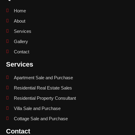
Home
About
Services
Gallery
Contact
Services
Apartment Sale and Purchase
Residential Real Estate Sales
Residential Property Consultant
Villa Sale and Purchase
Cottage Sale and Purchase
Contact