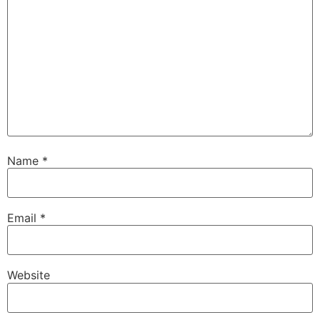
Name
*
Email
*
Website