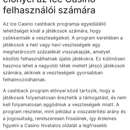
felhasználói számára
Az Ice Casino cashback programja egyedülálló
lehetőséget kínál a játékosok számára, hogy
csökkentsék a veszteségeiket. A program keretében a
játékosok a heti vagy havi veszteségeik egy
meghatározott százalékát visszakapják, amelyet
később felhasználhatnak újabb játékokra. Ez különösen
hasznos lehet a nagyobb tétek mellett játszó játékosok
számára, akiknek a veszteségeik gyorsabban
felhalmozódhatnak.
A cashback program előnyei közé tartozik, hogy a
játékosok folyamatosan érezhetik a támogatást, és nem
kell folyamatosan aggódniuk a veszteségeik miatt. A
program részletei, mint például a visszatérítési arány és
a jogosultság, rendszeresen frissülnek, így érdemes
figyelni a Casino hivatalos oldalát a legfrissebb