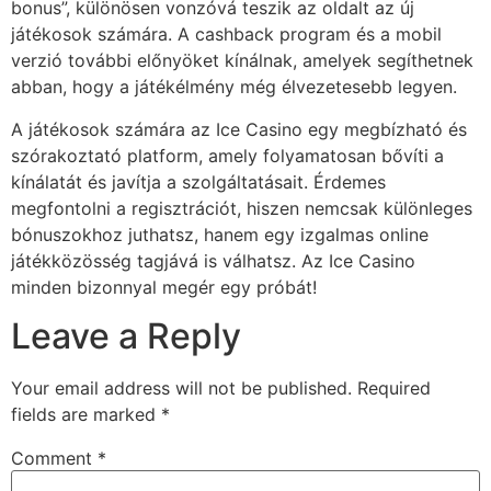
bonus”, különösen vonzóvá teszik az oldalt az új
játékosok számára. A cashback program és a mobil
verzió további előnyöket kínálnak, amelyek segíthetnek
abban, hogy a játékélmény még élvezetesebb legyen.
A játékosok számára az Ice Casino egy megbízható és
szórakoztató platform, amely folyamatosan bővíti a
kínálatát és javítja a szolgáltatásait. Érdemes
megfontolni a regisztrációt, hiszen nemcsak különleges
bónuszokhoz juthatsz, hanem egy izgalmas online
játékközösség tagjává is válhatsz. Az Ice Casino
minden bizonnyal megér egy próbát!
Leave a Reply
Your email address will not be published.
Required
fields are marked
*
Comment
*