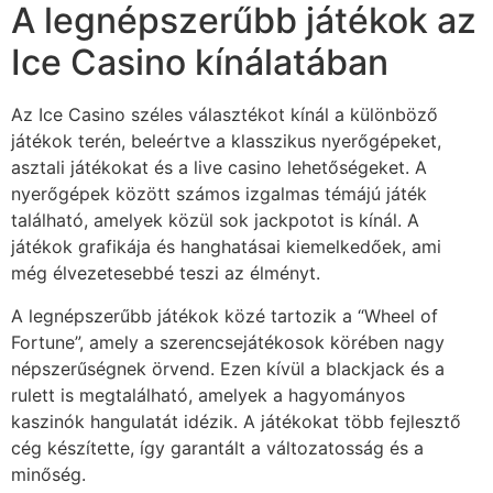
A legnépszerűbb játékok az
Ice Casino kínálatában
Az Ice Casino széles választékot kínál a különböző
játékok terén, beleértve a klasszikus nyerőgépeket,
asztali játékokat és a live casino lehetőségeket. A
nyerőgépek között számos izgalmas témájú játék
található, amelyek közül sok jackpotot is kínál. A
játékok grafikája és hanghatásai kiemelkedőek, ami
még élvezetesebbé teszi az élményt.
A legnépszerűbb játékok közé tartozik a “Wheel of
Fortune”, amely a szerencsejátékosok körében nagy
népszerűségnek örvend. Ezen kívül a blackjack és a
rulett is megtalálható, amelyek a hagyományos
kaszinók hangulatát idézik. A játékokat több fejlesztő
cég készítette, így garantált a változatosság és a
minőség.