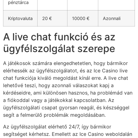
pénztárca
Kriptovaluta
20 €
10000 €
Azonnali
A live chat funkció és az
ügyfélszolgálat szerepe
A játékosok számára elengedhetetlen, hogy bármikor
elérhessék az ügyfélszolgálatot, és az Ice Casino live
chat funkciója kiváló megoldást kínál erre. A live chat
lehetővé teszi, hogy azonnali válaszokat kapj a
kérdéseidre, ami különösen hasznos, ha problémád van
a fiókoddal vagy a játékokkal kapcsolatban. Az
ügyfélszolgálati csapat gyorsan reagál, és készséggel
segít a felmerülő problémák megoldásában.
Az ügyfélszolgálat elérhető 24/7, így bármikor
segítséget kérhetsz. Emellett az Ice Casino weboldalán