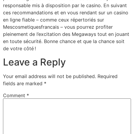
responsable mis à disposition par le casino. En suivant
ces recommandations et en vous rendant sur un casino
en ligne fiable – comme ceux répertoriés sur
Mescosmetiquesfrancais – vous pourrez profiter
pleinement de l’excitation des Megaways tout en jouant
en toute sécurité. Bonne chance et que la chance soit
de votre côté !
Leave a Reply
Your email address will not be published.
Required
fields are marked
*
Comment
*