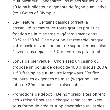
multiplicateur. Concentrez vos mises sur les jeux
où le multiplicateur augmente de façon cumulative
(ex. : Gates of Olympus).
Buy Feature – Certains casinos offrent la
possibilité d’acheter les tours gratuits pour une
fraction de la mise totale (généralement entre
80 % et 120 %). Cette option est rentable lorsque
votre bankroll vous permet de supporter une mise
élevée sans dépasser 5 % de votre capital total.
Bonus de bienvenue – Choisissez un casino qui
propose un bonus de dépôt de 100 % jusqu’à 200 €
+ 50 free spins sur un titre Megaways. Vérifiez
toujours les exigences de mise (wagering) : un
ratio de 30x le bonus est raisonnable.
Promotions de dépôt – De nombreux sites offrent
des « reload bonuses » chaque semaine, souvent
sous forme de crédits supplémentaires utilisables