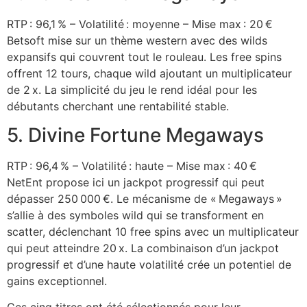
RTP : 96,1 % – Volatilité : moyenne – Mise max : 20 €
Betsoft mise sur un thème western avec des wilds
expansifs qui couvrent tout le rouleau. Les free spins
offrent 12 tours, chaque wild ajoutant un multiplicateur
de 2 x. La simplicité du jeu le rend idéal pour les
débutants cherchant une rentabilité stable.
5. Divine Fortune Megaways
RTP : 96,4 % – Volatilité : haute – Mise max : 40 €
NetEnt propose ici un jackpot progressif qui peut
dépasser 250 000 €. Le mécanisme de « Megaways »
s’allie à des symboles wild qui se transforment en
scatter, déclenchant 10 free spins avec un multiplicateur
qui peut atteindre 20 x. La combinaison d’un jackpot
progressif et d’une haute volatilité crée un potentiel de
gains exceptionnel.