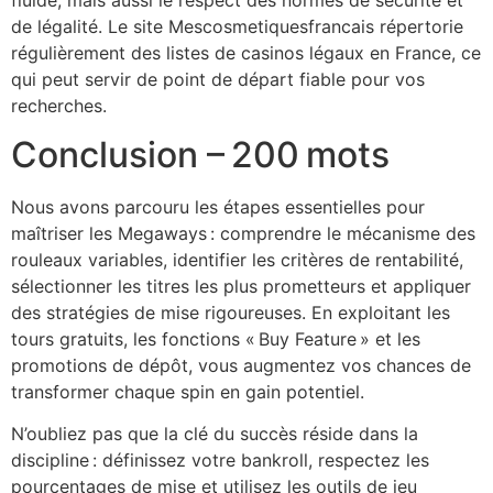
de légalité. Le site Mescosmetiquesfrancais répertorie
régulièrement des listes de casinos légaux en France, ce
qui peut servir de point de départ fiable pour vos
recherches.
Conclusion – 200 mots
Nous avons parcouru les étapes essentielles pour
maîtriser les Megaways : comprendre le mécanisme des
rouleaux variables, identifier les critères de rentabilité,
sélectionner les titres les plus prometteurs et appliquer
des stratégies de mise rigoureuses. En exploitant les
tours gratuits, les fonctions « Buy Feature » et les
promotions de dépôt, vous augmentez vos chances de
transformer chaque spin en gain potentiel.
N’oubliez pas que la clé du succès réside dans la
discipline : définissez votre bankroll, respectez les
pourcentages de mise et utilisez les outils de jeu