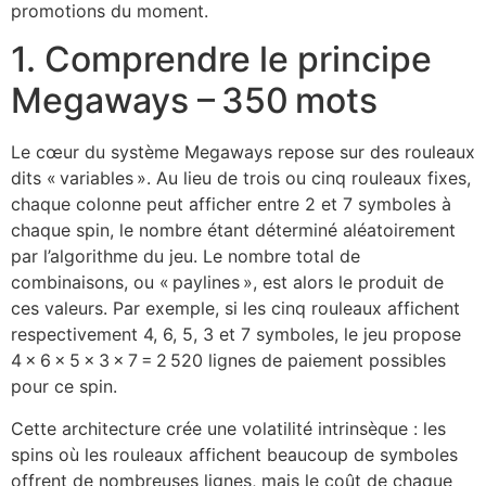
promotions du moment.
1. Comprendre le principe
Megaways – 350 mots
Le cœur du système Megaways repose sur des rouleaux
dits « variables ». Au lieu de trois ou cinq rouleaux fixes,
chaque colonne peut afficher entre 2 et 7 symboles à
chaque spin, le nombre étant déterminé aléatoirement
par l’algorithme du jeu. Le nombre total de
combinaisons, ou « paylines », est alors le produit de
ces valeurs. Par exemple, si les cinq rouleaux affichent
respectivement 4, 6, 5, 3 et 7 symboles, le jeu propose
4 × 6 × 5 × 3 × 7 = 2 520 lignes de paiement possibles
pour ce spin.
Cette architecture crée une volatilité intrinsèque : les
spins où les rouleaux affichent beaucoup de symboles
offrent de nombreuses lignes, mais le coût de chaque