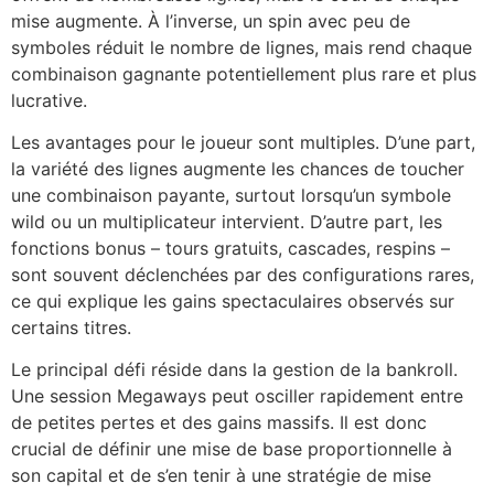
mise augmente. À l’inverse, un spin avec peu de
symboles réduit le nombre de lignes, mais rend chaque
combinaison gagnante potentiellement plus rare et plus
lucrative.
Les avantages pour le joueur sont multiples. D’une part,
la variété des lignes augmente les chances de toucher
une combinaison payante, surtout lorsqu’un symbole
wild ou un multiplicateur intervient. D’autre part, les
fonctions bonus – tours gratuits, cascades, respins –
sont souvent déclenchées par des configurations rares,
ce qui explique les gains spectaculaires observés sur
certains titres.
Le principal défi réside dans la gestion de la bankroll.
Une session Megaways peut osciller rapidement entre
de petites pertes et des gains massifs. Il est donc
crucial de définir une mise de base proportionnelle à
son capital et de s’en tenir à une stratégie de mise