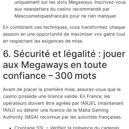
uniquement sur les slots Megaways. Inscrivez‑vous
aux newsletters du casino recommandé par
Mescosmetiquesfrancais pour ne rien manquer.
En combinant ces techniques, vous transformez chaque
session en une opportunité de maximiser vos gains tout
en respectant les exigences de mise.
6. Sécurité et légalité : jouer
aux Megaways en toute
confiance – 300 mots
Avant de placer la première mise, assurez‑vous que le
casino possède une licence valide. En France, les
opérateurs doivent être agréés par l’ARJEL (maintenant
l’ANJ) ou détenir une licence de la Malta Gaming
Authority (MGA) reconnue par les autorités françaises.
Cryptage SSL – Vérifiez la présence du cadenas