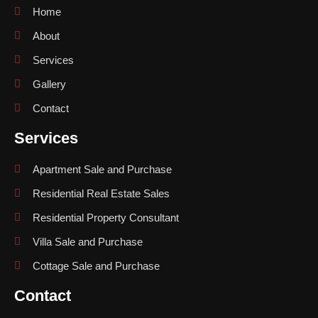
Home
About
Services
Gallery
Contact
Services
Apartment Sale and Purchase
Residential Real Estate Sales
Residential Property Consultant
Villa Sale and Purchase
Cottage Sale and Purchase
Contact