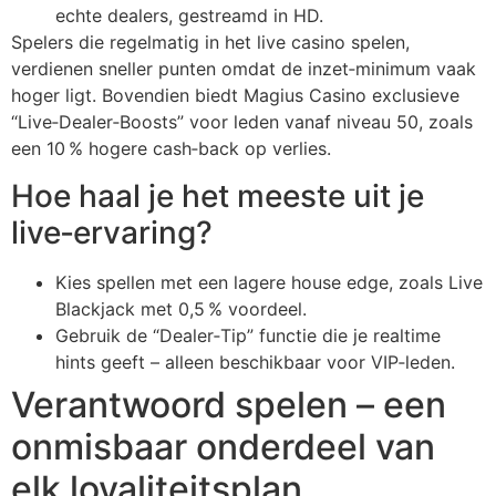
echte dealers, gestreamd in HD.
Spelers die regelmatig in het live casino spelen,
verdienen sneller punten omdat de inzet‑minimum vaak
hoger ligt. Bovendien biedt Magius Casino exclusieve
“Live‑Dealer‑Boosts” voor leden vanaf niveau 50, zoals
een 10 % hogere cash‑back op verlies.
Hoe haal je het meeste uit je
live‑ervaring?
Kies spellen met een lagere house edge, zoals Live
Blackjack met 0,5 % voordeel.
Gebruik de “Dealer‑Tip” functie die je realtime
hints geeft – alleen beschikbaar voor VIP‑leden.
Verantwoord spelen – een
onmisbaar onderdeel van
elk loyaliteitsplan