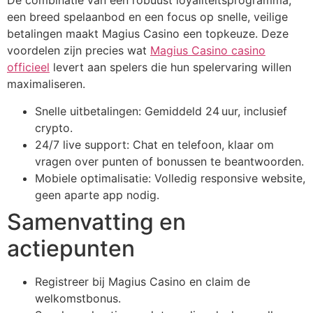
De combinatie van een robuust loyaliteitsprogramma,
een breed spelaanbod en een focus op snelle, veilige
betalingen maakt Magius Casino een topkeuze. Deze
voordelen zijn precies wat
Magius Casino casino
officieel
levert aan spelers die hun spelervaring willen
maximaliseren.
Snelle uitbetalingen: Gemiddeld 24 uur, inclusief
crypto.
24/7 live support: Chat en telefoon, klaar om
vragen over punten of bonussen te beantwoorden.
Mobiele optimalisatie: Volledig responsive website,
geen aparte app nodig.
Samenvatting en
actiepunten
Registreer bij Magius Casino en claim de
welkomstbonus.