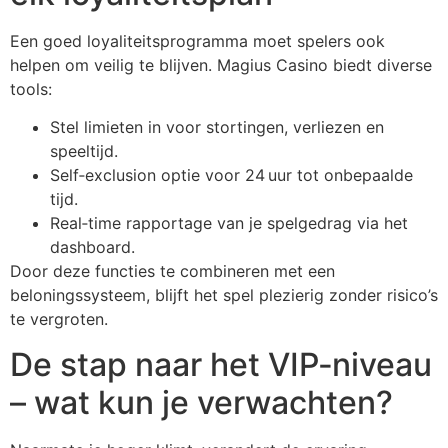
Een goed loyaliteitsprogramma moet spelers ook
helpen om veilig te blijven. Magius Casino biedt diverse
tools:
Stel limieten in voor stortingen, verliezen en
speeltijd.
Self‑exclusion optie voor 24 uur tot onbepaalde
tijd.
Real‑time rapportage van je spelgedrag via het
dashboard.
Door deze functies te combineren met een
beloningssysteem, blijft het spel plezierig zonder risico’s
te vergroten.
De stap naar het VIP‑niveau
– wat kun je verwachten?