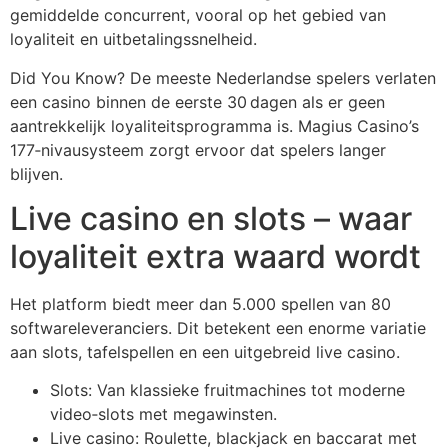
gemiddelde concurrent, vooral op het gebied van
loyaliteit en uitbetalingssnelheid.
Did You Know? De meeste Nederlandse spelers verlaten
een casino binnen de eerste 30 dagen als er geen
aantrekkelijk loyaliteitsprogramma is. Magius Casino’s
177‑nivausysteem zorgt ervoor dat spelers langer
blijven.
Live casino en slots – waar
loyaliteit extra waard wordt
Het platform biedt meer dan 5.000 spellen van 80
softwareleveranciers. Dit betekent een enorme variatie
aan slots, tafelspellen en een uitgebreid live casino.
Slots: Van klassieke fruitmachines tot moderne
video‑slots met megawinsten.
Live casino: Roulette, blackjack en baccarat met