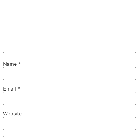
Name
*
Email
*
Website