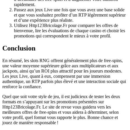
rapidement.
Passez aux jeux Live une fois que vous avez une base solide
et que vous souhaitez profiter d’un RTP légèrement supérieur
et d’une expérience plus réaliste.
Utilisez Http123Bricolage.Fr pour comparer les offres de
bienvenue, lire les évaluations de chaque casino et choisir les
promotions qui correspondent le mieux à votre profil.
Conclusion
En résumé, les slots RNG offrent généralement plus de free‑spins,
une valeur moyenne supérieure grâce aux multiplicateurs et aux
jackpots, ainsi qu’un ROI plus attractif pour les joueurs modestes.
Les jeux Live, quant à eux, compensent par une immersion
authentique, un RTP parfois plus élevé et une interaction sociale qui
renforce la confiance.
Quel que soit votre style de jeu, il est judicieux de tester les deux
formats en s’appuyant sur les promotions présentées sur
Http123Bricolage.Fr. Le site de revue vous guidera vers les
meilleures offres de free‑spins et vous aidera à déterminer, selon
votre profil, quel format vous rapporte le plus. Bonne chance et
jouez de manière responsable !