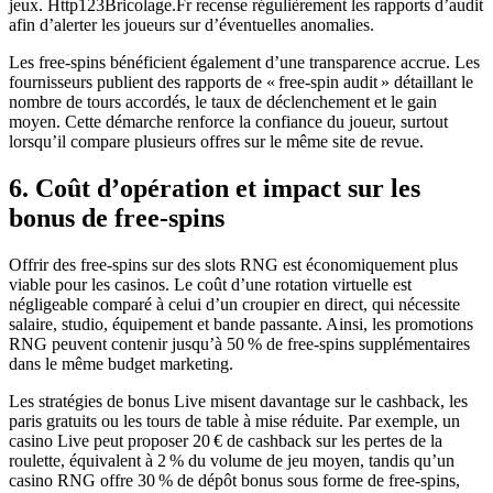
jeux. Http123Bricolage.Fr recense régulièrement les rapports d’audit
afin d’alerter les joueurs sur d’éventuelles anomalies.
Les free‑spins bénéficient également d’une transparence accrue. Les
fournisseurs publient des rapports de « free‑spin audit » détaillant le
nombre de tours accordés, le taux de déclenchement et le gain
moyen. Cette démarche renforce la confiance du joueur, surtout
lorsqu’il compare plusieurs offres sur le même site de revue.
6. Coût d’opération et impact sur les
bonus de free‑spins
Offrir des free‑spins sur des slots RNG est économiquement plus
viable pour les casinos. Le coût d’une rotation virtuelle est
négligeable comparé à celui d’un croupier en direct, qui nécessite
salaire, studio, équipement et bande passante. Ainsi, les promotions
RNG peuvent contenir jusqu’à 50 % de free‑spins supplémentaires
dans le même budget marketing.
Les stratégies de bonus Live misent davantage sur le cashback, les
paris gratuits ou les tours de table à mise réduite. Par exemple, un
casino Live peut proposer 20 € de cashback sur les pertes de la
roulette, équivalent à 2 % du volume de jeu moyen, tandis qu’un
casino RNG offre 30 % de dépôt bonus sous forme de free‑spins,