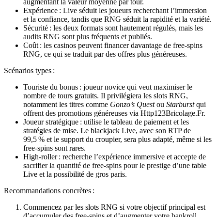
augmentant la valeur moyenne par tour.
Expérience : Live séduit les joueurs recherchant l’immersion
et la confiance, tandis que RNG séduit la rapidité et la variété.
Sécurité : les deux formats sont hautement régulés, mais les
audits RNG sont plus fréquents et publiés.
Coût : les casinos peuvent financer davantage de free‑spins
RNG, ce qui se traduit par des offres plus généreuses.
Scénarios types :
Touriste du bonus : joueur novice qui veut maximiser le
nombre de tours gratuits. Il privilégiera les slots RNG,
notamment les titres comme
Gonzo’s Quest
ou
Starburst
qui
offrent des promotions généreuses via Http123Bricolage.Fr.
Joueur stratégique : utilise le tableau de paiement et les
stratégies de mise. Le blackjack Live, avec son RTP de
99,5 % et le support du croupier, sera plus adapté, même si les
free‑spins sont rares.
High‑roller : recherche l’expérience immersive et accepte de
sacrifier la quantité de free‑spins pour le prestige d’une table
Live et la possibilité de gros paris.
Recommandations concrètes :
Commencez par les slots RNG si votre objectif principal est
d’accumuler des free‑spins et d’augmenter votre bankroll