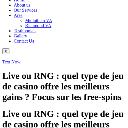
About us
Our Services
Area
Midlothian VA
Richmond VA
Testimonials
Gallery
Contact Us
X
Text Now
Live ou RNG : quel type de jeu
de casino offre les meilleurs
gains ? Focus sur les free‑spins
Live ou RNG : quel type de jeu
de casino offre les meilleurs