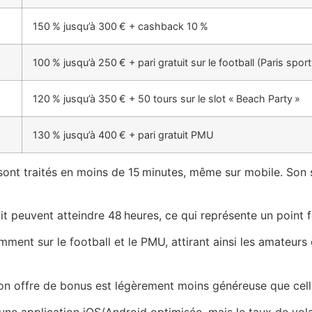
150 % jusqu’à 300 € + cashback 10 %
100 % jusqu’à 250 € + pari gratuit sur le football (Paris sport
120 % jusqu’à 350 € + 50 tours sur le slot « Beach Party »
130 % jusqu’à 400 € + pari gratuit PMU
s sont traités en moins de 15 minutes, même sur mobile. Son
it peuvent atteindre 48 heures, ce qui représente un point f
ent sur le football et le PMU, attirant ainsi les amateurs d
 son offre de bonus est légèrement moins généreuse que cell