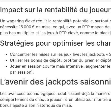
Impact sur la rentabilité du joueur
Un wagering élevé réduit la rentabilité potentielle, surtou
nécessite 15 000 € de mise, ce qui, avec un RTP moyen de 9
plus bas multiplier et les jeux à RTP élevé, comme le blackj
Stratégies pour optimiser les cha
Concentrer les mises sur les jeux live : les jackpots 
Utiliser les bonus de dépôt : profiter du premier dépô
Jouer en session courte mais intensive : augmenter le 
par session).
L’avenir des jackpots saisonn
Les avancées technologiques redéfinissent déjà la manière d
comportement de chaque joueur : si un utilisateur montre u
bonus ajusté à son historique de mise.