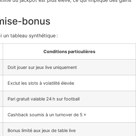
lité du jackpot est plus élevé, ce qui implique des gains
 mise‑bonus
i un tableau synthétique :
Conditions particulières
Doit jouer sur jeux live uniquement
Exclut les slots à volatilité élevée
Pari gratuit valable 24 h sur football
Cashback soumis à un turnover de 5 ×
Bonus limité aux jeux de table live