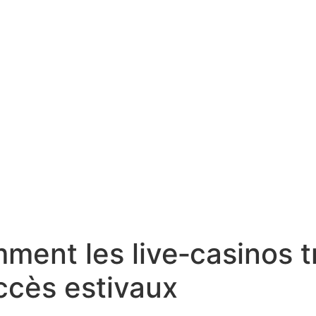
mment les live‑casinos 
ccès estivaux