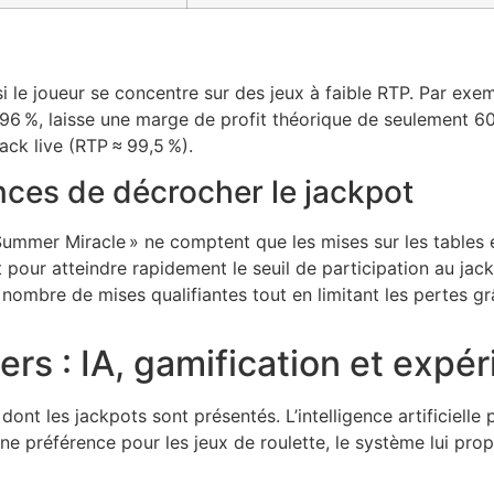
t si le joueur se concentre sur des jeux à faible RTP. Par 
6 %, laisse une marge de profit théorique de seulement 600 
ack live (RTP ≈ 99,5 %).
nces de décrocher le jackpot
« Summer Miracle » ne comptent que les mises sur les tables 
t pour atteindre rapidement le seuil de participation au jac
nombre de mises qualifiantes tout en limitant les pertes grâ
iers : IA, gamification et exp
ont les jackpots sont présentés. L’intelligence artificielle
ne préférence pour les jeux de roulette, le système lui pro