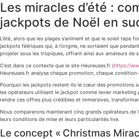
Les miracles d’été : co
jackpots de Noël en su
L’été, alors que les plages s’animent et que le soleil tape
jackpots féériques qui, à l’origine, ne sortaient que pendant
projeter sous les tropiques, offrant ainsi aux amateurs de
C’est dans ce contexte que le site Heureuses.fr (
https://ww
Heureuses.fr analyse chaque promotion, chaque condition de 
Pourquoi les jackpots restent-ils le cœur des promotions sai
les opérateurs utilisent le jackpot comme levier marketing 
rendre ces offres plus crédibles et immersives, transforma
Nous comparerons maintenant cinq grands opérateurs de live‑
leurs conditions de mise et leurs particularités live.
Le concept « Christmas Miracle