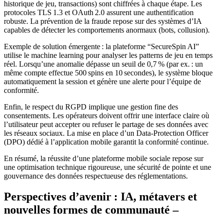
historique de jeu, transactions) sont chiffrées à chaque étape. Les
protocoles TLS 1.3 et OAuth 2.0 assurent une authentification
robuste. La prévention de la fraude repose sur des systèmes d’IA
capables de détecter les comportements anormaux (bots, collusion).
Exemple de solution émergente : la plateforme “SecureSpin AI”
utilise le machine learning pour analyser les patterns de jeu en temps
réel. Lorsqu’une anomalie dépasse un seuil de 0,7 % (par ex. : un
même compte effectue 500 spins en 10 secondes), le système bloque
automatiquement la session et génère une alerte pour l’équipe de
conformité.
Enfin, le respect du RGPD implique une gestion fine des
consentements. Les opérateurs doivent offrir une interface claire où
l’utilisateur peut accepter ou refuser le partage de ses données avec
les réseaux sociaux. La mise en place d’un Data‑Protection Officer
(DPO) dédié à l’application mobile garantit la conformité continue.
En résumé, la réussite d’une plateforme mobile sociale repose sur
une optimisation technique rigoureuse, une sécurité de pointe et une
gouvernance des données respectueuse des réglementations.
Perspectives d’avenir : IA, métavers et
nouvelles formes de communauté –