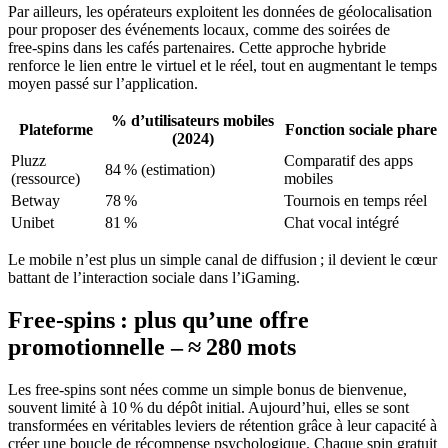
Par ailleurs, les opérateurs exploitent les données de géolocalisation
pour proposer des événements locaux, comme des soirées de
free‑spins dans les cafés partenaires. Cette approche hybride
renforce le lien entre le virtuel et le réel, tout en augmentant le temps
moyen passé sur l’application.
% d’utilisateurs mobiles
Plateforme
Fonction sociale phare
(2024)
Pluzz
Comparatif des apps
84 % (estimation)
(ressource)
mobiles
Betway
78 %
Tournois en temps réel
Unibet
81 %
Chat vocal intégré
Le mobile n’est plus un simple canal de diffusion ; il devient le cœur
battant de l’interaction sociale dans l’iGaming.
Free‑spins : plus qu’une offre
promotionnelle – ≈ 280 mots
Les free‑spins sont nées comme un simple bonus de bienvenue,
souvent limité à 10 % du dépôt initial. Aujourd’hui, elles se sont
transformées en véritables leviers de rétention grâce à leur capacité à
créer une boucle de récompense psychologique. Chaque spin gratuit