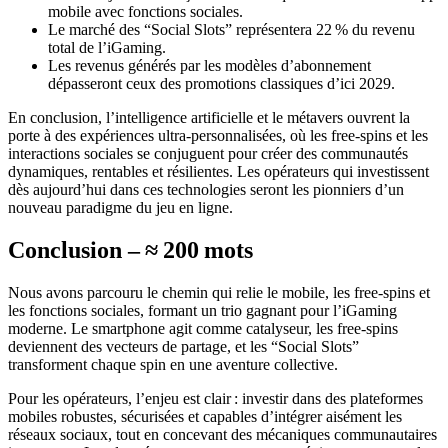
mobile avec fonctions sociales.
Le marché des “Social Slots” représentera 22 % du revenu
total de l’iGaming.
Les revenus générés par les modèles d’abonnement
dépasseront ceux des promotions classiques d’ici 2029.
En conclusion, l’intelligence artificielle et le métavers ouvrent la
porte à des expériences ultra‑personnalisées, où les free‑spins et les
interactions sociales se conjuguent pour créer des communautés
dynamiques, rentables et résilientes. Les opérateurs qui investissent
dès aujourd’hui dans ces technologies seront les pionniers d’un
nouveau paradigme du jeu en ligne.
Conclusion – ≈ 200 mots
Nous avons parcouru le chemin qui relie le mobile, les free‑spins et
les fonctions sociales, formant un trio gagnant pour l’iGaming
moderne. Le smartphone agit comme catalyseur, les free‑spins
deviennent des vecteurs de partage, et les “Social Slots”
transforment chaque spin en une aventure collective.
Pour les opérateurs, l’enjeu est clair : investir dans des plateformes
mobiles robustes, sécurisées et capables d’intégrer aisément les
réseaux sociaux, tout en concevant des mécaniques communautaires