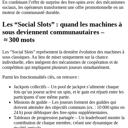
En combinant l’effet de surprise des free‑spins avec des mécanismes
sociaux, les opérateurs transforment une offre promotionnelle en un
moteur de communauté durable.
Les “Social Slots” : quand les machines à
sous deviennent communautaires –
≈ 300 mots
Les “Social Slots” représentent la dernière évolution des machines à
sous classiques. Au lieu de miser uniquement sur la chance
individuelle, elles intègrent des mécanismes de coopération et de
compétition qui impliquent plusieurs joueurs simultanément.
Parmi les fonctionnalités clés, on retrouve :
Jackpots collectifs – Un pool de jackpot s’alimente chaque
fois qu’un joueur active un spin, et le gain est réparti entre les
participants d’une même partie.
Missions de guilde – Les joueurs forment des guildes qui
doivent atteindre des objectifs communs (ex. : 10 000 spins en
24 h) pour débloquer des free‑spins supplémentaires.
Tableaux de progression partagée – Un leaderboard montre la
contribution de chaque membre, créant une dynamique de
rivalité amicale.