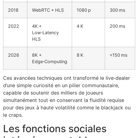
2018
WebRTC + HLS
1080 p
300 ms
2022
4K +
4 K
200 ms
Low‑Latency
HLS
2026
8K +
8 K
<150 ms
Edge‑Computing
Ces avancées techniques ont transformé le live‑dealer
d’une simple curiosité en un pilier communautaire,
capable de soutenir des milliers de joueurs
simultanément tout en conservant la fluidité requise
pour des jeux à haute volatilité comme le blackjack ou
le craps.
Les fonctions sociales