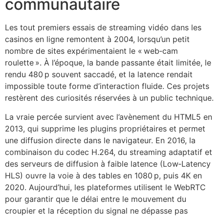
communautaire
Les tout premiers essais de streaming vidéo dans les
casinos en ligne remontent à 2004, lorsqu’un petit
nombre de sites expérimentaient le « web‑cam
roulette ». À l’époque, la bande passante était limitée, le
rendu 480 p souvent saccadé, et la latence rendait
impossible toute forme d’interaction fluide. Ces projets
restèrent des curiosités réservées à un public technique.
La vraie percée survient avec l’avènement du HTML5 en
2013, qui supprime les plugins propriétaires et permet
une diffusion directe dans le navigateur. En 2016, la
combinaison du codec H.264, du streaming adaptatif et
des serveurs de diffusion à faible latence (Low‑Latency
HLS) ouvre la voie à des tables en 1080 p, puis 4K en
2020. Aujourd’hui, les plateformes utilisent le WebRTC
pour garantir que le délai entre le mouvement du
croupier et la réception du signal ne dépasse pas