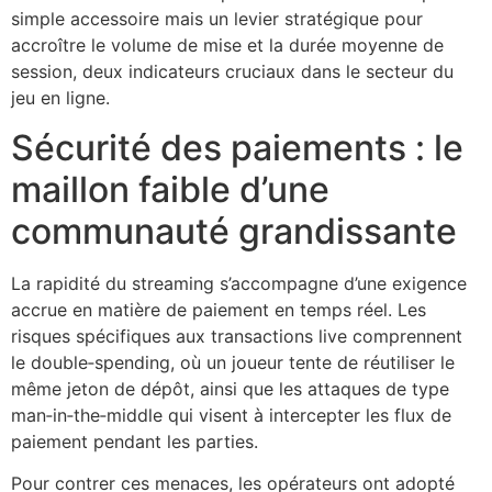
simple accessoire mais un levier stratégique pour
accroître le volume de mise et la durée moyenne de
session, deux indicateurs cruciaux dans le secteur du
jeu en ligne.
Sécurité des paiements : le
maillon faible d’une
communauté grandissante
La rapidité du streaming s’accompagne d’une exigence
accrue en matière de paiement en temps réel. Les
risques spécifiques aux transactions live comprennent
le double‑spending, où un joueur tente de réutiliser le
même jeton de dépôt, ainsi que les attaques de type
man‑in‑the‑middle qui visent à intercepter les flux de
paiement pendant les parties.
Pour contrer ces menaces, les opérateurs ont adopté