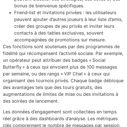
bonus de bienvenue spécifiques.
Friend‑list et invitations privées : les utilisateurs
peuvent ajouter d’autres joueurs à leur liste d’amis,
créer des groupes de jeu privés et inviter leurs
contacts à des tables exclusives, souvent
accompagnées de promotions sur mesure.
Ces fonctions sont soutenues par des programmes de
fidélité qui récompensent l’activité sociale. Par exemple,
un opérateur peut attribuer des badges « Social
Butterfly » à ceux qui envoient plus de 100 messages
par semaine, ou des rangs « VIP Chat » à ceux qui
organisent des tournois privés. Chaque badge débloque
des avantages tels que des tours gratuits, des
augmentations de limites de mise ou des invitations à
des soirées de lancement.
Les données d’engagement sont collectées en temps
réel grâce à des dashboards d’analyse. Les métriques
clés comprennent le nombre de messages par session,