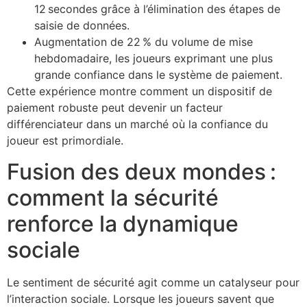
12 secondes grâce à l’élimination des étapes de
saisie de données.
Augmentation de 22 % du volume de mise
hebdomadaire, les joueurs exprimant une plus
grande confiance dans le système de paiement.
Cette expérience montre comment un dispositif de
paiement robuste peut devenir un facteur
différenciateur dans un marché où la confiance du
joueur est primordiale.
Fusion des deux mondes :
comment la sécurité
renforce la dynamique
sociale
Le sentiment de sécurité agit comme un catalyseur pour
l’interaction sociale. Lorsque les joueurs savent que