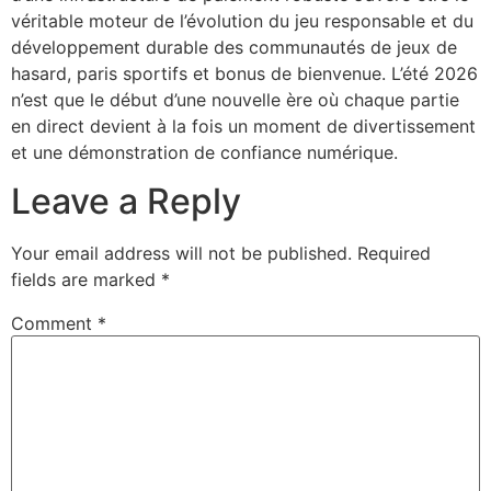
véritable moteur de l’évolution du jeu responsable et du
développement durable des communautés de jeux de
hasard, paris sportifs et bonus de bienvenue. L’été 2026
n’est que le début d’une nouvelle ère où chaque partie
en direct devient à la fois un moment de divertissement
et une démonstration de confiance numérique.
Leave a Reply
Your email address will not be published.
Required
fields are marked
*
Comment
*