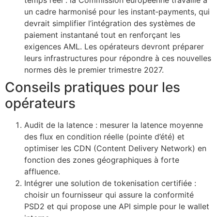
un cadre harmonisé pour les instant‑payments, qui
devrait simplifier l’intégration des systèmes de
paiement instantané tout en renforçant les
exigences AML. Les opérateurs devront préparer
leurs infrastructures pour répondre à ces nouvelles
normes dès le premier trimestre 2027.
Conseils pratiques pour les
opérateurs
Audit de la latence : mesurer la latence moyenne
des flux en condition réelle (pointe d’été) et
optimiser les CDN (Content Delivery Network) en
fonction des zones géographiques à forte
affluence.
Intégrer une solution de tokenisation certifiée :
choisir un fournisseur qui assure la conformité
PSD2 et qui propose une API simple pour le wallet