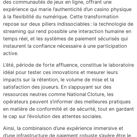
des communautés de jeux en ligne, offrant une
expérience qui marie l’authenticité d’un casino physique
à la flexibilité du numérique. Cette transformation
repose sur deux piliers indissociables : la technologie de
streaming qui rend possible une interaction humaine en
temps réel, et les systèmes de paiement sécurisés qui
instaurent la confiance nécessaire à une participation
active.
L’été, période de forte affluence, constitue le laboratoire
idéal pour tester ces innovations et mesurer leurs
impacts sur la rétention, le volume de mise et la
satisfaction des joueurs. En s’appuyant sur des
ressources neutres comme National Cloture, les
opérateurs peuvent s’informer des meilleures pratiques
en matière de conformité et de sécurité, tout en gardant
le cap sur l’évolution des attentes sociales.
Ainsi, la combinaison d’une expérience immersive et
d’une infrastructure de paiement robuste s’avère être le