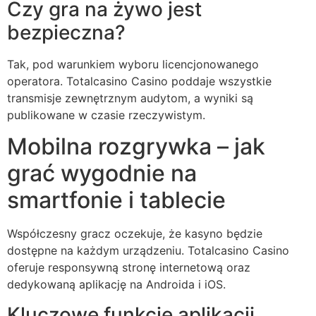
Czy gra na żywo jest
bezpieczna?
Tak, pod warunkiem wyboru licencjonowanego
operatora. Totalcasino Casino poddaje wszystkie
transmisje zewnętrznym audytom, a wyniki są
publikowane w czasie rzeczywistym.
Mobilna rozgrywka – jak
grać wygodnie na
smartfonie i tablecie
Współczesny gracz oczekuje, że kasyno będzie
dostępne na każdym urządzeniu. Totalcasino Casino
oferuje responsywną stronę internetową oraz
dedykowaną aplikację na Androida i iOS.
Kluczowe funkcje aplikacji