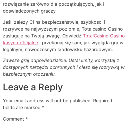
rozwiązanie zarówno dla początkujących, jak i
doświadczonych graczy.
Jeśli zależy Ci na bezpieczeństwie, szybkości i
rozrywce na najwyższym poziomie, Totalcasino Casino
zasługuje na Twoją uwagę. Odwiedź
TotalCasino Casino
kasyno oficjalne
i przekonaj się sam, jak wygląda gra w
legalnym, nowoczesnym środowisku hazardowym.
Zawsze graj odpowiedzialnie. Ustal limity, korzystaj z
dostępnych narzędzi ochronnych i ciesz się rozrywką w
bezpiecznym otoczeniu.
Leave a Reply
Your email address will not be published.
Required
fields are marked
*
Comment
*