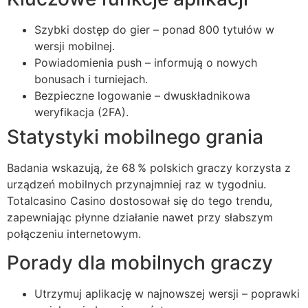
Szybki dostęp do gier – ponad 800 tytułów w
wersji mobilnej.
Powiadomienia push – informują o nowych
bonusach i turniejach.
Bezpieczne logowanie – dwuskładnikowa
weryfikacja (2FA).
Statystyki mobilnego grania
Badania wskazują, że 68 % polskich graczy korzysta z
urządzeń mobilnych przynajmniej raz w tygodniu.
Totalcasino Casino dostosował się do tego trendu,
zapewniając płynne działanie nawet przy słabszym
połączeniu internetowym.
Porady dla mobilnych graczy
Utrzymuj aplikację w najnowszej wersji – poprawki