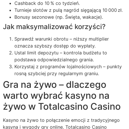
Cashback do 10 % co tydzień.
Turnieje slotów z pulą nagród sięgającą 10 000 zł.
Bonusy sezonowe (np. Święta, wakacje).
Jak maksymalizować korzyści?
Sprawdź warunki obrotu – niższy multiplier
oznacza szybszy dostęp do wypłaty.
Ustal limit depozytu – kontrola budżetu to
podstawa odpowiedzialnego grania.
Korzystaj z programów lojalnościowych – punkty
rosną szybciej przy regularnym graniu.
Gra na żywo – dlaczego
warto wybrać kasyno na
żywo w Totalcasino Casino
Kasyno na żywo to połączenie emocji z tradycyjnego
kasyna i wygody gry online. Totalcasino Casino