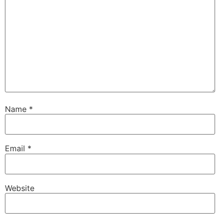
Name
*
Email
*
Website