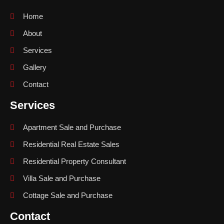
Home
About
Services
Gallery
Contact
Services
Apartment Sale and Purchase
Residential Real Estate Sales
Residential Property Consultant
Villa Sale and Purchase
Cottage Sale and Purchase
Contact