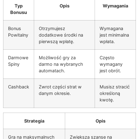
Typ
Opis
Wymagania
Bonusu
Bonus
Otrzymujesz
Wymagana
Powitalny
dodatkowe środki na
jest minimalna
pierwszą wpłatę.
wpłata.
Darmowe
Możliwość gry za
Często
Spiny
darmo na wybranych
wymagany
automatach.
jest obrót.
Cashback
Zwrot części strat w
Musisz stracić
danym okresie.
określoną
kwotę.
Strategia
Opis
Gra na maksymalnych
Zwiększa szanse na