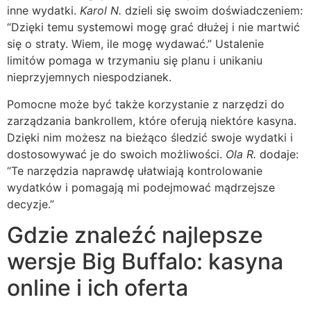
inne wydatki.
Karol N.
dzieli się swoim doświadczeniem:
“Dzięki temu systemowi mogę grać dłużej i nie martwić
się o straty. Wiem, ile mogę wydawać.” Ustalenie
limitów pomaga w trzymaniu się planu i unikaniu
nieprzyjemnych niespodzianek.
Pomocne może być także korzystanie z narzędzi do
zarządzania bankrollem, które oferują niektóre kasyna.
Dzięki nim możesz na bieżąco śledzić swoje wydatki i
dostosowywać je do swoich możliwości.
Ola R.
dodaje:
“Te narzędzia naprawdę ułatwiają kontrolowanie
wydatków i pomagają mi podejmować mądrzejsze
decyzje.”
Gdzie znaleźć najlepsze
wersje Big Buffalo: kasyna
online i ich oferta