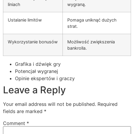
liniach
wygraną.
Ustalanie limitów
Pomaga uniknąć dużych
strat.
Wykorzystanie bonusów
Możliwość zwiększenia
bankrolla.
Grafika i dźwięk gry
Potencjał wygranej
Opinie ekspertów i graczy
Leave a Reply
Your email address will not be published.
Required
fields are marked
*
Comment
*