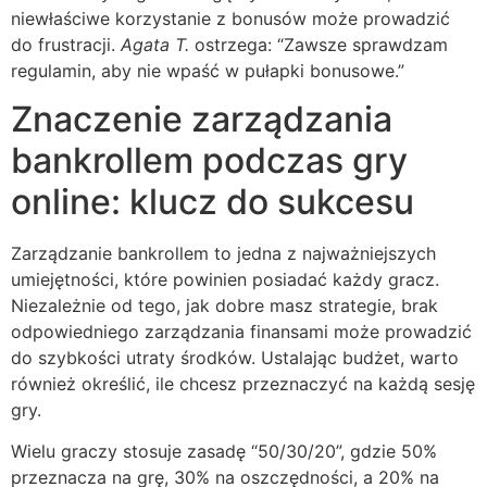
niewłaściwe korzystanie z bonusów może prowadzić
do frustracji.
Agata T.
ostrzega: “Zawsze sprawdzam
regulamin, aby nie wpaść w pułapki bonusowe.”
Znaczenie zarządzania
bankrollem podczas gry
online: klucz do sukcesu
Zarządzanie bankrollem to jedna z najważniejszych
umiejętności, które powinien posiadać każdy gracz.
Niezależnie od tego, jak dobre masz strategie, brak
odpowiedniego zarządzania finansami może prowadzić
do szybkości utraty środków. Ustalając budżet, warto
również określić, ile chcesz przeznaczyć na każdą sesję
gry.
Wielu graczy stosuje zasadę “50/30/20”, gdzie 50%
przeznacza na grę, 30% na oszczędności, a 20% na