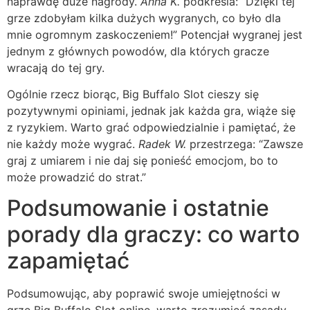
naprawdę duże nagrody.
Anna K.
podkreśla: “Dzięki tej
grze zdobyłam kilka dużych wygranych, co było dla
mnie ogromnym zaskoczeniem!” Potencjał wygranej jest
jednym z głównych powodów, dla których gracze
wracają do tej gry.
Ogólnie rzecz biorąc, Big Buffalo Slot cieszy się
pozytywnymi opiniami, jednak jak każda gra, wiąże się
z ryzykiem. Warto grać odpowiedzialnie i pamiętać, że
nie każdy może wygrać.
Radek W.
przestrzega: “Zawsze
graj z umiarem i nie daj się ponieść emocjom, bo to
może prowadzić do strat.”
Podsumowanie i ostatnie
porady dla graczy: co warto
zapamiętać
Podsumowując, aby poprawić swoje umiejętności w