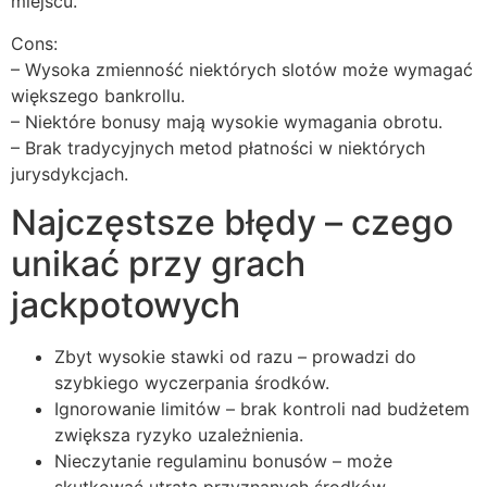
miejscu.
Cons:
– Wysoka zmienność niektórych slotów może wymagać
większego bankrollu.
– Niektóre bonusy mają wysokie wymagania obrotu.
– Brak tradycyjnych metod płatności w niektórych
jurysdykcjach.
Najczęstsze błędy – czego
unikać przy grach
jackpotowych
Zbyt wysokie stawki od razu – prowadzi do
szybkiego wyczerpania środków.
Ignorowanie limitów – brak kontroli nad budżetem
zwiększa ryzyko uzależnienia.
Nieczytanie regulaminu bonusów – może