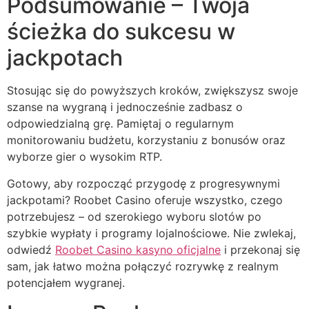
Podsumowanie – Twoja
ścieżka do sukcesu w
jackpotach
Stosując się do powyższych kroków, zwiększysz swoje
szanse na wygraną i jednocześnie zadbasz o
odpowiedzialną grę. Pamiętaj o regularnym
monitorowaniu budżetu, korzystaniu z bonusów oraz
wyborze gier o wysokim RTP.
Gotowy, aby rozpocząć przygodę z progresywnymi
jackpotami? Roobet Casino oferuje wszystko, czego
potrzebujesz – od szerokiego wyboru slotów po
szybkie wypłaty i programy lojalnościowe. Nie zwlekaj,
odwiedź
Roobet Casino kasyno oficjalne
i przekonaj się
sam, jak łatwo można połączyć rozrywkę z realnym
potencjałem wygranej.