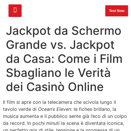
Text Now
Jackpot da Schermo
Grande vs. Jackpot
da Casa: Come i Film
Sbagliano le Verità
dei Casinò Online
Il film si apre con la telecamera che scivola lungo il
tavolo verde di
Ocean’s Eleven
: le fiches brillano, la
musica aumenta e il pubblico sente già l’eco di un colpo
da record. In pochi minuti la scena è diventata iconica,
un perfetto mix di stile, tensione e la promessa di un