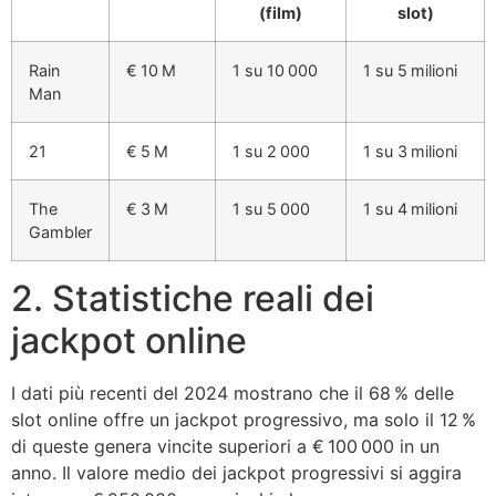
(film)
slot)
Rain
€ 10 M
1 su 10 000
1 su 5 milioni
Man
21
€ 5 M
1 su 2 000
1 su 3 milioni
The
€ 3 M
1 su 5 000
1 su 4 milioni
Gambler
2. Statistiche reali dei
jackpot online
I dati più recenti del 2024 mostrano che il 68 % delle
slot online offre un jackpot progressivo, ma solo il 12 %
di queste genera vincite superiori a € 100 000 in un
anno. Il valore medio dei jackpot progressivi si aggira