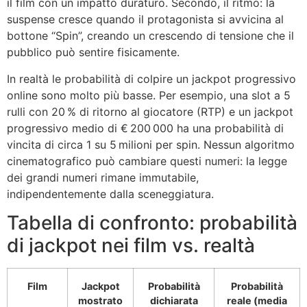
il film con un impatto duraturo. Secondo, il ritmo: la
suspense cresce quando il protagonista si avvicina al
bottone “Spin”, creando un crescendo di tensione che il
pubblico può sentire fisicamente.
In realtà le probabilità di colpire un jackpot progressivo
online sono molto più basse. Per esempio, una slot a 5
rulli con 20 % di ritorno al giocatore (RTP) e un jackpot
progressivo medio di € 200 000 ha una probabilità di
vincita di circa 1 su 5 milioni per spin. Nessun algoritmo
cinematografico può cambiare questi numeri: la legge
dei grandi numeri rimane immutabile,
indipendentemente dalla sceneggiatura.
Tabella di confronto: probabilità
di jackpot nei film vs. realtà
Film
Jackpot
Probabilità
Probabilità
mostrato
dichiarata
reale (media