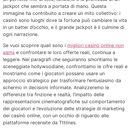
jackpot che sembra a portata di mano. Questa
immagine ha contribuito a creare un mito collettivo: i
casinò sono luoghi dove la fortuna può cambiare la vita
in un batter d’occhio, e il grande jackpot è il culmine di
ogni narrazione.
Se vuoi scoprire quali sono i
migliori casinò online non
aams
e confrontare le loro offerte reali, continua a
leggere. Nei paragrafi che seguiranno smontiamo le
sceneggiate hollywoodiane, confrontiamo le cifre reali e
mostriamo come i giocatori possano usare un
approccio strategico per trasformare l’entusiasmo da
schermo in decisioni informate. Analizzeremo le
differenze tra finzione e realtà, l’impatto delle
rappresentazioni cinematografiche sul comportamento
dei giocatori e l’evoluzione delle strategie di marketing
dei casinò online, con un occhio di riguardo alle
piattaforme recensite da Tttlines.