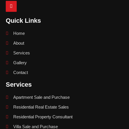
Quick Links
Home
About
Services
Gallery
Contact
Services
Apartment Sale and Purchase
Residential Real Estate Sales
Residential Property Consultant
Villa Sale and Purchase