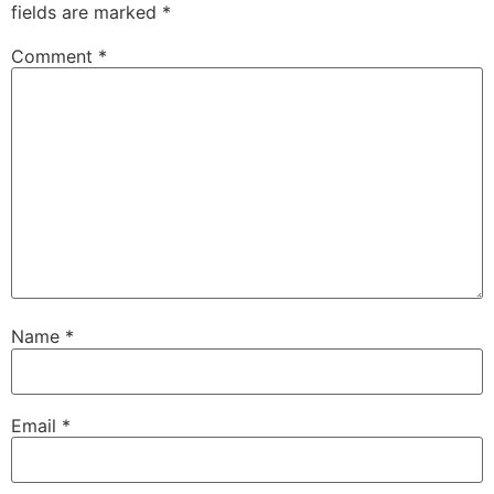
fields are marked
*
Comment
*
Name
*
Email
*