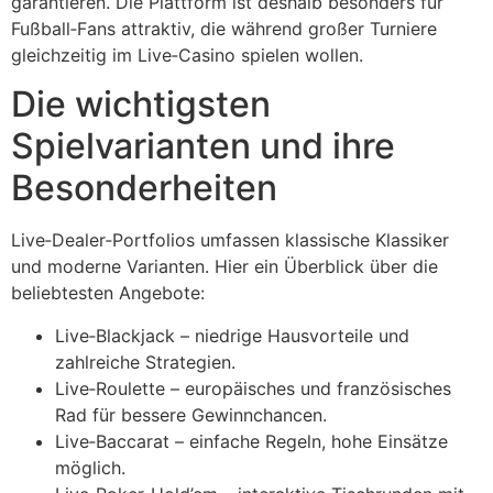
garantieren. Die Plattform ist deshalb besonders für
Fußball‑Fans attraktiv, die während großer Turniere
gleichzeitig im Live‑Casino spielen wollen.
Die wichtigsten
Spielvarianten und ihre
Besonderheiten
Live‑Dealer‑Portfolios umfassen klassische Klassiker
und moderne Varianten. Hier ein Überblick über die
beliebtesten Angebote:
Live‑Blackjack – niedrige Hausvorteile und
zahlreiche Strategien.
Live‑Roulette – europäisches und französisches
Rad für bessere Gewinnchancen.
Live‑Baccarat – einfache Regeln, hohe Einsätze
möglich.