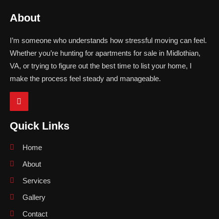
About
I’m someone who understands how stressful moving can feel.
Whether you’re hunting for apartments for sale in Midlothian,
VA, or trying to figure out the best time to list your home, I
make the process feel steady and manageable.
Quick Links
Home
About
Services
Gallery
Contact