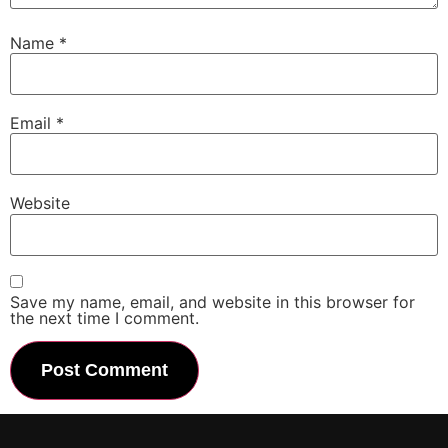
Name
*
Email
*
Website
Save my name, email, and website in this browser for
the next time I comment.