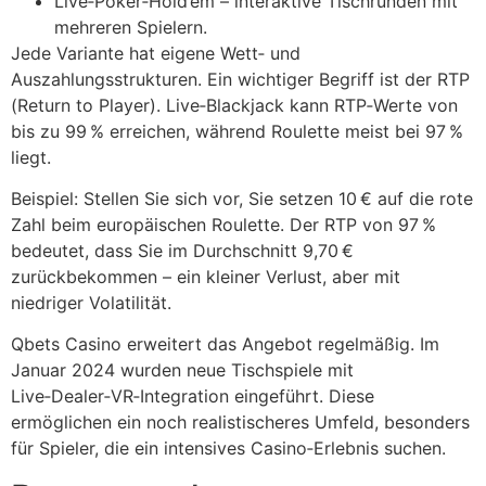
Live‑Poker‑Hold’em – interaktive Tischrunden mit
mehreren Spielern.
Jede Variante hat eigene Wett‑ und
Auszahlungsstrukturen. Ein wichtiger Begriff ist der RTP
(Return to Player). Live‑Blackjack kann RTP‑Werte von
bis zu 99 % erreichen, während Roulette meist bei 97 %
liegt.
Beispiel: Stellen Sie sich vor, Sie setzen 10 € auf die rote
Zahl beim europäischen Roulette. Der RTP von 97 %
bedeutet, dass Sie im Durchschnitt 9,70 €
zurückbekommen – ein kleiner Verlust, aber mit
niedriger Volatilität.
Qbets Casino erweitert das Angebot regelmäßig. Im
Januar 2024 wurden neue Tischspiele mit
Live‑Dealer‑VR‑Integration eingeführt. Diese
ermöglichen ein noch realistischeres Umfeld, besonders
für Spieler, die ein intensives Casino‑Erlebnis suchen.