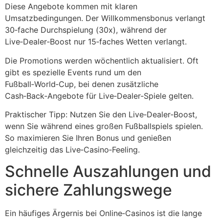
Diese Angebote kommen mit klaren
Umsatzbedingungen. Der Willkommensbonus verlangt
30‑fache Durchspielung (30x), während der
Live‑Dealer‑Boost nur 15‑faches Wetten verlangt.
Die Promotions werden wöchentlich aktualisiert. Oft
gibt es spezielle Events rund um den
Fußball‑World‑Cup, bei denen zusätzliche
Cash‑Back‑Angebote für Live‑Dealer‑Spiele gelten.
Praktischer Tipp: Nutzen Sie den Live‑Dealer‑Boost,
wenn Sie während eines großen Fußballspiels spielen.
So maximieren Sie Ihren Bonus und genießen
gleichzeitig das Live‑Casino‑Feeling.
Schnelle Auszahlungen und
sichere Zahlungswege
Ein häufiges Ärgernis bei Online‑Casinos ist die lange