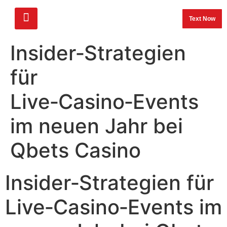
Text Now
Insider‑Strategien
für
Live‑Casino‑Events
im neuen Jahr bei
Qbets Casino
Insider‑Strategien für
Live‑Casino‑Events im