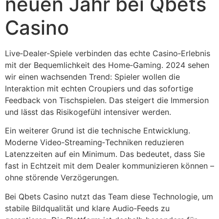
neuen Jahr bei Qbets
Casino
Live‑Dealer‑Spiele verbinden das echte Casino‑Erlebnis
mit der Bequemlichkeit des Home‑Gaming. 2024 sehen
wir einen wachsenden Trend: Spieler wollen die
Interaktion mit echten Croupiers und das sofortige
Feedback von Tischspielen. Das steigert die Immersion
und lässt das Risikogefühl intensiver werden.
Ein weiterer Grund ist die technische Entwicklung.
Moderne Video‑Streaming‑Techniken reduzieren
Latenzzeiten auf ein Minimum. Das bedeutet, dass Sie
fast in Echtzeit mit dem Dealer kommunizieren können –
ohne störende Verzögerungen.
Bei Qbets Casino nutzt das Team diese Technologie, um
stabile Bildqualität und klare Audio‑Feeds zu