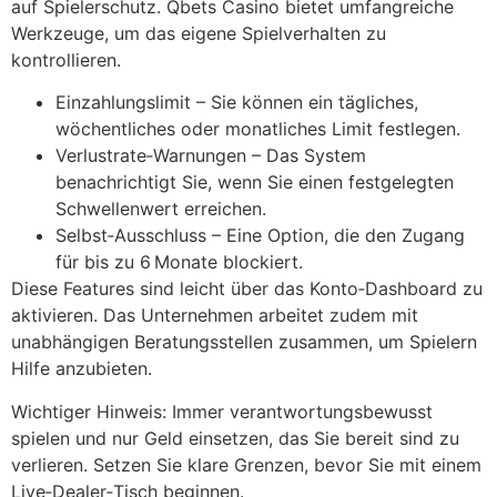
auf Spielerschutz. Qbets Casino bietet umfangreiche
Werkzeuge, um das eigene Spielverhalten zu
kontrollieren.
Einzahlungslimit – Sie können ein tägliches,
wöchentliches oder monatliches Limit festlegen.
Verlustrate‑Warnungen – Das System
benachrichtigt Sie, wenn Sie einen festgelegten
Schwellenwert erreichen.
Selbst‑Ausschluss – Eine Option, die den Zugang
für bis zu 6 Monate blockiert.
Diese Features sind leicht über das Konto‑Dashboard zu
aktivieren. Das Unternehmen arbeitet zudem mit
unabhängigen Beratungsstellen zusammen, um Spielern
Hilfe anzubieten.
Wichtiger Hinweis: Immer verantwortungsbewusst
spielen und nur Geld einsetzen, das Sie bereit sind zu
verlieren. Setzen Sie klare Grenzen, bevor Sie mit einem
Live‑Dealer‑Tisch beginnen.