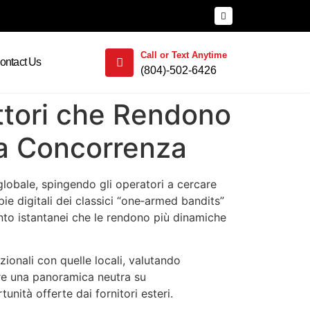
Call or Text Anytime
ontact Us
(804)-502-6426
attori che Rendono
lla Concorrenza
 globale, spingendo gli operatori a cercare
e digitali dei classici “one‑armed bandits”
ento istantanei che le rendono più dinamiche
zionali con quelle locali, valutando
ffre una panoramica neutra su
unità offerte dai fornitori esteri.