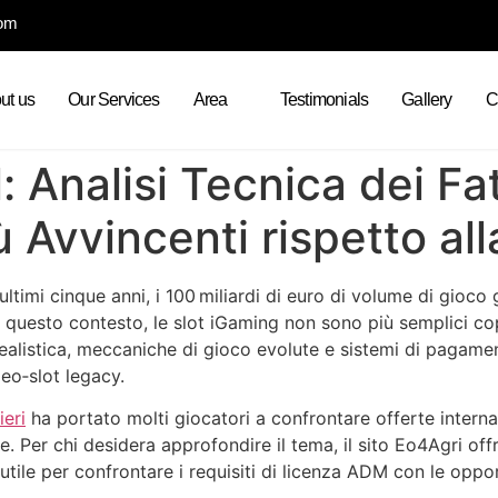
com
ut us
Our Services
Area
Testimonials
Gallery
C
l: Analisi Tecnica dei F
ù Avvincenti rispetto a
 ultimi cinque anni, i 100 miliardi di euro di volume di gioco
 questo contesto, le slot iGaming non sono più semplici copi
‑realistica, meccaniche di gioco evolute e sistemi di pagam
deo‑slot legacy.
ieri
ha portato molti giocatori a confrontare offerte interna
me. Per chi desidera approfondire il tema, il sito Eo4Agri o
tile per confrontare i requisiti di licenza ADM con le opport