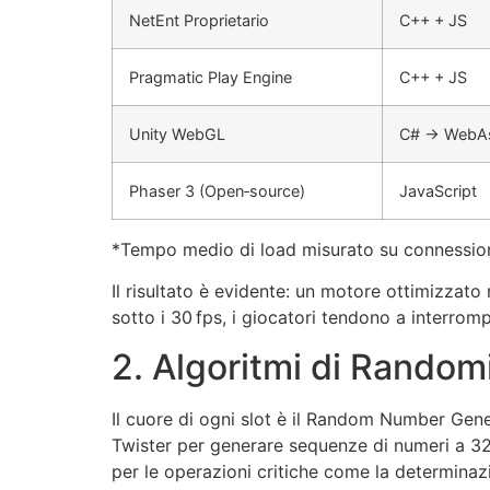
NetEnt Proprietario
C++ + JS
Pragmatic Play Engine
C++ + JS
Unity WebGL
C# → WebA
Phaser 3 (Open‑source)
JavaScript
*Tempo medio di load misurato su connessio
Il risultato è evidente: un motore ottimizzato
sotto i 30 fps, i giocatori tendono a interrom
2. Algoritmi di Randomi
Il cuore di ogni slot è il Random Number Gener
Twister per generare sequenze di numeri a 3
per le operazioni critiche come la determinaz