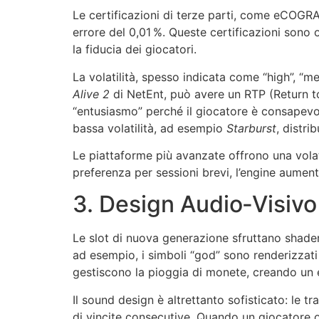
Le certificazioni di terze parti, come eCOGRA 
errore del 0,01 %. Queste certificazioni sono 
la fiducia dei giocatori.
La volatilità, spesso indicata come “high”, “m
Alive 2
di NetEnt, può avere un RTP (Return to
“entusiasmo” perché il giocatore è consapevol
bassa volatilità, ad esempio
Starburst
, distri
Le piattaforme più avanzate offrono una volat
preferenza per sessioni brevi, l’engine aument
3. Design Audio‑Visivo
Le slot di nuova generazione sfruttano shader
ad esempio, i simboli “god” sono renderizzati 
gestiscono la pioggia di monete, creando un e
Il sound design è altrettanto sofisticato: le t
di vincite consecutive. Quando un giocatore o