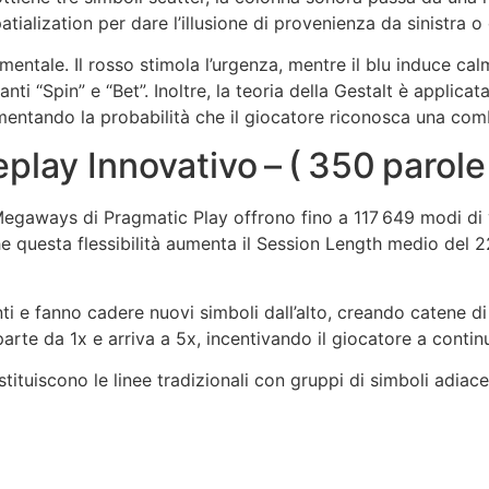
atialization per dare l’illusione di provenienza da sinistra 
entale. Il rosso stimola l’urgenza, mentre il blu induce cal
nti “Spin” e “Bet”. Inoltre, la teoria della Gestalt è applicat
umentando la probabilità che il giocatore riconosca una comb
lay Innovativo – ( 350 parole 
e Megaways di Pragmatic Play offrono fino a 117 649 modi di 
 questa flessibilità aumenta il Session Length medio del 22
ti e fanno cadere nuovi simboli dall’alto, creando catene di
rte da 1x e arriva a 5x, incentivando il giocatore a continu
ostituiscono le linee tradizionali con gruppi di simboli adiac