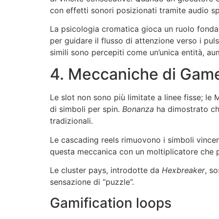
con effetti sonori posizionati tramite audio sp
La psicologia cromatica gioca un ruolo fondam
per guidare il flusso di attenzione verso i pulsa
simili sono percepiti come un’unica entità, a
4. Meccaniche di Gamep
Le slot non sono più limitate a linee fisse; l
di simboli per spin.
Bonanza
ha dimostrato che
tradizionali.
Le cascading reels rimuovono i simboli vincen
questa meccanica con un moltiplicatore che pa
Le cluster pays, introdotte da
Hexbreaker
, s
sensazione di “puzzle”.
Gamification loops