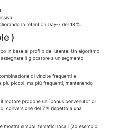
i.
ssiva.
gliorando la retention Day‑7 del 18 %.
le )
ico in base al profilo dell’utente. Un algoritmo
er assegnare il giocatore a un segmento
 combinazione di vincite frequenti e
nus più piccoli ma più frequenti, mantenendo
, il motore propone un “bonus benvenuto” di
o di conversione del 7 % rispetto a una
e mostra simboli tematici locali (ad esempio