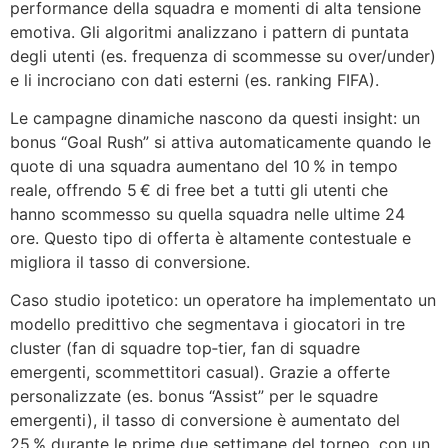
performance della squadra e momenti di alta tensione
emotiva. Gli algoritmi analizzano i pattern di puntata
degli utenti (es. frequenza di scommesse su over/under)
e li incrociano con dati esterni (es. ranking FIFA).
Le campagne dinamiche nascono da questi insight: un
bonus “Goal Rush” si attiva automaticamente quando le
quote di una squadra aumentano del 10 % in tempo
reale, offrendo 5 € di free bet a tutti gli utenti che
hanno scommesso su quella squadra nelle ultime 24
ore. Questo tipo di offerta è altamente contestuale e
migliora il tasso di conversione.
Caso studio ipotetico: un operatore ha implementato un
modello predittivo che segmentava i giocatori in tre
cluster (fan di squadre top‑tier, fan di squadre
emergenti, scommettitori casual). Grazie a offerte
personalizzate (es. bonus “Assist” per le squadre
emergenti), il tasso di conversione è aumentato del
25 % durante le prime due settimane del torneo, con un