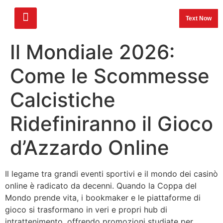
Text Now
Il Mondiale 2026:
Come le Scommesse
Calcistiche
Ridefiniranno il Gioco
d’Azzardo Online
Il legame tra grandi eventi sportivi e il mondo dei casinò
online è radicato da decenni. Quando la Coppa del
Mondo prende vita, i bookmaker e le piattaforme di
gioco si trasformano in veri e propri hub di
intrattenimento, offrendo promozioni studiate per