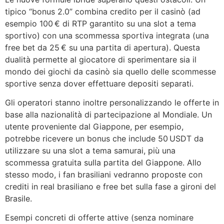
tipico “bonus 2.0” combina credito per il casinò (ad
esempio 100 € di RTP garantito su una slot a tema
sportivo) con una scommessa sportiva integrata (una
free bet da 25 € su una partita di apertura). Questa
dualità permette al giocatore di sperimentare sia il
mondo dei giochi da casinò sia quello delle scommesse
sportive senza dover effettuare depositi separati.
Gli operatori stanno inoltre personalizzando le offerte in
base alla nazionalità di partecipazione al Mondiale. Un
utente proveniente dal Giappone, per esempio,
potrebbe ricevere un bonus che include 50 USDT da
utilizzare su una slot a tema samurai, più una
scommessa gratuita sulla partita del Giappone. Allo
stesso modo, i fan brasiliani vedranno proposte con
crediti in real brasiliano e free bet sulla fase a gironi del
Brasile.
Esempi concreti di offerte attive (senza nominare