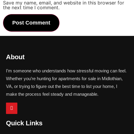
Save my name, email, and website in this browser for
the next time I comment.
About
I’m someone who understands how stressful moving can feel.
Whether you’re hunting for apartments for sale in Midlothian,
VA, or trying to figure out the best time to list your home, I
make the process feel steady and manageable.
Quick Links