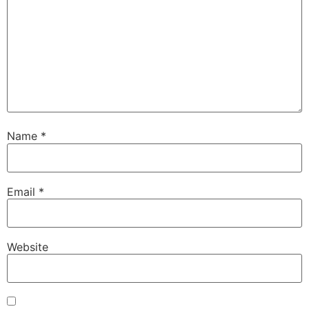
Name
*
Email
*
Website