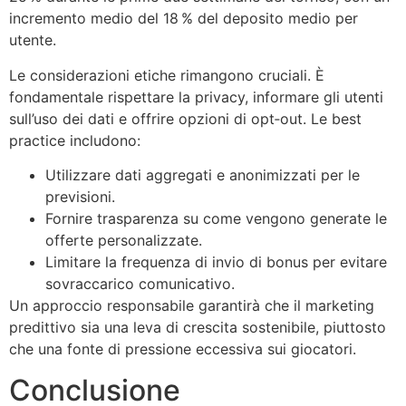
incremento medio del 18 % del deposito medio per
utente.
Le considerazioni etiche rimangono cruciali. È
fondamentale rispettare la privacy, informare gli utenti
sull’uso dei dati e offrire opzioni di opt‑out. Le best
practice includono:
Utilizzare dati aggregati e anonimizzati per le
previsioni.
Fornire trasparenza su come vengono generate le
offerte personalizzate.
Limitare la frequenza di invio di bonus per evitare
sovraccarico comunicativo.
Un approccio responsabile garantirà che il marketing
predittivo sia una leva di crescita sostenibile, piuttosto
che una fonte di pressione eccessiva sui giocatori.
Conclusione