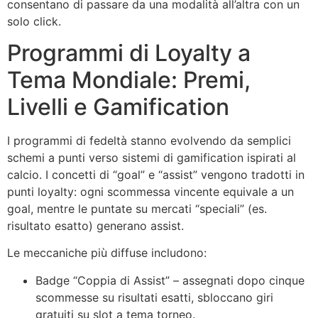
consentano di passare da una modalità all’altra con un
solo click.
Programmi di Loyalty a
Tema Mondiale: Premi,
Livelli e Gamification
I programmi di fedeltà stanno evolvendo da semplici
schemi a punti verso sistemi di gamification ispirati al
calcio. I concetti di “goal” e “assist” vengono tradotti in
punti loyalty: ogni scommessa vincente equivale a un
goal, mentre le puntate su mercati “speciali” (es.
risultato esatto) generano assist.
Le meccaniche più diffuse includono:
Badge “Coppia di Assist” – assegnati dopo cinque
scommesse su risultati esatti, sbloccano giri
gratuiti su slot a tema torneo.