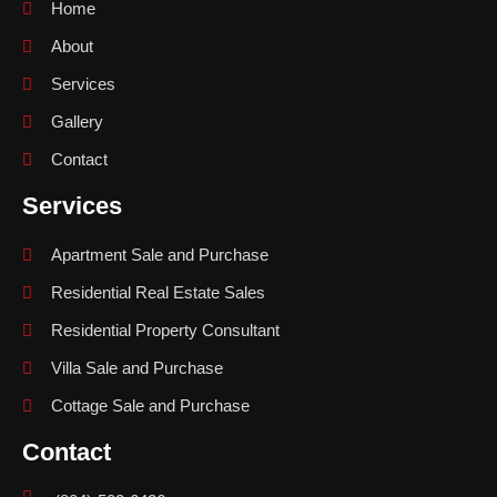
Home
About
Services
Gallery
Contact
Services
Apartment Sale and Purchase
Residential Real Estate Sales
Residential Property Consultant
Villa Sale and Purchase
Cottage Sale and Purchase
Contact