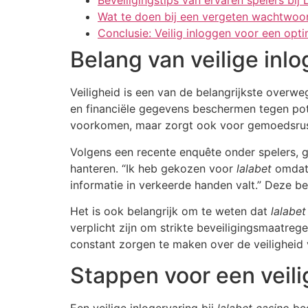
Beveiligingstips van ervaren spelers bij
Wat te doen bij een vergeten wachtwoo
Conclusie: Veilig inloggen voor een opti
Belang van veilige inlo
Veiligheid is een van de belangrijkste overweg
en financiële gegevens beschermen tegen pote
voorkomen, maar zorgt ook voor gemoedsrust,
Volgens een recente enquête onder spelers, ga
hanteren. “Ik heb gekozen voor
lalabet
omdat 
informatie in verkeerde handen valt.” Deze bez
Het is ook belangrijk om te weten dat
lalabet
verplicht zijn om strikte beveiligingsmaatreg
constant zorgen te maken over de veiligheid
Stappen voor een veili
Een veilige inlogervaring bij
lalabet casino
beg