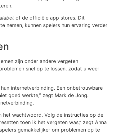
teren.
lalabet
of de officiële app stores. Dit
te nemen, kunnen spelers hun ervaring verder
en
lemen zijn onder andere vergeten
problemen snel op te lossen, zodat u weer
n hun internetverbinding. Een onbetrouwbare
niet goed werkte,” zegt Mark de Jong.
rnetverbinding.
n het wachtwoord. Volg de instructies op de
setten toen ik het vergeten was,” zegt Anna
 spelers gemakkelijker om problemen op te