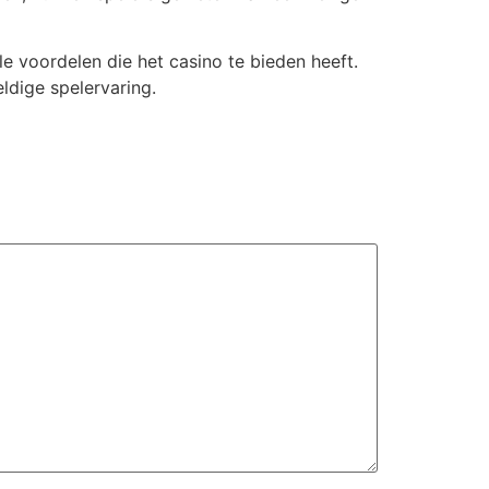
le voordelen die het casino te bieden heeft.
ldige spelervaring.