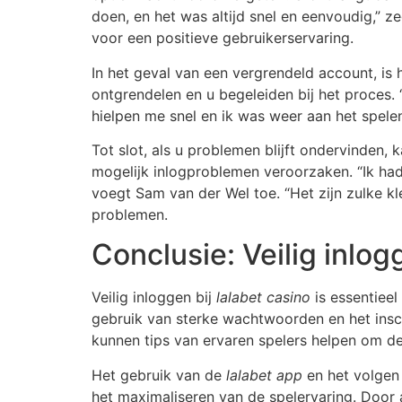
doen, en het was altijd snel en eenvoudig,” ze
voor een positieve gebruikerservaring.
In het geval van een vergrendeld account, is
ontgrendelen en u begeleiden bij het proces.
hielpen me snel en ik was weer aan het spele
Tot slot, als u problemen blijft ondervinden,
mogelijk inlogproblemen veroorzaken. “Ik had
voegt Sam van der Wel toe. “Het zijn zulke kl
problemen.
Conclusie: Veilig inlo
Veilig inloggen bij
lalabet casino
is essentieel
gebruik van sterke wachtwoorden en het insc
kunnen tips van ervaren spelers helpen om de
Het gebruik van de
lalabet app
en het volgen 
het maximaliseren van de spelervaring. Door a