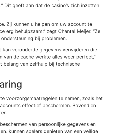
.” Dit geeft aan dat de casino’s zich inzetten
ce. Zij kunnen u helpen om uw account te
ce erg behulpzaam,” zegt Chantal Meijer. “Ze
 ondersteuning bij problemen.
Dit kan verouderde gegevens verwijderen die
 van de cache werkte alles weer perfect,”
t belang van zelfhulp bij technische
aring
iste voorzorgsmaatregelen te nemen, zoals het
 accounts effectief beschermen. Bovendien
ren.
et beschermen van persoonlijke gegevens en
len, kunnen spelers genieten van een veilige