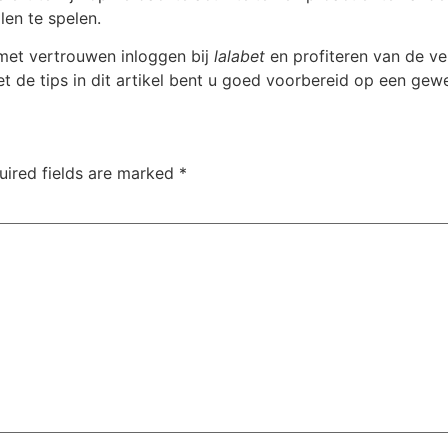
len te spelen.
 met vertrouwen inloggen bij
lalabet
en profiteren van de ve
et de tips in dit artikel bent u goed voorbereid op een gewe
uired fields are marked
*