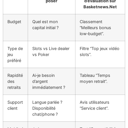
poser
d’évaluation sur
Basketnews.Net
Budget
Quel est mon
Classement
capital initial ?
“Meilleurs bonus
low‑budget”.
Type de
Slots vs Live dealer
Filtre “Top jeux vidéo
jeu
vs Poker
slots”.
préféré
Rapidité
Ai‑je besoin
Tableau “Temps
des
d’argent
moyen retrait”.
retraits
immédiatement ?
Support
Langue parlée ?
Avis utilisateurs
client
Disponibilité
“Service client”.
chat/phone ?