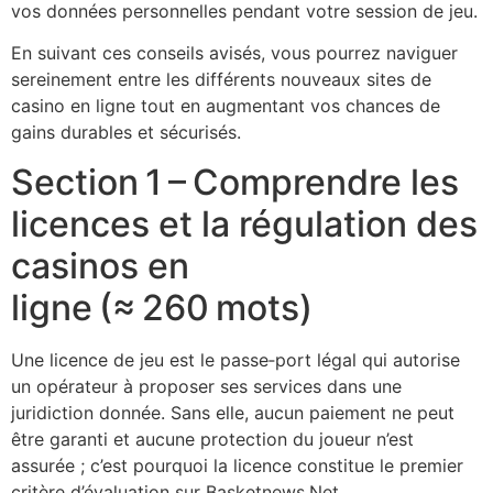
vos données personnelles pendant votre session de jeu.
En suivant ces conseils avisés, vous pourrez naviguer
sereinement entre les différents nouveaux sites de
casino en ligne tout en augmentant vos chances de
gains durables et sécurisés.
Section 1 – Comprendre les
licences et la régulation des
casinos en
ligne (≈ 260 mots)
Une licence de jeu est le passe‑port légal qui autorise
un opérateur à proposer ses services dans une
juridiction donnée. Sans elle, aucun paiement ne peut
être garanti et aucune protection du joueur n’est
assurée ; c’est pourquoi la licence constitue le premier
critère d’évaluation sur Basketnews.Net.