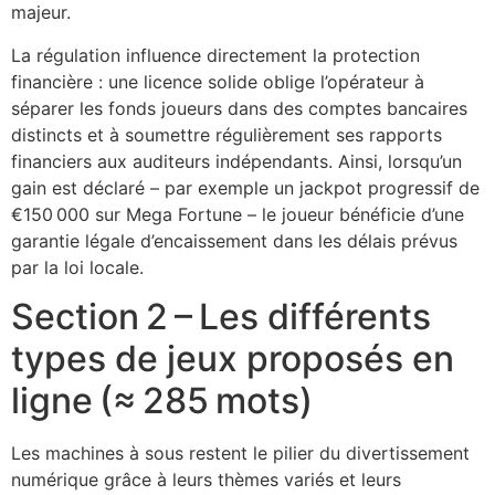
majeur.
La régulation influence directement la protection
financière : une licence solide oblige l’opérateur à
séparer les fonds joueurs dans des comptes bancaires
distincts et à soumettre régulièrement ses rapports
financiers aux auditeurs indépendants. Ainsi, lorsqu’un
gain est déclaré – par exemple un jackpot progressif de
€150 000 sur Mega Fortune – le joueur bénéficie d’une
garantie légale d’encaissement dans les délais prévus
par la loi locale.
Section 2 – Les différents
types de jeux proposés en
ligne (≈ 285 mots)
Les machines à sous restent le pilier du divertissement
numérique grâce à leurs thèmes variés et leurs