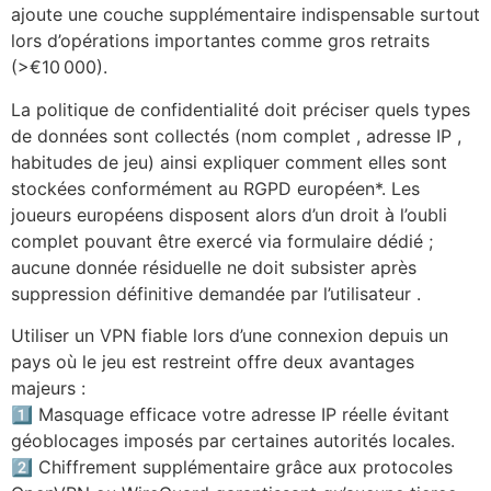
ajoute une couche supplémentaire indispensable surtout
lors d’opérations importantes comme gros retraits
(>€10 000).
La politique de confidentialité doit préciser quels types
de données sont collectés (nom complet , adresse IP ,
habitudes de jeu) ainsi expliquer comment elles sont
stockées conformément au RGPD européen*. Les
joueurs européens disposent alors d’un droit à l’oubli
complet pouvant être exercé via formulaire dédié ;
aucune donnée résiduelle ne doit subsister après
suppression définitive demandée par l’utilisateur .
Utiliser un VPN fiable lors d’une connexion depuis un
pays où le jeu est restreint offre deux avantages
majeurs :
1️⃣ Masquage efficace votre adresse IP réelle évitant
géoblocages imposés par certaines autorités locales.
2️⃣ Chiffrement supplémentaire grâce aux protocoles