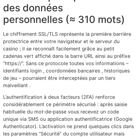
des données
personnelles (≈ 310 mots)
Le chiffrement SSL/TLS représente la première barrière
protectrice entre votre navigateur et le serveur du
casino ; il se reconnaît facilement grâce au petit
cadenas vert affiché dans la barre URL ainsi au préfixe
“https://”. Sans ce protocole toutes vos informations –
identifiants login , coordonnées bancaires , historiques
de jeu – pourraient être interceptées par un tiers
malveillant .
L’authentification à deux facteurs (2FA) renforce
considérablement ce périmètre sécurisé : après saisie
habituelle du mot‑de‑passe vous recevez un code
unique via SMS ou application authentificatrice (Google
Authenticator). L’activation ne prend quelques clics dans
les paramètres “Sécurité” du compte utilisateur mais