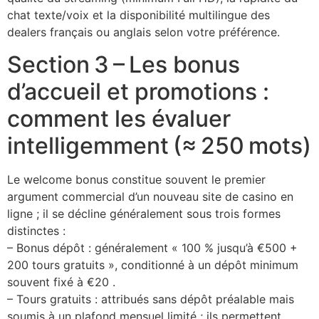
chat texte/voix et la disponibilité multilingue des
dealers français ou anglais selon votre préférence.
Section 3 – Les bonus
d’accueil et promotions :
comment les évaluer
intelligemment (≈ 250 mots)
Le welcome bonus constitue souvent le premier
argument commercial d’un nouveau site de casino en
ligne ; il se décline généralement sous trois formes
distinctes :
– Bonus dépôt : généralement « 100 % jusqu’à €500 +
200 tours gratuits », conditionné à un dépôt minimum
souvent fixé à €20 .
– Tours gratuits : attribués sans dépôt préalable mais
soumis à un plafond mensuel limité ; ils permettent