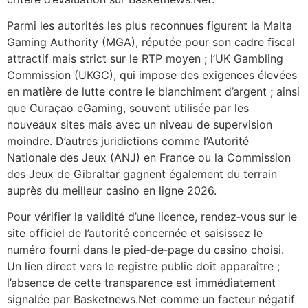
Parmi les autorités les plus reconnues figurent la Malta
Gaming Authority (MGA), réputée pour son cadre fiscal
attractif mais strict sur le RTP moyen ; l’UK Gambling
Commission (UKGC), qui impose des exigences élevées
en matière de lutte contre le blanchiment d’argent ; ainsi
que Curaçao eGaming, souvent utilisée par les
nouveaux sites mais avec un niveau de supervision
moindre. D’autres juridictions comme l’Autorité
Nationale des Jeux (ANJ) en France ou la Commission
des Jeux de Gibraltar gagnent également du terrain
auprès du meilleur casino en ligne 2026.
Pour vérifier la validité d’une licence, rendez‑vous sur le
site officiel de l’autorité concernée et saisissez le
numéro fourni dans le pied‑de‑page du casino choisi.
Un lien direct vers le registre public doit apparaître ;
l’absence de cette transparence est immédiatement
signalée par Basketnews.Net comme un facteur négatif