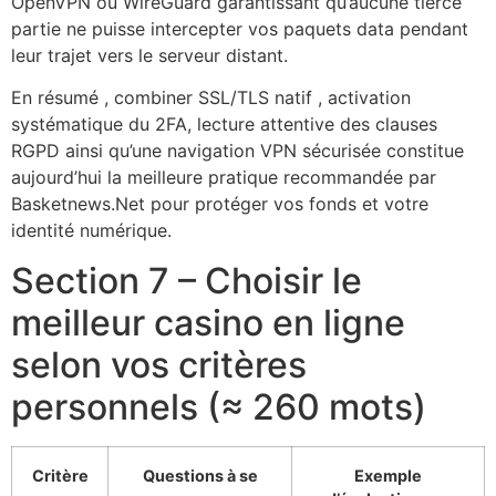
OpenVPN ou WireGuard garantissant qu’aucune tierce
partie ne puisse intercepter vos paquets data pendant
leur trajet vers le serveur distant.
En résumé , combiner SSL/TLS natif , activation
systématique du 2FA, lecture attentive des clauses
RGPD ainsi qu’une navigation VPN sécurisée constitue
aujourd’hui la meilleure pratique recommandée par
Basketnews.Net pour protéger vos fonds et votre
identité numérique.
Section 7 – Choisir le
meilleur casino en ligne
selon vos critères
personnels (≈ 260 mots)
Critère
Questions à se
Exemple