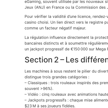
eGaming, souvent utilisée par les nouveaux si
Jeux (ANJ) en France ou la Commission des Je
Pour vérifier la validité d’une licence, rendez
casino choisi. Un lien direct vers le registr
comme un facteur négatif majeur.
La régulation influence directement la protect
bancaires distincts et à soumettre régulièrem
un jackpot progressif de €150 000 sur Mega For
Section 2 – Les différ
Les machines à sous restent le pilier du div
distingue trois grandes catégories :
– Classiques : trois rouleaux inspirés des pr
souvent >96%).
– Vidéo : cinq rouleaux avec animations haute
– Jackpots progressifs : chaque mise aliment
$23 M à ses joueurs fidèles.