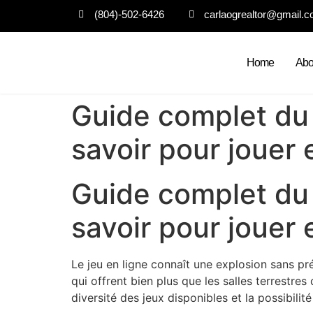
(804)-502-6426
carlaogrealtor@gmail.
Home
Abo
Guide complet du 
savoir pour jouer 
Guide complet du 
savoir pour jouer 
Le jeu en ligne connaît une explosion sans pr
qui offrent bien plus que les salles terrestre
diversité des jeux disponibles et la possibili