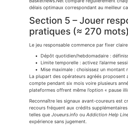
Basketnews.Net compare régulièrement chaque 
délais optimaux correspondant au meilleur cas
Section 5 – Jouer resp
pratiques (≈ 270 mots
Le jeu responsable commence par fixer clairem
Dépôt quotidien/hebdomadaire : définis
Limite temporelle : activez l’alarme sess
Mise maximale : choisissez un montant m
La plupart des opérateurs agréés proposent a
compte pendant six mois voire plusieurs an
plateformes offrent même l’option « pause illi
Reconnaître les signaux avant-coureurs est c
recours fréquent aux crédits supplémentaires s
telles que
Joueurs.info
ou
Addiction Help Lin
expérience sans jugement.