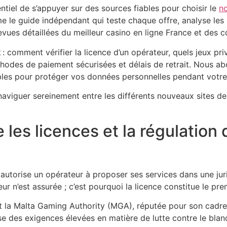
entiel de s’appuyer sur des sources fiables pour choisir le
no
le guide indépendant qui teste chaque offre, analyse les li
vues détaillées du meilleur casino en ligne France et des 
omment vérifier la licence d’un opérateur, quels jeux privi
hodes de paiement sécurisées et délais de retrait. Nous ab
les pour protéger vos données personnelles pendant votre 
naviguer sereinement entre les différents nouveaux sites d
 les licences et la régulation
i autorise un opérateur à proposer ses services dans une ju
ur n’est assurée ; c’est pourquoi la licence constitue le pr
t la Malta Gaming Authority (MGA), réputée pour son cadre f
des exigences élevées en matière de lutte contre le blanc