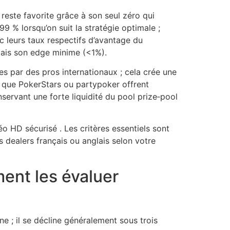
reste favorite grâce à son seul zéro qui
 % lorsqu’on suit la stratégie optimale ;
 leurs taux respectifs d’avantage du
 mais son edge minime (<1%).
s par des pros internationaux ; cela crée une
es que PokerStars ou partypoker offrent
ervant une forte liquidité du pool prize‑pool
éo HD sécurisé . Les critères essentiels sont
es dealers français ou anglais selon votre
ment les évaluer
 ; il se décline généralement sous trois