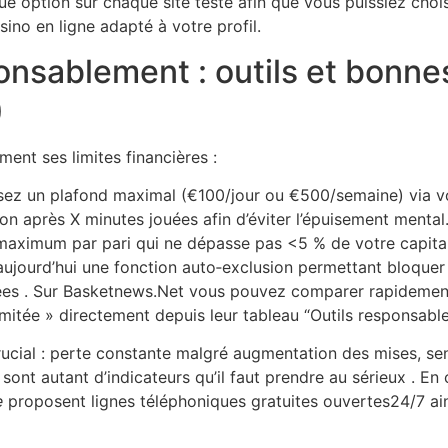
option sur chaque site testé afin que vous puissiez chois
ino en ligne adapté à votre profil.
onsablement : outils et bonne
)
ent ses limites financières :
sez un plafond maximal (€100/jour ou €500/semaine) via vo
ion après X minutes jouées afin d’éviter l’épuisement mental
aximum par pari qui ne dépasse pas <5 % de votre capital 
ujourd’hui une fonction auto‑exclusion permettant bloquer
nées . Sur Basketnews.Net vous pouvez comparer rapideme
mitée » directement depuis leur tableau “Outils responsable
rucial : perte constante malgré augmentation des mises, se
ont autant d’indicateurs qu’il faut prendre au sérieux . En 
e
proposent lignes téléphoniques gratuites ouvertes24/7 a