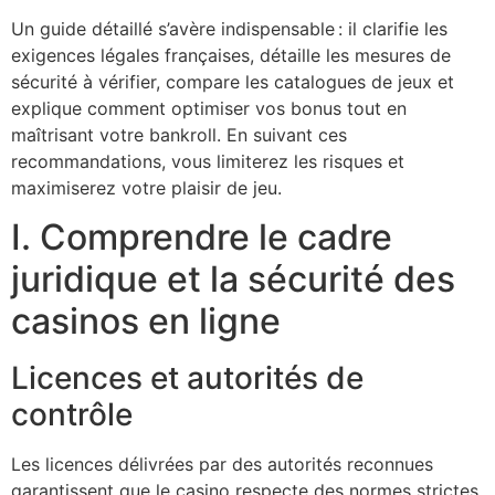
Un guide détaillé s’avère indispensable : il clarifie les
exigences légales françaises, détaille les mesures de
sécurité à vérifier, compare les catalogues de jeux et
explique comment optimiser vos bonus tout en
maîtrisant votre bankroll. En suivant ces
recommandations, vous limiterez les risques et
maximiserez votre plaisir de jeu.
I. Comprendre le cadre
juridique et la sécurité des
casinos en ligne
Licences et autorités de
contrôle
Les licences délivrées par des autorités reconnues
garantissent que le casino respecte des normes strictes