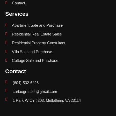
Contact
Services
Apartment Sale and Purchase
Residential Real Estate Sales
Residential Property Consultant
Villa Sale and Purchase
Cottage Sale and Purchase
Contact
(804)-502-6426
carlaogrealtor@gmail.com
1 Park W Cir #203, Midlothian, VA 23114