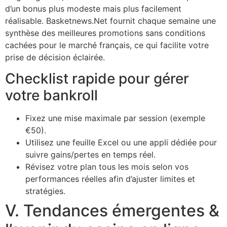
d’un bonus plus modeste mais plus facilement
réalisable. Basketnews.Net fournit chaque semaine une
synthèse des meilleures promotions sans conditions
cachées pour le marché français, ce qui facilite votre
prise de décision éclairée.
Checklist rapide pour gérer
votre bankroll
Fixez une mise maximale par session (exemple
€50).
Utilisez une feuille Excel ou une appli dédiée pour
suivre gains/pertes en temps réel.
Révisez votre plan tous les mois selon vos
performances réelles afin d’ajuster limites et
stratégies.
V. Tendances émergentes &