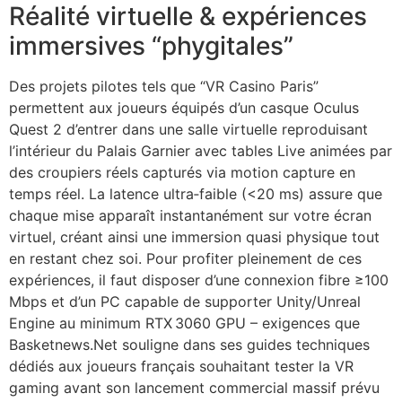
Réalité virtuelle & expériences
immersives “phygitales”
Des projets pilotes tels que “VR Casino Paris”
permettent aux joueurs équipés d’un casque Oculus
Quest 2 d’entrer dans une salle virtuelle reproduisant
l’intérieur du Palais Garnier avec tables Live animées par
des croupiers réels capturés via motion capture en
temps réel. La latence ultra‑faible (<20 ms) assure que
chaque mise apparaît instantanément sur votre écran
virtuel, créant ainsi une immersion quasi physique tout
en restant chez soi. Pour profiter pleinement de ces
expériences, il faut disposer d’une connexion fibre ≥100
Mbps et d’un PC capable de supporter Unity/Unreal
Engine au minimum RTX 3060 GPU – exigences que
Basketnews.Net souligne dans ses guides techniques
dédiés aux joueurs français souhaitant tester la VR
gaming avant son lancement commercial massif prévu