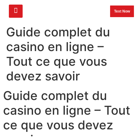
Text Now
Guide complet du
casino en ligne –
Tout ce que vous
devez savoir
Guide complet du
casino en ligne – Tout
ce que vous devez