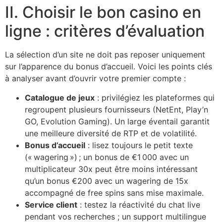
II. Choisir le bon casino en
ligne : critères d’évaluation
La sélection d’un site ne doit pas reposer uniquement
sur l’apparence du bonus d’accueil. Voici les points clés
à analyser avant d’ouvrir votre premier compte :
Catalogue de jeux
: privilégiez les plateformes qui
regroupent plusieurs fournisseurs (NetEnt, Play’n
GO, Evolution Gaming). Un large éventail garantit
une meilleure diversité de RTP et de volatilité.
Bonus d’accueil
: lisez toujours le petit texte
(« wagering ») ; un bonus de €1 000 avec un
multiplicateur 30x peut être moins intéressant
qu’un bonus €200 avec un wagering de 15x
accompagné de free spins sans mise maximale.
Service client
: testez la réactivité du chat live
pendant vos recherches ; un support multilingue