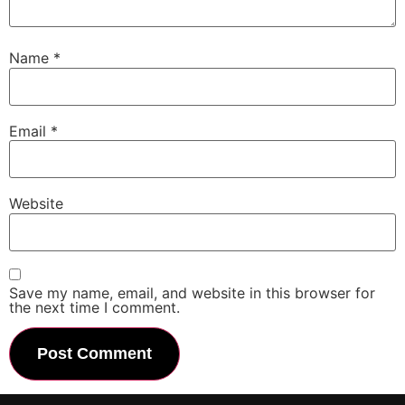
Name
*
Email
*
Website
Save my name, email, and website in this browser for
the next time I comment.