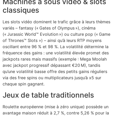
Machines à sous vidéo & slots
classiques
Les slots vidéo dominent le trafic grâce à leurs thèmes
variés – fantasy (« Gates of Olympus »), cinéma
(« Jurassic World™ Evolution ») ou culture pop (« Game
of Thrones™ Slots ») – ainsi qu’à leurs RTP moyens
oscillant entre 96 % et 98 %. La volatilité détermine la
fréquence des gains : une volatilité élevée promet des
jackpots rares mais massifs (exemple : Mega Moolah
avec jackpot progressif dépassant €20 M), tandis
qu’une volatilité basse offre des petits gains réguliers
via des free spins ou multiplicateurs jusqu’à x5 sur
chaque spin gagnant.
Jeux de table traditionnels
Roulette européenne (mise à zéro unique) possède un
avantage maison réduit à 2,7 %, contre 5,26 % pour la