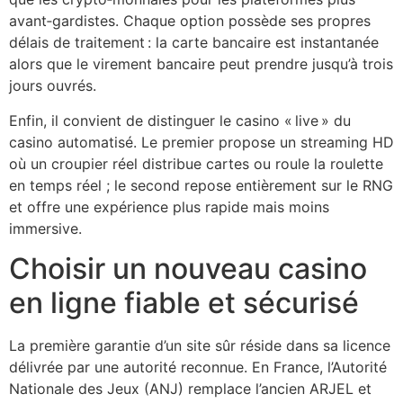
avant‑gardistes. Chaque option possède ses propres
délais de traitement : la carte bancaire est instantanée
alors que le virement bancaire peut prendre jusqu’à trois
jours ouvrés.
Enfin, il convient de distinguer le casino « live » du
casino automatisé. Le premier propose un streaming HD
où un croupier réel distribue cartes ou roule la roulette
en temps réel ; le second repose entièrement sur le RNG
et offre une expérience plus rapide mais moins
immersive.
Choisir un nouveau casino
en ligne fiable et sécurisé
La première garantie d’un site sûr réside dans sa licence
délivrée par une autorité reconnue. En France, l’Autorité
Nationale des Jeux (ANJ) remplace l’ancien ARJEL et