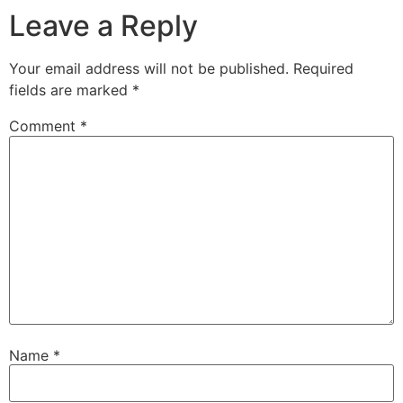
Leave a Reply
Your email address will not be published.
Required
fields are marked
*
Comment
*
Name
*