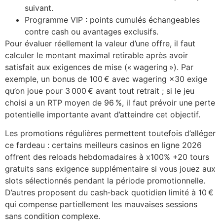
suivant.
Programme VIP : points cumulés échangeables
contre cash ou avantages exclusifs.
Pour évaluer réellement la valeur d’une offre, il faut
calculer le montant maximal retirable après avoir
satisfait aux exigences de mise (« wagering »). Par
exemple, un bonus de 100 € avec wagering ×30 exige
qu’on joue pour 3 000 € avant tout retrait ; si le jeu
choisi a un RTP moyen de 96 %, il faut prévoir une perte
potentielle importante avant d’atteindre cet objectif.
Les promotions régulières permettent toutefois d’alléger
ce fardeau : certains meilleurs casinos en ligne 2026
offrent des reloads hebdomadaires à x100% +20 tours
gratuits sans exigence supplémentaire si vous jouez aux
slots sélectionnés pendant la période promotionnelle.
D’autres proposent du cash‑back quotidien limité à 10 €
qui compense partiellement les mauvaises sessions
sans condition complexe.