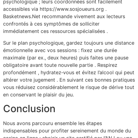
psychologique ; leurs coordonnées sont facilement
accessibles via https://www.sosjoueurs.org .
Basketnews.Net recommande vivement aux lecteurs
confrontés à ces symptômes de solliciter
immédiatement ces ressources spécialisées .
Sur le plan psychologique, gardez toujours une distance
émotionnelle avec vos sessions : fixez une durée
maximale (par ex., deux heures) puis faites une pause
obligatoire avant toute nouvelle partie . Respirez
profondément , hydratez‑vous et évitez l’alcool qui peut
altérer votre jugement . En suivant ces bonnes pratiques
vous réduisez considérablement le risque de dérive tout
en conservant le plaisir du jeu.
Conclusion
Nous avons parcouru ensemble les étapes
indispensables pour profiter sereinement du monde du
casino en ligne : choisir un site certifié par l’ANJ ou une