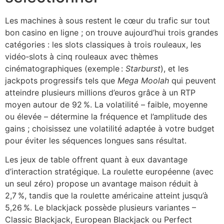
Les machines à sous restent le cœur du trafic sur tout
bon casino en ligne ; on trouve aujourd’hui trois grandes
catégories : les slots classiques à trois rouleaux, les
vidéo‑slots à cinq rouleaux avec thèmes
cinématographiques (exemple :
Starburst
), et les
jackpots progressifs tels que
Mega Moolah
qui peuvent
atteindre plusieurs millions d’euros grâce à un RTP
moyen autour de 92 %. La volatilité – faible, moyenne
ou élevée – détermine la fréquence et l’amplitude des
gains ; choisissez une volatilité adaptée à votre budget
pour éviter les séquences longues sans résultat.
Les jeux de table offrent quant à eux davantage
d’interaction stratégique. La roulette européenne (avec
un seul zéro) propose un avantage maison réduit à
2,7 %, tandis que la roulette américaine atteint jusqu’à
5,26 %. Le blackjack possède plusieurs variantes –
Classic Blackjack, European Blackjack ou Perfect