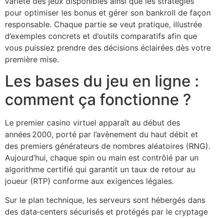
variété des jeux disponibles ainsi que les stratégies
pour optimiser les bonus et gérer son bankroll de façon
responsable. Chaque partie se veut pratique, illustrée
d’exemples concrets et d’outils comparatifs afin que
vous puissiez prendre des décisions éclairées dès votre
première mise.
Les bases du jeu en ligne :
comment ça fonctionne ?
Le premier casino virtuel apparaît au début des
années 2000, porté par l’avènement du haut débit et
des premiers générateurs de nombres aléatoires (RNG).
Aujourd’hui, chaque spin ou main est contrôlé par un
algorithme certifié qui garantit un taux de retour au
joueur (RTP) conforme aux exigences légales.
Sur le plan technique, les serveurs sont hébergés dans
des data‑centers sécurisés et protégés par le cryptage