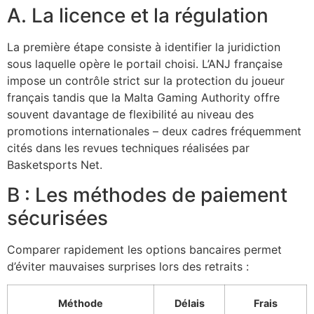
A. La licence et la régulation
La première étape consiste à identifier la juridiction
sous laquelle opère le portail choisi. L’ANJ française
impose un contrôle strict sur la protection du joueur
français tandis que la Malta Gaming Authority offre
souvent davantage de flexibilité au niveau des
promotions internationales – deux cadres fréquemment
cités dans les revues techniques réalisées par
Basketsports Net.
B : Les méthodes de paiement
sécurisées
Comparer rapidement les options bancaires permet
d’éviter mauvaises surprises lors des retraits :
Méthode
Délais
Frais