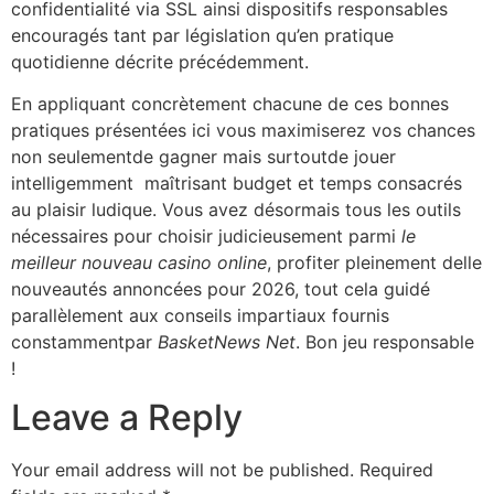
confidentialité via SSL ainsi dispositifs responsables
encouragés tant par législation qu’en pratique
quotidienne décrite précédemment.
En appliquant concrètement chacune de ces bonnes
pratiques présentées ici vous maximiserez vos chances
non seulementde gagner mais surtoutde jouer
intelligemment ­ maîtrisant budget et temps consacrés
au plaisir ludique.​ Vous avez désormais tous les outils
nécessaires pour choisir judicieusement parmi
le
meilleur nouveau casino online
, profiter pleinement delle
nouveautés annoncées pour 2026, tout cela guidé
parallèlement aux conseils impartiaux fournis
constammentpar
BasketNews Net
. Bon jeu responsable
!
Leave a Reply
Your email address will not be published.
Required