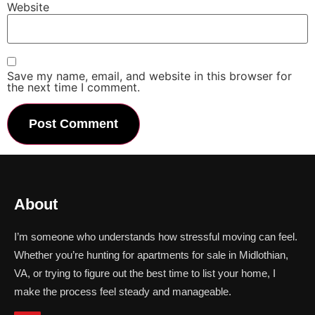
Website
Save my name, email, and website in this browser for
the next time I comment.
About
I’m someone who understands how stressful moving can feel.
Whether you’re hunting for apartments for sale in Midlothian,
VA, or trying to figure out the best time to list your home, I
make the process feel steady and manageable.