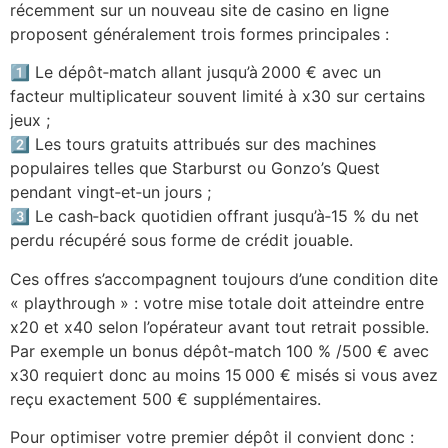
récemment sur un nouveau site de casino en ligne
proposent généralement trois formes principales :
1️⃣ Le dépôt‑match allant jusqu’à 2000 € avec un
facteur multiplicateur souvent limité à x30 sur certains
jeux ;
2️⃣ Les tours gratuits attribués sur des machines
populaires telles que Starburst ou Gonzo’s Quest
pendant vingt‑et‑un jours ;
3️⃣ Le cash‑back quotidien offrant jusqu’à‑15 % du net
perdu récupéré sous forme de crédit jouable.
Ces offres s’accompagnent toujours d’une condition dite
« playthrough » : votre mise totale doit atteindre entre
x20 et x40 selon l’opérateur avant tout retrait possible.
Par exemple un bonus dépôt‑match 100 % /500 € avec
x30 requiert donc au moins 15 000 € misés si vous avez
reçu exactement 500 € supplémentaires.
Pour optimiser votre premier dépôt il convient donc :