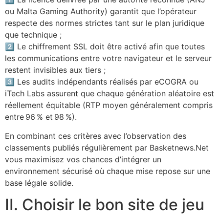
ou Malta Gaming Authority) garantit que l’opérateur
respecte des normes strictes tant sur le plan juridique
que technique ;
2️⃣ Le chiffrement SSL doit être activé afin que toutes
les communications entre votre navigateur et le serveur
restent invisibles aux tiers ;
3️⃣ Les audits indépendants réalisés par eCOGRA ou
iTech Labs assurent que chaque génération aléatoire est
réellement équitable (RTP moyen généralement compris
entre 96 % et 98 %).
En combinant ces critères avec l’observation des
classements publiés régulièrement par Basketnews.Net
vous maximisez vos chances d’intégrer un
environnement sécurisé où chaque mise repose sur une
base légale solide.
II. Choisir le bon site de jeu