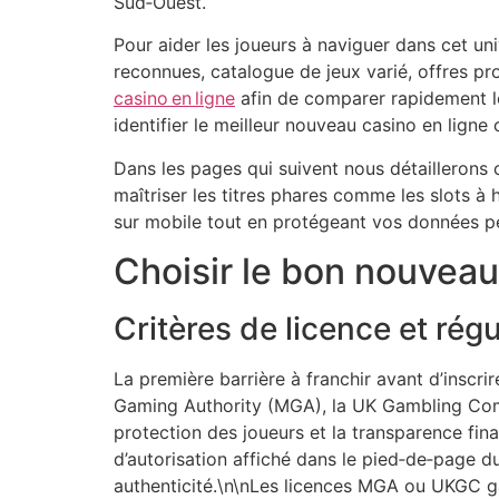
Sud‑Ouest.
Pour aider les joueurs à naviguer dans cet uni
reconnues, catalogue de jeux varié, offres pr
casino en ligne
afin de comparer rapidement l
identifier le meilleur nouveau casino en ligne
Dans les pages qui suivent nous détaillerons 
maîtriser les titres phares comme les slots à 
sur mobile tout en protégeant vos données pe
Choisir le bon nouveau
Critères de licence et rég
La première barrière à franchir avant d’inscri
Gaming Authority (MGA), la UK Gambling Com
protection des joueurs et la transparence fina
d’autorisation affiché dans le pied‑de‑page du
authenticité.\n\nLes licences MGA ou UKGC g