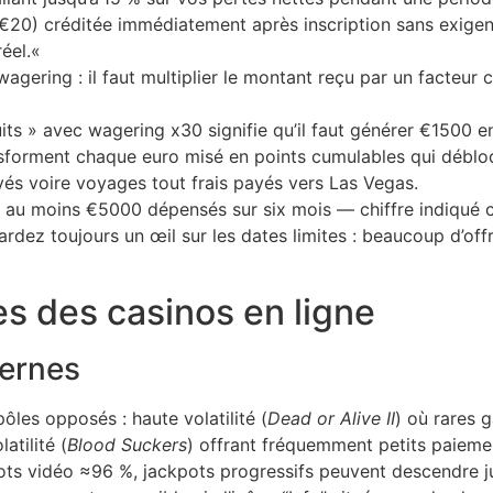
0) créditée immédiatement après inscription sans exigence 
éel.«
agering : il faut multiplier le montant reçu par un facteur 
ts » avec wagering x30 signifie qu’il faut générer €1500 
nsforment chaque euro misé en points cumulables qui débl
ivés voire voyages tout frais payés vers Las Vegas.
au moins €5000 dépensés sur six mois — chiffre indiqué cl
rdez toujours un œil sur les dates limites : beaucoup d’off
es des casinos en ligne
ernes
pôles opposés : haute volatilité (
Dead or Alive II
) où rares 
atilité (
Blood Suckers
) offrant fréquemment petits paieme
 slots vidéo ≈96 %, jackpots progressifs peuvent descendre