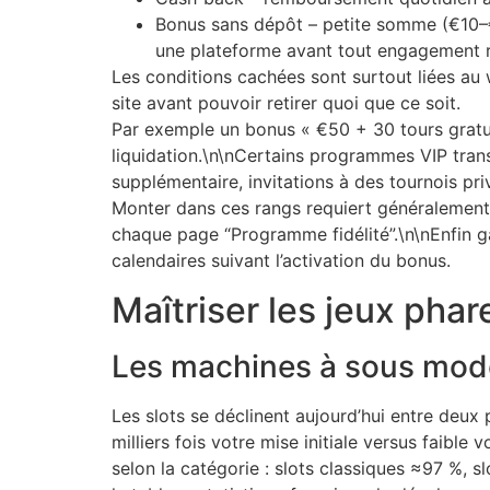
Bonus sans dépôt – petite somme (€10–€2
une plateforme avant tout engagement r
Les conditions cachées sont surtout liées au w
site avant pouvoir retirer quoi que ce soit.
Par exemple un bonus « €50 + 30 tours gratui
liquidation.\n\nCertains programmes VIP tra
supplémentaire, invitations à des tournois pr
Monter dans ces rangs requiert généralement 
chaque page “Programme fidélité”.\n\nEnfin ga
calendaires suivant l’activation du bonus.
Maîtriser les jeux phar
Les machines à sous mod
Les slots se déclinent aujourd’hui entre deux 
milliers fois votre mise initiale versus faible vol
selon la catégorie : slots classiques ≈97 %,