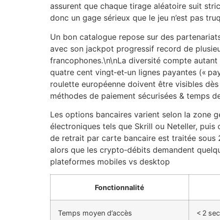
assurent que chaque tirage aléatoire suit st
donc un gage sérieux que le jeu n’est pas tru
Un bon catalogue repose sur des partenariats
avec son jackpot progressif record de plusieu
francophones.\n\nLa diversité compte autant 
quatre cent vingt‑et‑un lignes payantes (« pa
roulette européenne doivent être visibles dès
méthodes de paiement sécurisées & temps de 
Les options bancaires varient selon la zone g
électroniques tels que Skrill ou Neteller, pu
de retrait par carte bancaire est traitée sou
alors que les crypto‑débits demandent quelq
plateformes mobiles vs desktop
Fonctionnalité
Temps moyen d’accès
< 2 se