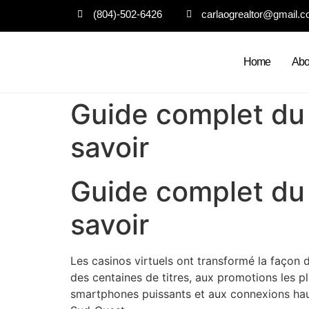
(804)-502-6426
carlaogrealtor@gmail.
Home
Abo
Guide complet du 
savoir
Guide complet du 
savoir
Les casinos virtuels ont transformé la façon 
des centaines de titres, aux promotions les p
smartphones puissants et aux connexions haut