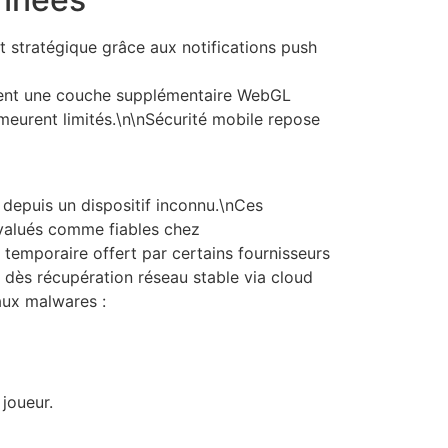
t stratégique grâce aux notifications push
ouvent une couche supplémentaire WebGL
meurent limités.\n\nSécurité mobile repose
 depuis un dispositif inconnu.\nCes
évalués comme fiables chez
temporaire offert par certains fournisseurs
dès récupération réseau stable via cloud
 aux malwares :
joueur.