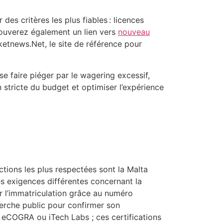
es critères les plus fiables : licences
trouverez également un lien vers
nouveau
tnews.Net, le site de référence pour
e faire piéger par le wagering excessif,
n stricte du budget et optimiser l’expérience
ictions les plus respectées sont la Malta
exigences différentes concernant la
er l’immatriculation grâce au numéro
cherche public pour confirmer son
 eCOGRA ou iTech Labs ; ces certifications