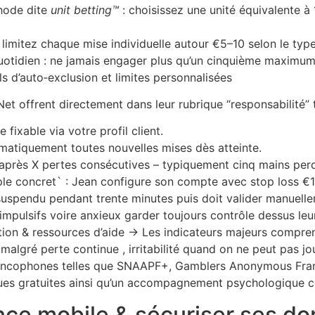
hode dite
unit betting™
: choisissez une unité équivalente à 
imitez chaque mise individuelle autour €5–10 selon le type 
quotidien : ne jamais engager plus qu’un cinquième maximum 
 d’auto‑exclusion et limites personnalisées
t offrent directement dans leur rubrique “responsabilité” tr
fixable via votre profil client.
omatiquement toutes nouvelles mises dès atteinte.
 après X pertes consécutives – typiquement cinq mains per
le concret` : Jean configure son compte avec stop loss €10
uspendu pendant trente minutes puis doit valider manuelle
impulsifs voire anxieux garder toujours contrôle dessus l
ction & ressources d’aide → Les indicateurs majeurs compre
algré perte continue , irritabilité quand on ne peut pas jo
s francophones telles que SNAAPF+, Gamblers Anonymous Fra
ues gratuites ainsi qu’un accompagnement psychologique co
nce mobile & sécuriser ses d