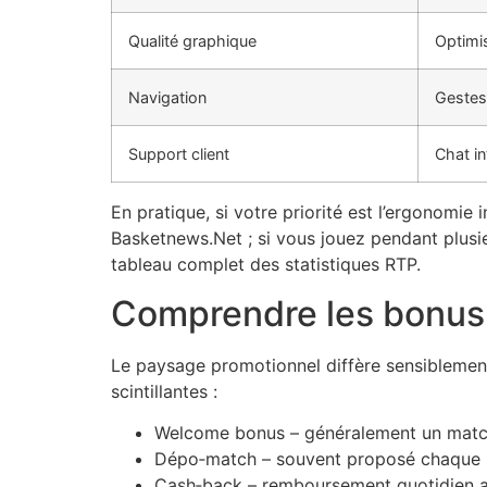
Qualité graphique
Optimi
Navigation
Gestes 
Support client
Chat in
En pratique, si votre priorité est l’ergonomi
Basketnews.Net ; si vous jouez pendant plusieu
tableau complet des statistiques RTP.
Comprendre les bonus 
Le paysage promotionnel diffère sensiblement
scintillantes :
Welcome bonus – généralement un match
Dépo‑match – souvent proposé chaque se
Cash‑back – remboursement quotidien al