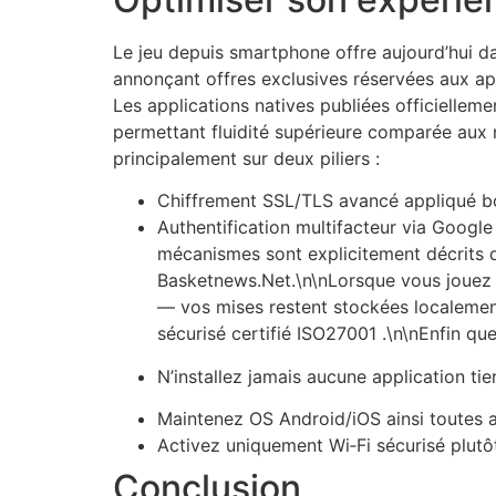
Le jeu depuis smartphone offre aujourd’hui d
annonçant offres exclusives réservées aux ap
Les applications natives publiées officielle
permettant fluidité supérieure comparée aux 
principalement sur deux piliers :
Chiffrement SSL/TLS avancé appliqué bout
Authentification multifacteur via Googl
mécanismes sont explicitement décrits 
Basketnews.Net.\n\nLorsque vous jouez h
— vos mises restent stockées localemen
sécurisé certifié ISO27001 .\n\nEnfin qu
N’installez jamais aucune application tie
Maintenez OS Android/iOS ainsi toutes a
Activez uniquement Wi‑Fi sécurisé plutô
Conclusion