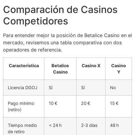
Comparación de Casinos
Competidores
Para entender mejor la posición de Betalice Casino en el
mercado, revisemos una tabla comparativa con dos
operadores de referencia.
Característica
Betalice
Casino X
Casino
Casino
Y
Licencia DGOJ
Sí
Sí
No
Pago mínimo
10 €
20 €
15 €
(retiro)
Tiempo medio
< 24 h
2‑3 días
48 h
de retiro