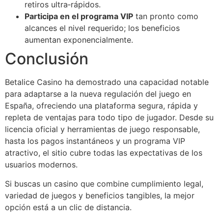
retiros ultra‑rápidos.
Participa en el programa VIP
tan pronto como
alcances el nivel requerido; los beneficios
aumentan exponencialmente.
Conclusión
Betalice Casino ha demostrado una capacidad notable
para adaptarse a la nueva regulación del juego en
España, ofreciendo una plataforma segura, rápida y
repleta de ventajas para todo tipo de jugador. Desde su
licencia oficial y herramientas de juego responsable,
hasta los pagos instantáneos y un programa VIP
atractivo, el sitio cubre todas las expectativas de los
usuarios modernos.
Si buscas un casino que combine cumplimiento legal,
variedad de juegos y beneficios tangibles, la mejor
opción está a un clic de distancia.