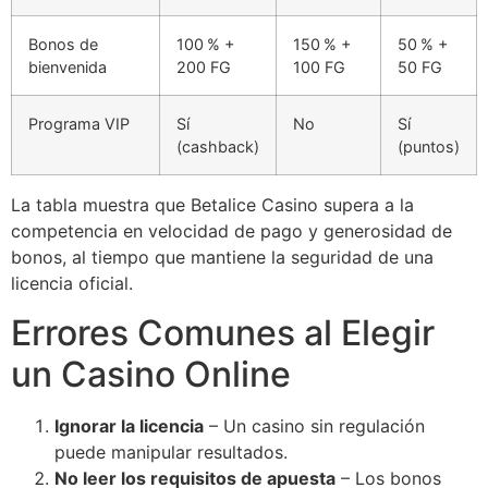
Bonos de
100 % +
150 % +
50 % +
bienvenida
200 FG
100 FG
50 FG
Programa VIP
Sí
No
Sí
(cashback)
(puntos)
La tabla muestra que Betalice Casino supera a la
competencia en velocidad de pago y generosidad de
bonos, al tiempo que mantiene la seguridad de una
licencia oficial.
Errores Comunes al Elegir
un Casino Online
Ignorar la licencia
– Un casino sin regulación
puede manipular resultados.
No leer los requisitos de apuesta
– Los bonos