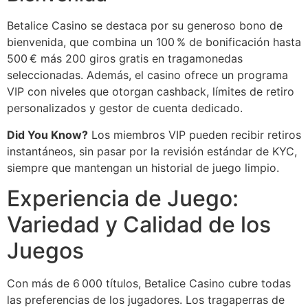
Betalice Casino se destaca por su generoso bono de
bienvenida, que combina un 100 % de bonificación hasta
500 € más 200 giros gratis en tragamonedas
seleccionadas. Además, el casino ofrece un programa
VIP con niveles que otorgan cashback, límites de retiro
personalizados y gestor de cuenta dedicado.
Did You Know?
Los miembros VIP pueden recibir retiros
instantáneos, sin pasar por la revisión estándar de KYC,
siempre que mantengan un historial de juego limpio.
Experiencia de Juego:
Variedad y Calidad de los
Juegos
Con más de 6 000 títulos, Betalice Casino cubre todas
las preferencias de los jugadores. Los tragaperras de