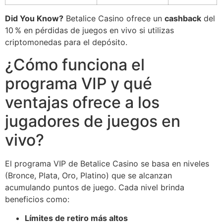
Did You Know?
Betalice Casino ofrece un
cashback
del
10 % en pérdidas de juegos en vivo si utilizas
criptomonedas para el depósito.
¿Cómo funciona el
programa VIP y qué
ventajas ofrece a los
jugadores de juegos en
vivo?
El programa VIP de Betalice Casino se basa en niveles
(Bronce, Plata, Oro, Platino) que se alcanzan
acumulando puntos de juego. Cada nivel brinda
beneficios como:
Límites de retiro más altos