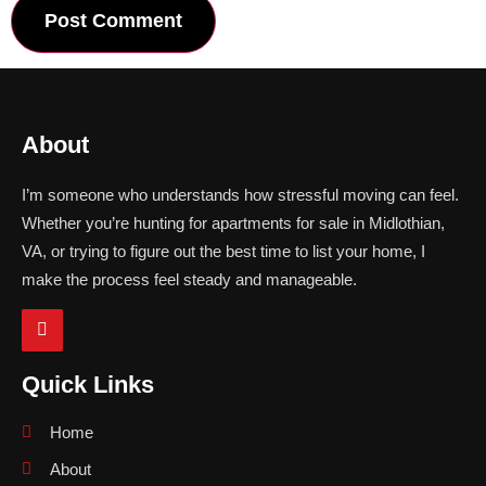
About
I’m someone who understands how stressful moving can feel.
Whether you’re hunting for apartments for sale in Midlothian,
VA, or trying to figure out the best time to list your home, I
make the process feel steady and manageable.
Quick Links
Home
About