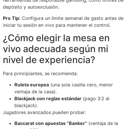
herramientas de responsible gambling, como límites de
depósito y autoexclusión.
Pro Tip:
Configura un límite semanal de gasto antes de
iniciar tu sesión en vivo para mantener el control.
¿Cómo elegir la mesa en
vivo adecuada según mi
nivel de experiencia?
Para principiantes, se recomienda:
Ruleta europea
(una sola casilla cero, menor
ventaja de la casa).
Blackjack con reglas estándar
(pago 3:2 al
blackjack).
Jugadores avanzados pueden probar:
Baccarat con apuestas “Banker”
(ventaja de la