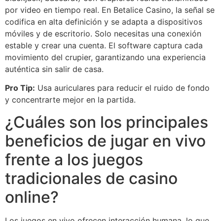
por video en tiempo real. En Betalice Casino, la señal se
codifica en alta definición y se adapta a dispositivos
móviles y de escritorio. Solo necesitas una conexión
estable y crear una cuenta. El software captura cada
movimiento del crupier, garantizando una experiencia
auténtica sin salir de casa.
Pro Tip:
Usa auriculares para reducir el ruido de fondo
y concentrarte mejor en la partida.
¿Cuáles son los principales
beneficios de jugar en vivo
frente a los juegos
tradicionales de casino
online?
Los juegos en vivo ofrecen interacción humana, lo que