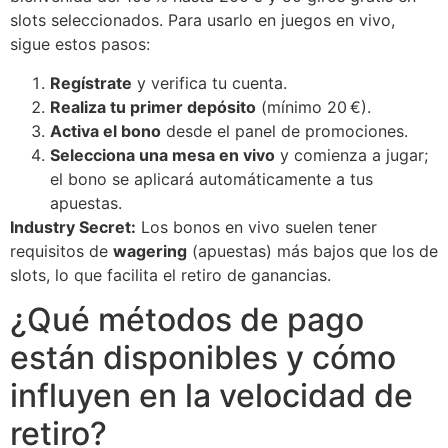
slots seleccionados. Para usarlo en juegos en vivo,
sigue estos pasos:
Regístrate
y verifica tu cuenta.
Realiza tu primer depósito
(mínimo 20 €).
Activa el bono
desde el panel de promociones.
Selecciona una mesa en vivo
y comienza a jugar;
el bono se aplicará automáticamente a tus
apuestas.
Industry Secret:
Los bonos en vivo suelen tener
requisitos de
wagering
(apuestas) más bajos que los de
slots, lo que facilita el retiro de ganancias.
¿Qué métodos de pago
están disponibles y cómo
influyen en la velocidad de
retiro?