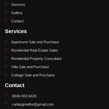
Services
Gallery
Contact
Services
Apartment Sale and Purchase
Residential Real Estate Sales
Residential Property Consultant
Villa Sale and Purchase
Cottage Sale and Purchase
Contact
(804)-502-6426
carlaogrealtor@gmail.com