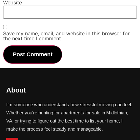
Website
Save my name, email, and website in this browser for
the next time I comment.
About
I’m someone who understands how stressful moving can feel.
Whether you’re hunting for apartments for sale in Midlothian,
VA, or trying to figure out the best time to list your home, I
make the process feel steady and manageable.