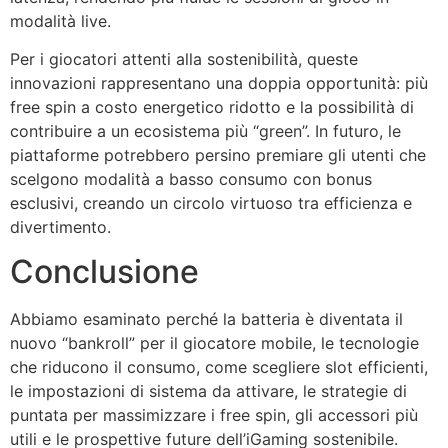
modalità live.
Per i giocatori attenti alla sostenibilità, queste
innovazioni rappresentano una doppia opportunità: più
free spin a costo energetico ridotto e la possibilità di
contribuire a un ecosistema più “green”. In futuro, le
piattaforme potrebbero persino premiare gli utenti che
scelgono modalità a basso consumo con bonus
esclusivi, creando un circolo virtuoso tra efficienza e
divertimento.
Conclusione
Abbiamo esaminato perché la batteria è diventata il
nuovo “bankroll” per il giocatore mobile, le tecnologie
che riducono il consumo, come scegliere slot efficienti,
le impostazioni di sistema da attivare, le strategie di
puntata per massimizzare i free spin, gli accessori più
utili e le prospettive future dell’iGaming sostenibile.