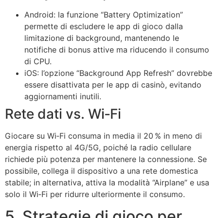
Android: la funzione “Battery Optimization”
permette di escludere le app di gioco dalla
limitazione di background, mantenendo le
notifiche di bonus attive ma riducendo il consumo
di CPU.
iOS: l’opzione “Background App Refresh” dovrebbe
essere disattivata per le app di casinò, evitando
aggiornamenti inutili.
Rete dati vs. Wi‑Fi
Giocare su Wi‑Fi consuma in media il 20 % in meno di
energia rispetto al 4G/5G, poiché la radio cellulare
richiede più potenza per mantenere la connessione. Se
possibile, collega il dispositivo a una rete domestica
stabile; in alternativa, attiva la modalità “Airplane” e usa
solo il Wi‑Fi per ridurre ulteriormente il consumo.
5. Strategie di gioco per