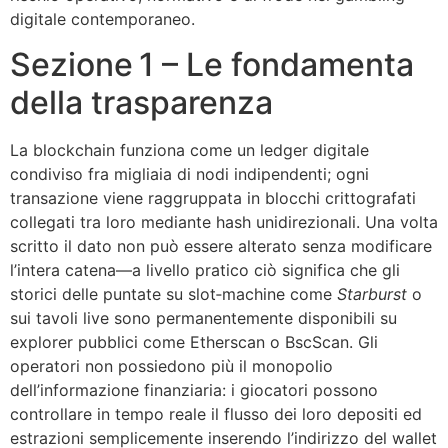
digitale contemporaneo.
Sezione 1 – Le fondamenta
della trasparenza
La blockchain funziona come un ledger digitale
condiviso fra migliaia di nodi indipendenti; ogni
transazione viene raggruppata in blocchi crittografati
collegati tra loro mediante hash unidirezionali. Una volta
scritto il dato non può essere alterato senza modificare
l’intera catena—a livello pratico ciò significa che gli
storici delle puntate su slot‑machine come
Starburst
o
sui tavoli live sono permanentemente disponibili su
explorer pubblici come Etherscan o BscScan. Gli
operatori non possiedono più il monopolio
dell’informazione finanziaria: i giocatori possono
controllare in tempo reale il flusso dei loro depositi ed
estrazioni semplicemente inserendo l’indirizzo del wallet