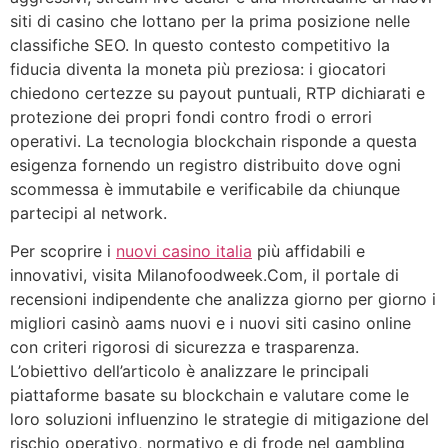
siti di casino che lottano per la prima posizione nelle
classifiche SEO. In questo contesto competitivo la
fiducia diventa la moneta più preziosa: i giocatori
chiedono certezze su payout puntuali, RTP dichiarati e
protezione dei propri fondi contro frodi o errori
operativi. La tecnologia blockchain risponde a questa
esigenza fornendo un registro distribuito dove ogni
scommessa è immutabile e verificabile da chiunque
partecipi al network.
Per scoprire i
nuovi casino italia
più affidabili e
innovativi, visita Milanofoodweek.Com, il portale di
recensioni indipendente che analizza giorno per giorno i
migliori casinò aams nuovi e i nuovi siti casino online
con criteri rigorosi di sicurezza e trasparenza.
L’obiettivo dell’articolo è analizzare le principali
piattaforme basate su blockchain e valutare come le
loro soluzioni influenzino le strategie di mitigazione del
rischio operativo, normativo e di frode nel gambling