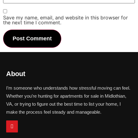
Save my name, email, and website in this browser for
the next time I comment.
About
I’m someone who understands how stressful moving can feel.
Whether you’re hunting for apartments for sale in Midlothian,
VA, or trying to figure out the best time to list your home, I
make the process feel steady and manageable.