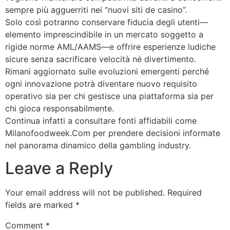
sempre più agguerriti nei “nuovi siti de casino”.
Solo così potranno conservare fiducia degli utenti—
elemento imprescindibile in un mercato soggetto a
rigide norme AML/AAMS—e offrire esperienze ludiche
sicure senza sacrificare velocità né divertimento.
Rimani aggiornato sulle evoluzioni emergenti perché
ogni innovazione potrà diventare nuovo requisito
operativo sia per chi gestisce una piattaforma sia per
chi gioca responsabilmente.
Continua infatti a consultare fonti affidabili come
Milanofoodweek.Com per prendere decisioni informate
nel panorama dinamico della gambling industry.
Leave a Reply
Your email address will not be published.
Required
fields are marked
*
Comment
*