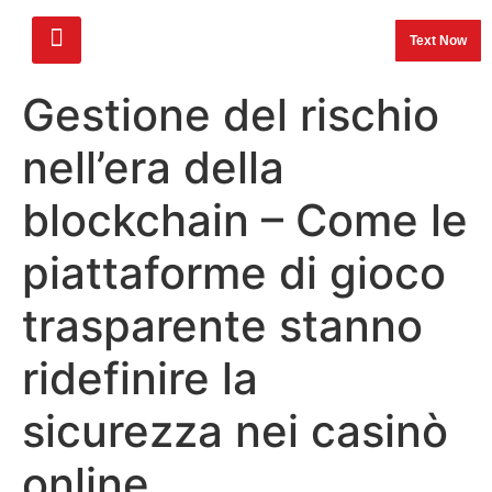
Text Now
Gestione del rischio
nell’era della
blockchain – Come le
piattaforme di gioco
trasparente stanno
ridefinire la
sicurezza nei casinò
online