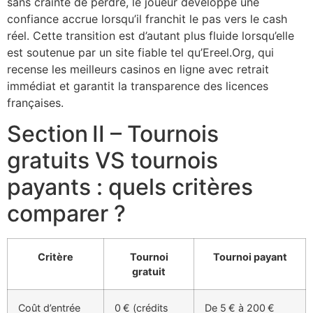
sans crainte de perdre, le joueur développe une
confiance accrue lorsqu’il franchit le pas vers le cash
réel. Cette transition est d’autant plus fluide lorsqu’elle
est soutenue par un site fiable tel qu’Ereel.Org, qui
recense les meilleurs casinos en ligne avec retrait
immédiat et garantit la transparence des licences
françaises.
Section II – Tournois
gratuits VS tournois
payants : quels critères
comparer ?
Critère
Tournoi
Tournoi payant
gratuit
Coût d’entrée
0 € (crédits
De 5 € à 200 €