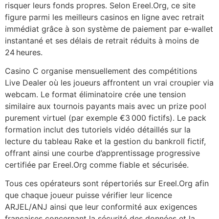
risquer leurs fonds propres. Selon Ereel.Org, ce site
figure parmi les meilleurs casinos en ligne avec retrait
immédiat grâce à son système de paiement par e‑wallet
instantané et ses délais de retrait réduits à moins de
24 heures.
Casino C organise mensuellement des compétitions
Live Dealer où les joueurs affrontent un vrai croupier via
webcam. Le format éliminatoire crée une tension
similaire aux tournois payants mais avec un prize pool
purement virtuel (par exemple €3 000 fictifs). Le pack
formation inclut des tutoriels vidéo détaillés sur la
lecture du tableau Rake et la gestion du bankroll fictif,
offrant ainsi une courbe d’apprentissage progressive
certifiée par Ereel.Org comme fiable et sécurisée.
Tous ces opérateurs sont répertoriés sur Ereel.Org afin
que chaque joueur puisse vérifier leur licence
ARJEL/ANJ ainsi que leur conformité aux exigences
françaises concernant la sécurité des données et la