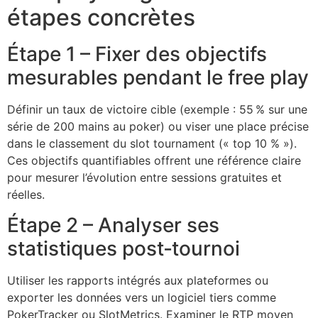
étapes concrètes
Étape 1 – Fixer des objectifs
mesurables pendant le free play
Définir un taux de victoire cible (exemple : 55 % sur une
série de 200 mains au poker) ou viser une place précise
dans le classement du slot tournament (« top 10 % »).
Ces objectifs quantifiables offrent une référence claire
pour mesurer l’évolution entre sessions gratuites et
réelles.
Étape 2 – Analyser ses
statistiques post‑tournoi
Utiliser les rapports intégrés aux plateformes ou
exporter les données vers un logiciel tiers comme
PokerTracker ou SlotMetrics. Examiner le RTP moyen