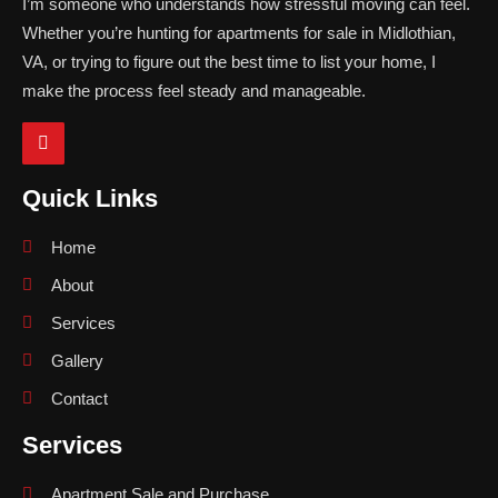
I’m someone who understands how stressful moving can feel.
Whether you’re hunting for apartments for sale in Midlothian,
VA, or trying to figure out the best time to list your home, I
make the process feel steady and manageable.
Quick Links
Home
About
Services
Gallery
Contact
Services
Apartment Sale and Purchase