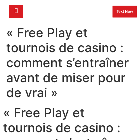
Text Now
« Free Play et
tournois de casino :
comment s’entraîner
avant de miser pour
de vrai »
« Free Play et
tournois de casino :