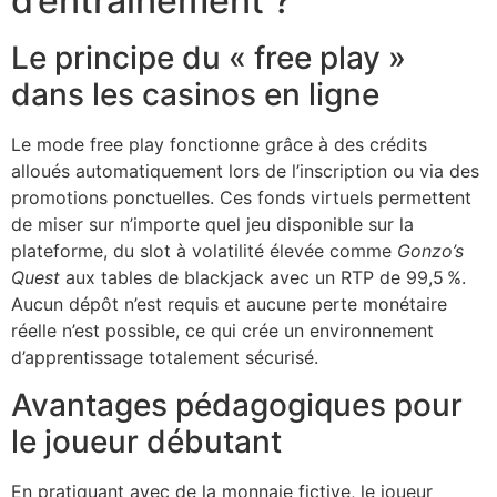
d’entraînement ?
Le principe du « free play »
dans les casinos en ligne
Le mode free play fonctionne grâce à des crédits
alloués automatiquement lors de l’inscription ou via des
promotions ponctuelles. Ces fonds virtuels permettent
de miser sur n’importe quel jeu disponible sur la
plateforme, du slot à volatilité élevée comme
Gonzo’s
Quest
aux tables de blackjack avec un RTP de 99,5 %.
Aucun dépôt n’est requis et aucune perte monétaire
réelle n’est possible, ce qui crée un environnement
d’apprentissage totalement sécurisé.
Avantages pédagogiques pour
le joueur débutant
En pratiquant avec de la monnaie fictive, le joueur