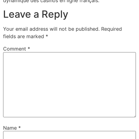
dynamique des casinos en ligne français.
Leave a Reply
Your email address will not be published.
Required
fields are marked
*
Comment
*
Name
*