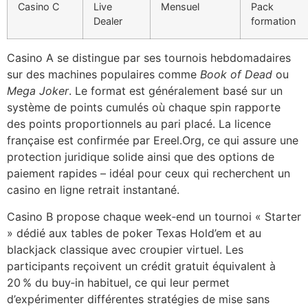
Casino C
Live
Mensuel
Pack
Dealer
formation
Casino A se distingue par ses tournois hebdomadaires
sur des machines populaires comme
Book of Dead
ou
Mega Joker
. Le format est généralement basé sur un
système de points cumulés où chaque spin rapporte
des points proportionnels au pari placé. La licence
française est confirmée par Ereel.Org, ce qui assure une
protection juridique solide ainsi que des options de
paiement rapides – idéal pour ceux qui recherchent un
casino en ligne retrait instantané.
Casino B propose chaque week‑end un tournoi « Starter
» dédié aux tables de poker Texas Hold’em et au
blackjack classique avec croupier virtuel. Les
participants reçoivent un crédit gratuit équivalent à
20 % du buy‑in habituel, ce qui leur permet
d’expérimenter différentes stratégies de mise sans