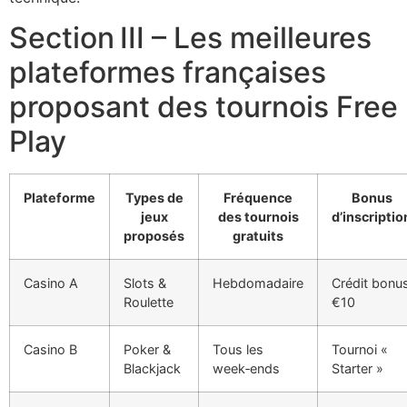
Section III – Les meilleures
plateformes françaises
proposant des tournois Free
Play
Plateforme
Types de
Fréquence
Bonus
jeux
des tournois
d’inscriptio
proposés
gratuits
Casino A
Slots &
Hebdomadaire
Crédit bonu
Roulette
€10
Casino B
Poker &
Tous les
Tournoi «
Blackjack
week‑ends
Starter »