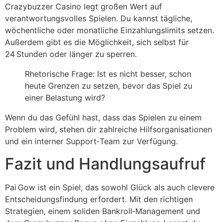
Crazybuzzer Casino legt großen Wert auf
verantwortungsvolles Spielen. Du kannst tägliche,
wöchentliche oder monatliche Einzahlungslimits setzen.
Außerdem gibt es die Möglichkeit, sich selbst für
24 Stunden oder länger zu sperren.
Rhetorische Frage: Ist es nicht besser, schon
heute Grenzen zu setzen, bevor das Spiel zu
einer Belastung wird?
Wenn du das Gefühl hast, dass das Spielen zu einem
Problem wird, stehen dir zahlreiche Hilfsorganisationen
und ein interner Support‑Team zur Verfügung.
Fazit und Handlungsaufruf
Pai Gow ist ein Spiel, das sowohl Glück als auch clevere
Entscheidungsfindung erfordert. Mit den richtigen
Strategien, einem soliden Bankroll‑Management und