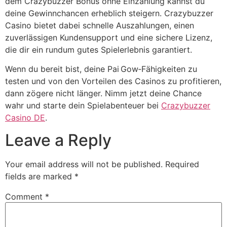
dem Crazybuzzer Bonus ohne Einzahlung kannst du
deine Gewinnchancen erheblich steigern. Crazybuzzer
Casino bietet dabei schnelle Auszahlungen, einen
zuverlässigen Kundensupport und eine sichere Lizenz,
die dir ein rundum gutes Spielerlebnis garantiert.
Wenn du bereit bist, deine Pai Gow‑Fähigkeiten zu
testen und von den Vorteilen des Casinos zu profitieren,
dann zögere nicht länger. Nimm jetzt deine Chance
wahr und starte dein Spielabenteuer bei
Crazybuzzer
Casino DE
.
Leave a Reply
Your email address will not be published.
Required
fields are marked
*
Comment
*