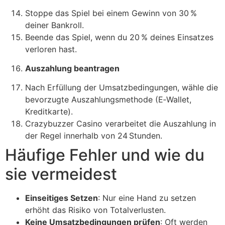
Stoppe das Spiel bei einem Gewinn von 30 %
deiner Bankroll.
Beende das Spiel, wenn du 20 % deines Einsatzes
verloren hast.
Auszahlung beantragen
Nach Erfüllung der Umsatzbedingungen, wähle die
bevorzugte Auszahlungsmethode (E‑Wallet,
Kreditkarte).
Crazybuzzer Casino verarbeitet die Auszahlung in
der Regel innerhalb von 24 Stunden.
Häufige Fehler und wie du
sie vermeidest
Einseitiges Setzen
: Nur eine Hand zu setzen
erhöht das Risiko von Totalverlusten.
Keine Umsatzbedingungen prüfen
: Oft werden