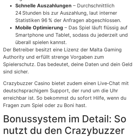
Schnelle Auszahlungen
– Durchschnittlich
24 Stunden bis zur Auszahlung, laut interner
Statistiken 96 % der Anfragen abgeschlossen.
Mobile Optimierung
– Das Spiel läuft flüssig auf
Smartphone und Tablet, sodass du jederzeit und
überall spielen kannst.
Der Betreiber besitzt eine Lizenz der Malta Gaming
Authority und erfüllt strenge Vorgaben zum
Spielerschutz. Das bedeutet, deine Daten und dein Geld
sind sicher.
Crazybuzzer Casino bietet zudem einen Live‑Chat mit
deutschsprachigem Support, der rund um die Uhr
erreichbar ist. So bekommst du sofort Hilfe, wenn du
Fragen zum Spiel oder zu Boni hast.
Bonussystem im Detail: So
nutzt du den Crazybuzzer