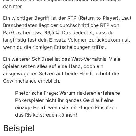
dahinter.
Ein wichtiger Begriff ist der RTP (Return to Player). Laut
Branchendaten liegt der durchschnittliche RTP von
Pai Gow bei etwa 96,5 %. Das bedeutet, dass du
langfristig fast dein Einsatz​‑Volumen zurückbekommst,
wenn du die richtigen Entscheidungen triffst.
Ein weiterer Schlüssel ist das Wett‑Verhältnis. Viele
Spieler setzen alles auf eine Hand, doch ein
ausgewogenes Setzen auf beide Hände erhöht die
Gewinnchance erheblich.
Rhetorische Frage: Warum riskieren erfahrene
Pokerspieler nicht ihr ganzes Geld auf eine
einzige Hand, wenn sie mit klugen Einsätzen
das Risiko streuen können?
Beispiel