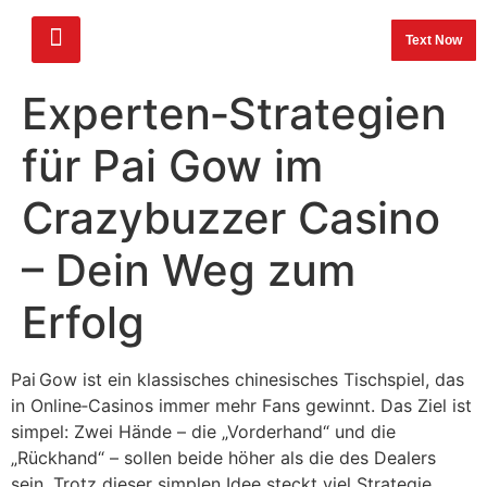
Text Now
Experten‑Strategien
für Pai Gow im
Crazybuzzer Casino
– Dein Weg zum
Erfolg
Pai Gow ist ein klassisches chinesisches Tischspiel, das
in Online‑Casinos immer mehr Fans gewinnt. Das Ziel ist
simpel: Zwei Hände – die „Vorderhand“ und die
„Rückhand“ – sollen beide höher als die des Dealers
sein. Trotz dieser simplen Idee steckt viel Strategie