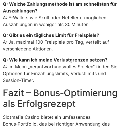
Q: Welche Zahlungsmethode ist am schnellsten für
Auszahlungen?
A: E‑Wallets wie Skrill oder Neteller ermöglichen
Auszahlungen in weniger als 30 Minuten.
Q: Gibt es ein tägliches Limit für Freispiele?
A: Ja, maximal 100 Freispiele pro Tag, verteilt auf
verschiedene Aktionen.
Q: Wie kann ich meine Verlustgrenzen setzen?
A: Im Menü „Verantwortungsvolles Spielen“ finden Sie
Optionen für Einzahlungslimits, Verlustlimits und
Session‑Timer.
Fazit – Bonus‑Optimierung
als Erfolgsrezept
Slotmafia Casino bietet ein umfassendes
Bonus‑Portfolio, das bei richtiger Anwendung das