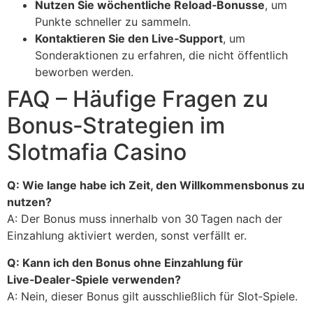
Nutzen Sie wöchentliche Reload‑Bonusse
, um
Punkte schneller zu sammeln.
Kontaktieren Sie den Live‑Support
, um
Sonderaktionen zu erfahren, die nicht öffentlich
beworben werden.
FAQ – Häufige Fragen zu
Bonus‑Strategien im
Slotmafia Casino
Q: Wie lange habe ich Zeit, den Willkommensbonus zu
nutzen?
A: Der Bonus muss innerhalb von 30 Tagen nach der
Einzahlung aktiviert werden, sonst verfällt er.
Q: Kann ich den Bonus ohne Einzahlung für
Live‑Dealer‑Spiele verwenden?
A: Nein, dieser Bonus gilt ausschließlich für Slot‑Spiele.