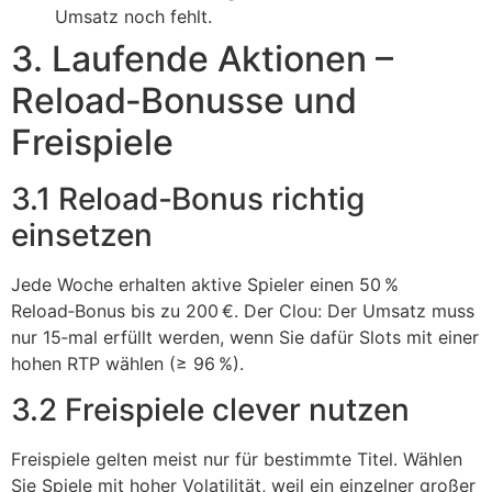
Umsatz noch fehlt.
3. Laufende Aktionen –
Reload‑Bonusse und
Freispiele
3.1 Reload‑Bonus richtig
einsetzen
Jede Woche erhalten aktive Spieler einen 50 %
Reload‑Bonus bis zu 200 €. Der Clou: Der Umsatz muss
nur 15‑mal erfüllt werden, wenn Sie dafür Slots mit einer
hohen RTP wählen (≥ 96 %).
3.2 Freispiele clever nutzen
Freispiele gelten meist nur für bestimmte Titel. Wählen
Sie Spiele mit hoher Volatilität, weil ein einzelner großer