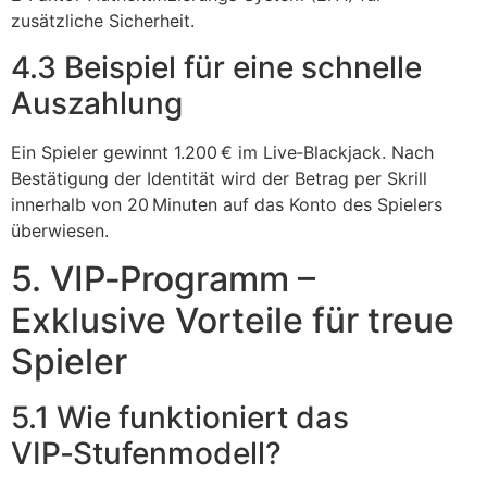
zusätzliche Sicherheit.
4.3 Beispiel für eine schnelle
Auszahlung
Ein Spieler gewinnt 1.200 € im Live‑Blackjack. Nach
Bestätigung der Identität wird der Betrag per Skrill
innerhalb von 20 Minuten auf das Konto des Spielers
überwiesen.
5. VIP‑Programm –
Exklusive Vorteile für treue
Spieler
5.1 Wie funktioniert das
VIP‑Stufenmodell?