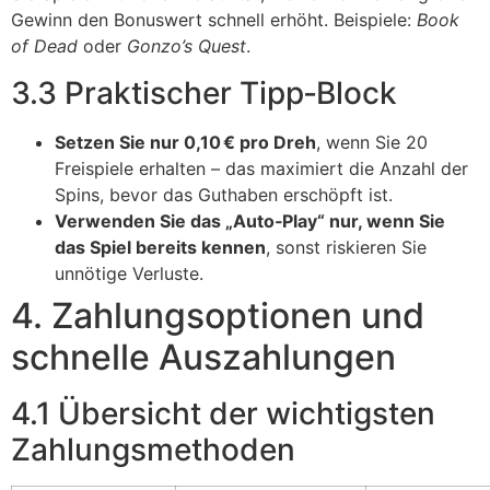
Gewinn den Bonuswert schnell erhöht. Beispiele:
Book
of Dead
oder
Gonzo’s Quest
.
3.3 Praktischer Tipp‑Block
Setzen Sie nur 0,10 € pro Dreh
, wenn Sie 20
Freispiele erhalten – das maximiert die Anzahl der
Spins, bevor das Guthaben erschöpft ist.
Verwenden Sie das „Auto‑Play“ nur, wenn Sie
das Spiel bereits kennen
, sonst riskieren Sie
unnötige Verluste.
4. Zahlungsoptionen und
schnelle Auszahlungen
4.1 Übersicht der wichtigsten
Zahlungsmethoden