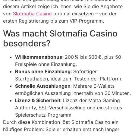
diesem Artikel zeige ich Ihnen, wie Sie die Angebote
von
Slotmafia Casino
optimal einsetzen – von der
ersten Registrierung bis zum VIP‑Programm.
Was macht Slotmafia Casino
besonders?
Willkommensbonus
: 200 % bis 500 €, plus 50
Freispiele ohne Einzahlung.
Bonus ohne Einzahlung
: Sofortiger
Startguthaben, ideal zum Testen der Plattform.
Schnelle Auszahlungen
: Mehrere E‑Wallets
ermöglichen Auszahlung innerhalb von 30 Minuten.
Lizenz & Sicherheit
: Lizenz der Malta Gaming
Authority, SSL‑Verschlüsselung und ein striktes
Spielerschutz‑Programm.
Durch diese Kombination löst Slotmafia Casino ein
häufiges Problem: Spieler erhalten erst nach langer