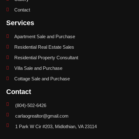
Contact
Services
Apartment Sale and Purchase
Residential Real Estate Sales
Residential Property Consultant
Villa Sale and Purchase
Cottage Sale and Purchase
Contact
(804)-502-6426
carlaogrealtor@gmail.com
1 Park W Cir #203, Midlothian, VA 23114