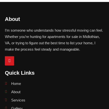
About
I’m someone who understands how stressful moving can feel.
Whether you’re hunting for apartments for sale in Midlothian,
VA, or trying to figure out the best time to list your home, I
make the process feel steady and manageable.
Quick Links
Home
About
Services
Gallery